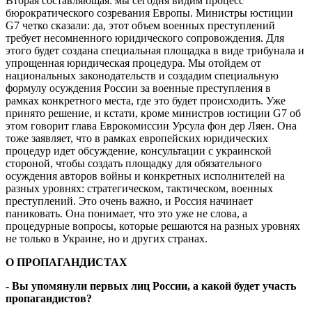
Вторая составляющая: мы сегодня видим процесс
бюрократического созревания Европы. Министры юстиции
G7 четко сказали: да, этот объем военных преступлений
требует несомненного юридического сопровождения. Для
этого будет создана специальная площадка в виде трибунала и
упрощенная юридическая процедура. Мы отойдем от
национальных законодательств и создадим специальную
формулу осуждения России за военные преступления в
рамках конкретного места, где это будет происходить. Уже
принято решение, и кстати, кроме министров юстиции G7 об
этом говорит глава Еврокомиссии Урсула фон дер Ляен. Она
тоже заявляет, что в рамках европейских юридических
процедур идет обсуждение, консультации с украинской
стороной, чтобы создать площадку для обязательного
осуждения авторов войны и конкретных исполнителей на
разных уровнях: стратегическом, тактическом, военных
преступлений. Это очень важно, и Россия начинает
паниковать. Она понимает, что это уже не слова, а
процедурные вопросы, которые решаются на разных уровнях
не только в Украине, но и других странах.
О ПРОПАГАНДИСТАХ
- Вы упомянули первых лиц России, а какой будет участь
пропагандистов?