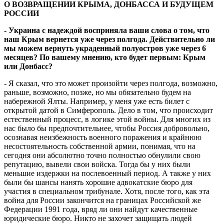
О ВОЗВРАЩЕНИИ КРЫМА, ДОНБАССА И БУДУЩЕМ
РОССИИ
- Украина с надеждой восприняла ваши слова о том, что
наш Крым вернется уже через полгода. Действительно ли
мы можем вернуть украденный полуостров уже через 6
месяцев? По вашему мнению, кто будет первым: Крым
или Донбасс?
- Я сказал, что это может произойти через полгода, возможно,
раньше, возможно, позже, но мы обязательно будем на
набережной Ялты. Например, у меня уже есть билет с
открытой датой в Симферополь. Дело в том, что происходит
естественный процесс, в логике этой войны. Для многих из
нас было бы предпочтительнее, чтобы Россия добровольно,
осознавая неизбежность военного поражения и крайнюю
несостоятельность собственной армии, понимая, что на
сегодня они абсолютно точно полностью обнулили свою
репутацию, вывели свои войска. Тогда бы у них были
меньшие издержки на послевоенный период. А также у них
были бы шансы нанять хорошие адвокатские бюро для
участия в специальном трибунале. Хотя, после того, как эта
война для России закончится на границах Российской же
Федерации 1991 года, вряд ли они найдут качественные
юридические бюро. Никто не захочет защищать людей