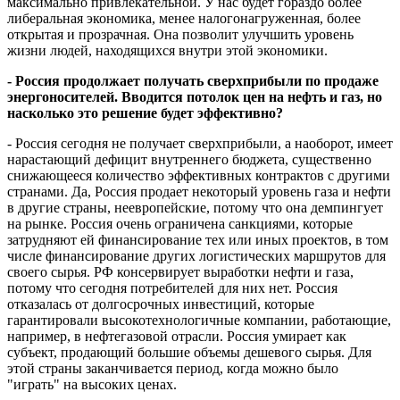
максимально привлекательной. У нас будет гораздо более
либеральная экономика, менее налогонагруженная, более
открытая и прозрачная. Она позволит улучшить уровень
жизни людей, находящихся внутри этой экономики.
- Россия продолжает получать сверхприбыли по продаже
энергоносителей. Вводится потолок цен на нефть и газ, но
насколько это решение будет эффективно?
- Россия сегодня не получает сверхприбыли, а наоборот, имеет
нарастающий дефицит внутреннего бюджета, существенно
снижающееся количество эффективных контрактов с другими
странами. Да, Россия продает некоторый уровень газа и нефти
в другие страны, неевропейские, потому что она демпингует
на рынке. Россия очень ограничена санкциями, которые
затрудняют ей финансирование тех или иных проектов, в том
числе финансирование других логистических маршрутов для
своего сырья. РФ консервирует выработки нефти и газа,
потому что сегодня потребителей для них нет. Россия
отказалась от долгосрочных инвестиций, которые
гарантировали высокотехнологичные компании, работающие,
например, в нефтегазовой отрасли. Россия умирает как
субъект, продающий большие объемы дешевого сырья. Для
этой страны заканчивается период, когда можно было
"играть" на высоких ценах.