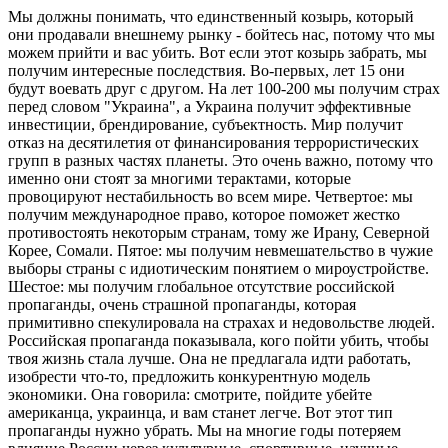
Мы должны понимать, что единственный козырь, который
они продавали внешнему рынку - бойтесь нас, потому что мы
можем прийти и вас убить. Вот если этот козырь забрать, мы
получим интересные последствия. Во-первых, лет 15 они
будут воевать друг с другом. На лет 100-200 мы получим страх
перед словом "Украина", а Украина получит эффективные
инвестиции, брендирование, субъектность. Мир получит
отказ на десятилетия от финансирования террористических
групп в разных частях планеты. Это очень важно, потому что
именно они стоят за многими терактами, которые
провоцируют нестабильность во всем мире. Четвертое: мы
получим международное право, которое поможет жестко
противостоять некоторым странам, тому же Ирану, Северной
Корее, Сомали. Пятое: мы получим невмешательство в чужие
выборы страны с идиотическим понятием о мироустройстве.
Шестое: мы получим глобальное отсутствие российской
пропаганды, очень страшной пропаганды, которая
примитивно спекулировала на страхах и недовольстве людей.
Российская пропаганда показывала, кого пойти убить, чтобы
твоя жизнь стала лучше. Она не предлагала идти работать,
изобрести что-то, предложить конкурентную модель
экономики. Она говорила: смотрите, пойдите убейте
американца, украинца, и вам станет легче. Вот этот тип
пропаганды нужно убрать. Мы на многие годы потеряем