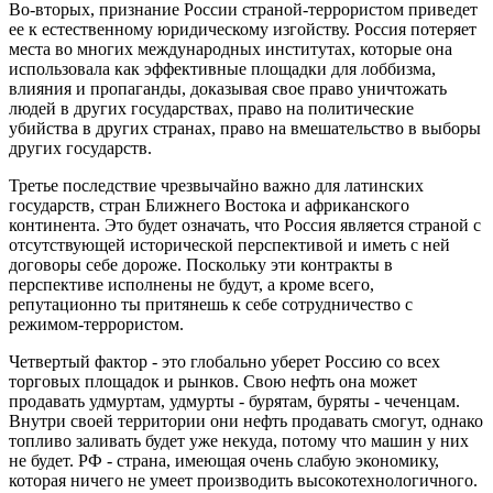
Во-вторых, признание России страной-террористом приведет
ее к естественному юридическому изгойству. Россия потеряет
места во многих международных институтах, которые она
использовала как эффективные площадки для лоббизма,
влияния и пропаганды, доказывая свое право уничтожать
людей в других государствах, право на политические
убийства в других странах, право на вмешательство в выборы
других государств.
Третье последствие чрезвычайно важно для латинских
государств, стран Ближнего Востока и африканского
континента. Это будет означать, что Россия является страной с
отсутствующей исторической перспективой и иметь с ней
договоры себе дороже. Поскольку эти контракты в
перспективе исполнены не будут, а кроме всего,
репутационно ты притянешь к себе сотрудничество с
режимом-террористом.
Четвертый фактор - это глобально уберет Россию со всех
торговых площадок и рынков. Свою нефть она может
продавать удмуртам, удмурты - бурятам, буряты - чеченцам.
Внутри своей территории они нефть продавать смогут, однако
топливо заливать будет уже некуда, потому что машин у них
не будет. РФ - страна, имеющая очень слабую экономику,
которая ничего не умеет производить высокотехнологичного.