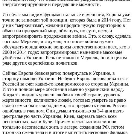
энергогенерирующие и передающие можности.
И сейчас мы видим фундаментальные изменения, Европа уже
точно не занимает той позиции, которая была в 2014 году. Нет
у них "меркелизма", желания продать чужую территорию в
обмен на призрачный мир, обмануть, по сути, всех, и
запрограммировать продолжение войны. Это, к слову, сделала
госпожа Меркель, и я думаю, что после войны нужно
обсуждать юридические вопросы ответственности всех, кто в
2008 и 2014 годах запрограммировал нынешние массовые
убийства в Украине. Речь не только о Меркель, но и о целом
ряде других европейских политиков.
Сейчас Европа безвозвратно повернулась к Украине, в
сторону помощи Украине. Не будет Европа договариваться с
Россией за счет каких-то компромиссов со стороны Украины.
И это в полной мере обеспечил именно украинский народ.
Когда ты видишь уровень любви к своей стране, уровень
жертвенности, количество людей, готовых умереть за право
своей семьи быть свободными, это предавать нельзя. Россия
ошиблась в главном. Они думали тихонько за 3-4 дня взять
центральную часть Украины, Киев, вырезать здесь всех
несогласных, как в Буче. Причем несколько миллионов
тотально несогласных жить в лагере, созданном РФ, потом
тихонько сжечь тела и в итоге выпустить несколько фильмов