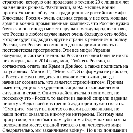
стратегию, которую она продавала в течение 20 с лишним лет
на внешних рынках. Фактически, за 9,5 месяцев войны
против Украины обнулены традиционные российские мифы.
Ключевые: Россия - очень сильная страна, у нее есть мощные
армия и военно-промышленный комплекс, что Россию нужно
бояться и она иногда может нарушать международное право,
что Россия в любом случае имеет очень большую сеть лобби,
которое будет подводить другие страны к решениям в пользу
России, что Россия несомненно должна доминировать на
постсоветском пространстве. Эти все мифы Украина
обнулила, и соответственно на Россию сегодня больше никто
не смотрит, как в 2014 году, мол, "бойтесь Россию, и
согласитесь отдать им Крым и Донбасс, а также подписать на
их условиях "Минск-1", "Минск-2". Эта формула не работает,
а Россия и сама находится в шоковом состоянии, когда
начинает осознавать, что является страной-изгоем. Причем
имея тенденцию к ухудшению социально-экономической
ситуации в стране. Они это действительно понимают, но
поскольку это - Россия, то выйти из данной спирали падения
не могут. Ведь своей внутренней аудитории нужно сказать:
"Смотрите, мы тут на понтах со всеми разговаривали, но
наши понты оказались никому не интересны. Поэтому нам
пригрозили, что выбьют нам зубы и мы будем находиться на
положенном месте, страной третьего или четвертого мира.
Следовательно, мы заканчиваем войну». Но в их понимании