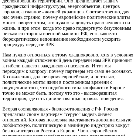
деблокирования территорий. Оно предполагает защиту
гражданской инфраструктуры, энергообъектов, центров
городов, а главное - жизней украинцев. Соответственно, для
нас очень странно, почему европейские политические элиты
много говорят о том, что нужно защищать право человека на
жизнь, и при этом, когда это право подвергнуто безусловным
рискам со стороны военной машины РФ, есть какое-то
бюрократическое непонимание необходимости ускорить
процедуру передачи ЗРК.
Нам нужно относиться к этому хладнокровно, хотя в условиях
войны каждый отложенный день передачи нам ЗРК приводит
к гибели нашего гражданского населения. И тут мы
переходим к вопросу: почему партнеры это сами не осознают.
К сожалению, долгое время европейские, и не только,
политические элиты жили в поствоенном времени с
ощущением того, что подобного типа конфликта в Европе
точно не может быть, потому что это - высокоразвитая
территория, где есть цивилизованные правила поведения.
Вторая составляющая - бизнес-отношения с РФ. Россия
предлагала своим партнерам "серую" модель бизнес-
отношений. Которая позволяла выстраивать дополнительную
лоббистскую, политическую и медийную индустрию вокруг
бизнес-интересов России в Европе. Часть европейских