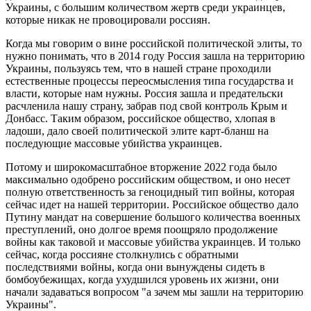
Украины, с большим количеством жертв среди украинцев,
которые никак не провоцировали россиян.
Когда мы говорим о вине российской политической элиты, то
нужно понимать, что в 2014 году Россия зашла на территорию
Украины, пользуясь тем, что в нашей стране проходили
естественные процессы переосмысления типа государства и
власти, которые нам нужны. Россия зашла и предательски
расчленила нашу страну, забрав под свой контроль Крым и
Донбасс. Таким образом, российское общество, хлопая в
ладоши, дало своей политической элите карт-бланш на
последующие массовые убийства украинцев.
Потому и широкомасштабное вторжение 2022 года было
максимально одобрено российским обществом, и оно несет
полную ответственность за геноцидный тип войны, которая
сейчас идет на нашей территории. Российское общество дало
Путину мандат на совершение большого количества военных
преступлений, оно долгое время поощряло продолжение
войны как таковой и массовые убийства украинцев. И только
сейчас, когда россияне столкнулись с обратными
последствиями войны, когда они вынуждены сидеть в
бомбоубежищах, когда ухудшился уровень их жизни, они
начали задаваться вопросом "а зачем мы зашли на территорию
Украины".