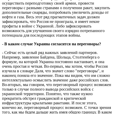
осуществить переподготовку своей армии, провести
переговоры с разными странами о получении ракет, закупить
дополнительные снаряды, попробовать увеличить доходы от
нефти и газа. Весь этот ряд прагматичных задач должен
зафиксировать, что Россия не проиграла, и имеет некие
профиты в войне с Украиной. Либо зафиксировать
возможность для улучшения своего изрядно потрепанного
потенциала для последующих этапов войны.
- В каком случае Украина согласится на переговоры?
- Сейчас есть целый ряд важных заявлений партнеров.
Например, заявление Байдена, Шольца, Столтенберга о
формуле, на которой Украина постоянно настаивает, и она
очень простая и четкая. Во-первых, мы хотим, чтобы Россия
изучила в словаре Даля, что значит слово "переговоры", и
наконец поняла его значение. Пока мы видим, что им сложно
интеллектуально осмыслить значение даже российских слов.
Во-вторых, мы говорим, что переговорный процесс возможен
только в случае полного вывода российских войск с
украинской территории. Понятно, что также нужно
прекратить обстрел гражданской и критической
инфраструктуры крылатыми ракетами. И после этого,
конечно же, переговорный процесс возможен. С точки зрения
того, как мы будем дальше жить имея общую границу. В каком