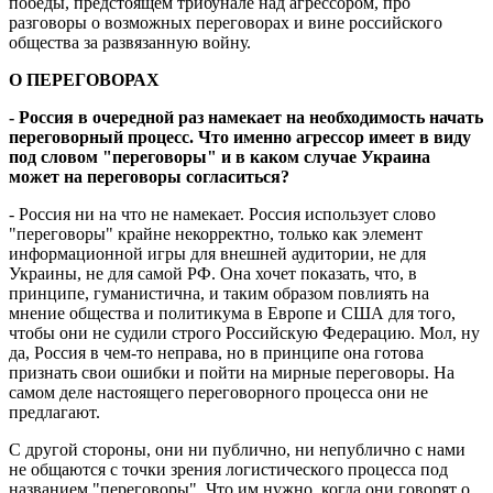
победы, предстоящем трибунале над агрессором, про
разговоры о возможных переговорах и вине российского
общества за развязанную войну.
О ПЕРЕГОВОРАХ
- Россия в очередной раз намекает на необходимость начать
переговорный процесс. Что именно агрессор имеет в виду
под словом "переговоры" и в каком случае Украина
может на переговоры согласиться?
- Россия ни на что не намекает. Россия использует слово
"переговоры" крайне некорректно, только как элемент
информационной игры для внешней аудитории, не для
Украины, не для самой РФ. Она хочет показать, что, в
принципе, гуманистична, и таким образом повлиять на
мнение общества и политикума в Европе и США для того,
чтобы они не судили строго Российскую Федерацию. Мол, ну
да, Россия в чем-то неправа, но в принципе она готова
признать свои ошибки и пойти на мирные переговоры. На
самом деле настоящего переговорного процесса они не
предлагают.
С другой стороны, они ни публично, ни непублично с нами
не общаются с точки зрения логистического процесса под
названием "переговоры". Что им нужно, когда они говорят о