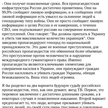
- Они получат пожизненные сроки. Вся пропагандистская
инфраструктура России достаточно примитивна. Они на
99,9% сообщают лживую информацию, и в сообщении этой
лживой информации есть умысел на склонение людей к
геноцидному типу войны. Они не просто сообщают лживую
информацию о целях России и ее намерениях, о течении
СВО, они подталкивают россиян на совершение военных
преступлений. Они говорят: "Вы должны приехать в Украину
и убить там максимальное количество украинцев". Они
заведомо пропагандируют геноцид по национальной
принадлежности. Это даже не военные преступления, для
российских пропагандистов эти обвинения более объемные.
Это преступление против человечности и нарушение
международного гуманитарного права. Именно
пропагандисты являются ключевыми элементами для
совершения насилия в Украине, они принуждают граждан
России насиловать и убивать граждан Украины, обещая
безнаказанность. Вина этих людей огромна.
Я бы разделил на два варианта будущую судьбу российских
пропагандистов, этих, как они думают, звезд ТВ. Первое, это
тюремное заключение с достаточно длинными сроками, а в
некоторых случаях и пожизненное наказание. Второй вариант
предполагает то, что люди, которые призывают убивать
других людей, по своей сути очень трусливые и говорливые.