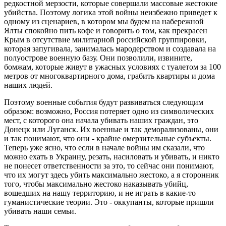
редкостной мерзости, которые совершали массовые жестокие
убийства. Поэтому логика этой войны неизбежно приведет к
одному из сценариев, в котором мы будем на набережной
Ялты спокойно пить кофе и говорить о том, как прекрасен
Крым в отсутствие милитарной российской группировки,
которая запугивала, занималась мародерством и создавала на
полуострове военную базу. Они позволили, извините,
бомжам, которые живут в ужасных условиях с туалетом за 100
метров от многоквартирного дома, грабить квартиры и дома
наших людей.
Поэтому военные события будут развиваться следующим
образом: возможно, Россия потеряет одно из символических
мест, с которого она начала убивать наших граждан, это
Донецк или Луганск. Их военные и так деморализованы, они
и так понимают, что они - крайне омерзительные субъекты.
Теперь уже ясно, что если в начале войны им сказали, что
можно ехать в Украину, резать, насиловать и убивать, и никто
не понесет ответственности за это, то сейчас они понимают,
что их могут здесь убить максимально жестоко, а я сторонник
того, чтобы максимально жестоко наказывать убийц,
вошедших на нашу территорию, и не играть в какие-то
гуманистические теории. Это - оккупанты, которые пришли
убивать наши семьи.