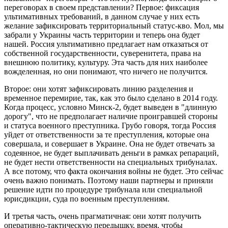
переговорах в своем представлении? Первое: фиксация
ультимативных требований, в данном случае у них есть
желание зафиксировать территориальный статус-кво. Мол, мы
забрали у Украины часть территории и теперь она будет
нашей. Россия ультимативно предлагает нам отказаться от
собственной государственности, суверенитета, права на
внешнюю политику, культуру. Эта часть для них наиболее
вожделенная, но они понимают, что ничего не получится.
Второе: они хотят зафиксировать линию разделения и
временное перемирие, так, как это было сделано в 2014 году.
Когда процесс, условно Минск-2, будет выведен в "длинную
дорогу", что не предполагает наличие проигравшей стороны
и статуса военного преступника. Грубо говоря, тогда Россия
уйдет от ответственности за те преступления, которые она
совершала, и совершает в Украине. Она не будет отвечать за
содеянное, не будет выплачивать деньги в рамках репараций,
не будет нести ответственности на специальных трибуналах.
А все потому, что факта окончания войны не будет. Это сейчас
очень важно понимать. Поэтому наши партнеры и приняли
решение идти по процедуре трибунала или специальной
юрисдикции, суда по военным преступлениям.
И третья часть, очень прагматичная: они хотят получить
оперативно-тактическую передышку, время, чтобы