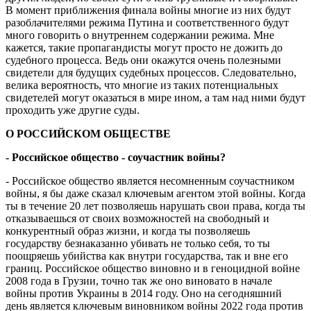
В момент приближения финала войны многие из них будут
разоблачителями режима Путина и соответственного будут
много говорить о внутреннем содержании режима. Мне
кажется, такие пропагандисты могут просто не дожить до
судебного процесса. Ведь они окажутся очень полезными
свидетели для будущих судебных процессов. Следовательно,
велика вероятность, что многие из таких потенциальных
свидетелей могут оказаться в мире ином, а там над ними будут
проходить уже другие суды.
О РОССИЙСКОМ ОБЩЕСТВЕ
- Российское общество - соучастник войны?
- Российское общество является несомненным соучастником
войны, я бы даже сказал ключевым агентом этой войны. Когда
ты в течение 20 лет позволяешь нарушать свои права, когда ты
отказываешься от своих возможностей на свободный и
конкурентный образ жизни, и когда ты позволяешь
государству безнаказанно убивать не только себя, то ты
поощряешь убийства как внутри государства, так и вне его
границ. Российское общество виновно и в геноцидной войне
2008 года в Грузии, точно так же оно виновато в начале
войны против Украины в 2014 году. Оно на сегодняшний
день является ключевым виновником войны 2022 года против