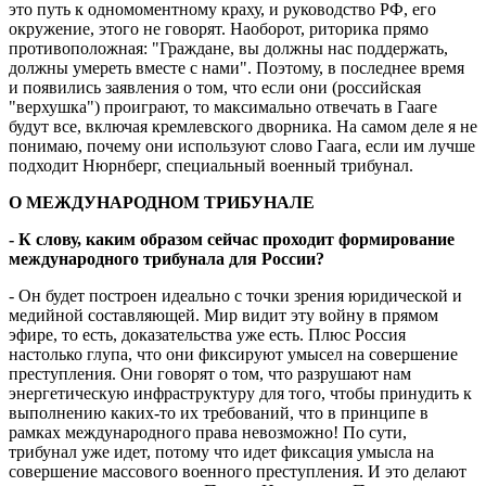
это путь к одномоментному краху, и руководство РФ, его
окружение, этого не говорят. Наоборот, риторика прямо
противоположная: "Граждане, вы должны нас поддержать,
должны умереть вместе с нами". Поэтому, в последнее время
и появились заявления о том, что если они (российская
"верхушка") проиграют, то максимально отвечать в Гааге
будут все, включая кремлевского дворника. На самом деле я не
понимаю, почему они используют слово Гаага, если им лучше
подходит Нюрнберг, специальный военный трибунал.
О МЕЖДУНАРОДНОМ ТРИБУНАЛЕ
- К слову, каким образом сейчас проходит формирование
международного трибунала для России?
- Он будет построен идеально с точки зрения юридической и
медийной составляющей. Мир видит эту войну в прямом
эфире, то есть, доказательства уже есть. Плюс Россия
настолько глупа, что они фиксируют умысел на совершение
преступления. Они говорят о том, что разрушают нам
энергетическую инфраструктуру для того, чтобы принудить к
выполнению каких-то их требований, что в принципе в
рамках международного права невозможно! По сути,
трибунал уже идет, потому что идет фиксация умысла на
совершение массового военного преступления. И это делают