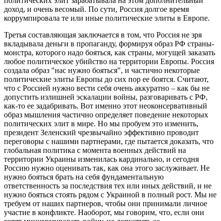
политических элит зарабатывала на этом дополнительный
доход, и очень весомый. По сути, Россия долгое время
коррумпировала те или иные политические элиты в Европе.
Третья составляющая заключается в том, что Россия не зря
вкладывала деньги в пропаганду, формируя образ РФ страны-
монстра, которого надо бояться, как страны, могущей заказать
любое политическое убийство на территории Европы. Россия
создала образ "нас нужно бояться", и частично некоторые
политические элиты Европы до сих пор ее боятся. Считают,
что с Россией нужно вести себя очень аккуратно – как бы не
допустить излишней эскалации войны, разговаривать с РФ,
как-то ее задабривать. Вот именно этот неоконсервативный
образ мышления частично определяет поведение некоторых
политических элит в мире. Но мы пробуем это изменить,
президент Зеленский чрезвычайно эффективно проводит
переговоры с нашими партнерами, где пытается доказать, что
глобальная политика с момента военных действий на
территории Украины изменилась кардинально, и сегодня
Россию нужно оценивать так, как она этого заслуживает. Не
нужно бояться брать на себя фундаментальную
ответственность за последствия тех или иных действий, и не
нужно бояться стоять рядом с Украиной в полный рост. Мы не
требуем от наших партнеров, чтобы они принимали личное
участие в конфликте. Наоборот, мы говорим, что, если они