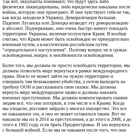
Так вот, оккупанты понимают, что будут здесь либо
физически ликвидированы, либо юридически наказаны после
войны, которую они проиграют. И они чувствуют себя не так,
как когда заходили в Украину. Деморализация большая.
Падение Луганска или Донецка возведет эту деморализацию
в абсолют. Подчеркиваю, они очень быстро начнут покидать
территорию Украины, включая полуостров Крым. Я вообще
считаю, что Крым может быть освобожден не принудительно
военным путем, а классическим российским путем
"отрицательного наступления". Поэтому вопрос не в сроках
освобождения, вопрос в неизбежности освобождения.
Более того, мы должны не просто освободить территории, мы
должны позволить миру вернуться в рамки международного
права. Никто не может зайти на чужую территорию и
совершать там безнаказанно убийства, а потом выходить на
трибуну ООН и рассказывать свои сказки. Мы должны
вернуть миру международное право и должны наказать
военных преступников. Мы должны компенсировать нашим
людям все, что они потеряли, в том числе и в Крыму. Когда
мы уходили, россияне забрали у многих имущество. Это все
не наказанное зло, и оно не может оставаться таким. Вот не
наказали мы их в 2014 за преступления, а до этого в 2008, а до
этого в 1992 году, если брать Приднестровье. И зло вернулось
с большой войной. Если мы не накажем после того, что они