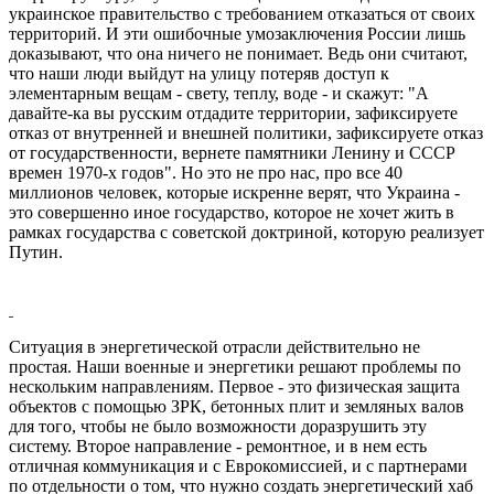
украинское правительство с требованием отказаться от своих
территорий. И эти ошибочные умозаключения России лишь
доказывают, что она ничего не понимает. Ведь они считают,
что наши люди выйдут на улицу потеряв доступ к
элементарным вещам - свету, теплу, воде - и скажут: "А
давайте-ка вы русским отдадите территории, зафиксируете
отказ от внутренней и внешней политики, зафиксируете отказ
от государственности, вернете памятники Ленину и СССР
времен 1970-х годов". Но это не про нас, про все 40
миллионов человек, которые искренне верят, что Украина -
это совершенно иное государство, которое не хочет жить в
рамках государства с советской доктриной, которую реализует
Путин.
Ситуация в энергетической отрасли действительно не
простая. Наши военные и энергетики решают проблемы по
нескольким направлениям. Первое - это физическая защита
объектов с помощью ЗРК, бетонных плит и земляных валов
для того, чтобы не было возможности доразрушить эту
систему. Второе направление - ремонтное, и в нем есть
отличная коммуникация и с Еврокомиссией, и с партнерами
по отдельности о том, что нужно создать энергетический хаб