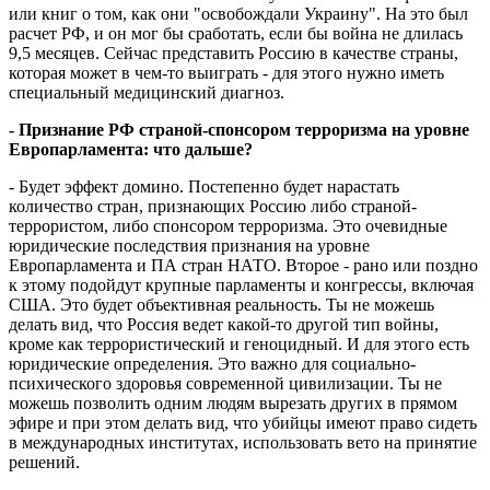
или книг о том, как они "освобождали Украину". На это был
расчет РФ, и он мог бы сработать, если бы война не длилась
9,5 месяцев. Сейчас представить Россию в качестве страны,
которая может в чем-то выиграть - для этого нужно иметь
специальный медицинский диагноз.
- Признание РФ страной-спонсором терроризма на уровне
Европарламента: что дальше?
- Будет эффект домино. Постепенно будет нарастать
количество стран, признающих Россию либо страной-
террористом, либо спонсором терроризма. Это очевидные
юридические последствия признания на уровне
Европарламента и ПА стран НАТО. Второе - рано или поздно
к этому подойдут крупные парламенты и конгрессы, включая
США. Это будет объективная реальность. Ты не можешь
делать вид, что Россия ведет какой-то другой тип войны,
кроме как террористический и геноцидный. И для этого есть
юридические определения. Это важно для социально-
психического здоровья современной цивилизации. Ты не
можешь позволить одним людям вырезать других в прямом
эфире и при этом делать вид, что убийцы имеют право сидеть
в международных институтах, использовать вето на принятие
решений.