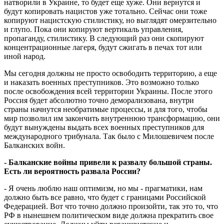
натворили в Украине, то будет еще хуже. Они вернутся и
будут копировать нацистов уже тотально. Сейчас они тоже
копируют нацистскую стилистику, но выглядят омерзительно
и глупо. Пока они копируют вертикаль управления,
пропаганду, стилистику. В следующий раз они скопируют
концентрационные лагеря, будут сжигать в печах тот или
иной народ.
Мы сегодня должны не просто освободить территорию, а еще
и наказать военных преступников. Это возможно только
после освобождения всей территории Украины. После этого
Россия будет абсолютно точно деморализована, внутри
страны начнутся необратимые процессы, и для того, чтобы
мир позволил им закончить внутреннюю трансформацию, они
будут вынуждены выдать всех военных преступников для
международного трибунала. Так было с Милошевичем после
Балканских войн.
- Балканские войны привели к развалу большой страны.
Есть ли вероятность развала России?
- Я очень люблю наш оптимизм, но мы - прагматики, нам
должно быть все равно, что будет с границами Российской
Федерацией. Вот что точно должно произойти, так это то, что
РФ в нынешнем политическом виде должна прекратить свое