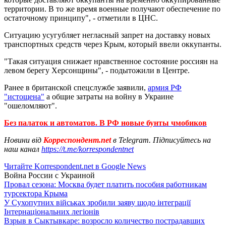
территории. В то же время военные получают обеспечение по
остаточному принципу", - отметили в ЦНС.
Ситуацию усугубляет негласный запрет на доставку новых
транспортных средств через Крым, который ввели оккупанты.
"Такая ситуация снижает нравственное состояние россиян на
левом берегу Херсонщины", - подытожили в Центре.
Ранее в британской спецслужбе заявили,
армия РФ
"истощена"
а общие затраты на войну в Украине
"ошеломляют".
Без палаток и автоматов. В РФ новые бунты чмобиков
Новини від
Корреспондент.net
в Telegram. Підписуйтесь на
наш канал
https://t.me/korrespondentnet
Читайте Korrespondent.net в Google News
Война России с Украиной
Провал сезона: Москва будет платить пособия работникам
турсектора Крыма
У Сухопутних військах зробили заяву щодо інтеграції
Інтернаціональних легіонів
Взрыв в Сыктывкаре: возросло количество пострадавших