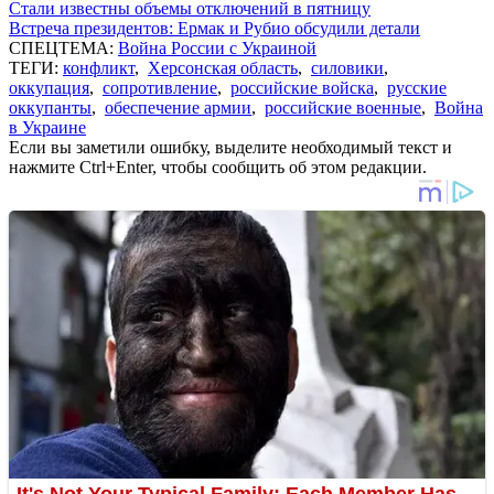
Стали известны объемы отключений в пятницу
Встреча президентов: Ермак и Рубио обсудили детали
СПЕЦТЕМА:
Война России с Украиной
ТЕГИ:
конфликт
,
Херсонская область
,
силовики
,
оккупация
,
сопротивление
,
российские войска
,
русские
оккупанты
,
обеспечение армии
,
российские военные
,
Война
в Украине
Если вы заметили ошибку, выделите необходимый текст и
нажмите Ctrl+Enter, чтобы сообщить об этом редакции.