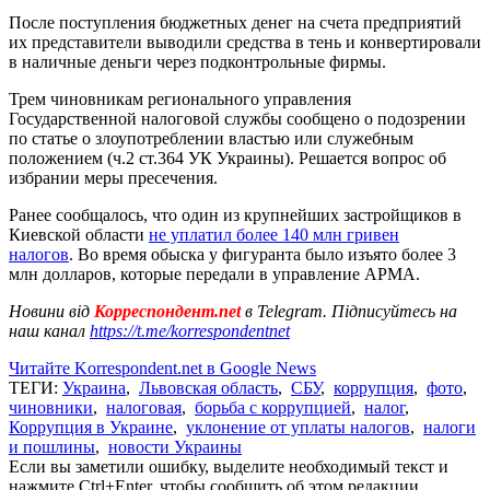
После поступления бюджетных денег на счета предприятий
их представители выводили средства в тень и конвертировали
в наличные деньги через подконтрольные фирмы.
Трем чиновникам регионального управления
Государственной налоговой службы сообщено о подозрении
по статье о злоупотреблении властью или служебным
положением (ч.2 ст.364 УК Украины). Решается вопрос об
избрании меры пресечения.
Ранее сообщалось, что один из крупнейших застройщиков в
Киевской области
не уплатил более 140 млн гривен
налогов
. Во время обыска у фигуранта было изъято более 3
млн долларов, которые передали в управление АРМА.
Новини від
Корреспондент.net
в Telegram. Підписуйтесь на
наш канал
https://t.me/korrespondentnet
Читайте Korrespondent.net в Google News
ТЕГИ:
Украина
,
Львовская область
,
СБУ
,
коррупция
,
фото
,
чиновники
,
налоговая
,
борьба с коррупцией
,
налог
,
Коррупция в Украине
,
уклонение от уплаты налогов
,
налоги
и пошлины
,
новости Украины
Если вы заметили ошибку, выделите необходимый текст и
нажмите Ctrl+Enter, чтобы сообщить об этом редакции.