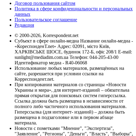
Договор пользования сайтом
Политика в сфере конфиденциальности и персональных
данных
Пользовательское соглашение
Редакция
© 2000-2026, Korrespondent.net
Субъект в сфере онлайн-медиа Название онлайн-медиа -
«КореспонденТ.net» Адрес: 02091, місто Київ,
ХАРКІВСЬКЕ ШОСЕ, будинок 172-Б, офіс 208/1 E-mail:
sunlight@mediadim.com.ua
Телефон: 044-205-43-00
Идентификатор медиа - R40-06068
Использование любых материалов, размещённых на
сайте, разрешается при условии ссылки на
Корреспондент.net.
При копировании материалов со страницы «Новости
Украины и мира», для интернет-изданий – обязательна
прямая открытая для поисковых систем гиперссылка.
Ссылка должна быть размещена в независимости от
полного либо частичного использования материалов.
Гиперссылка (для интернет- изданий) – должна быть
размещена в подзаголовке или в первом абзаце
материала.
Новости с пометками "Мнение", "Экспертиза",
"Заявление", "Регионы", "Деньги", "Власть", "Выборы",