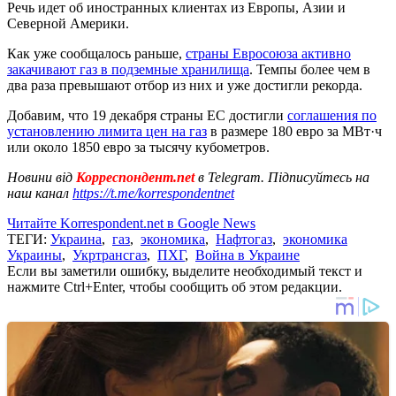
Речь идет об иностранных клиентах из Европы, Азии и
Северной Америки.
Как уже сообщалось раньше,
страны Евросоюза активно
закачивают газ в подземные хранилища
. Темпы более чем в
два раза превышают отбор из них и уже достигли рекорда.
Добавим, что 19 декабря страны ЕС достигли
соглашения по
установлению лимита цен на газ
в размере 180 евро за МВт·ч
или около 1850 евро за тысячу кубометров.
Новини від
Корреспондент.net
в Telegram. Підписуйтесь на
наш канал
https://t.me/korrespondentnet
Читайте Korrespondent.net в Google News
ТЕГИ:
Украина
,
газ
,
экономика
,
Нафтогаз
,
экономика
Украины
,
Укртрансгаз
,
ПХГ
,
Война в Украине
Если вы заметили ошибку, выделите необходимый текст и
нажмите Ctrl+Enter, чтобы сообщить об этом редакции.