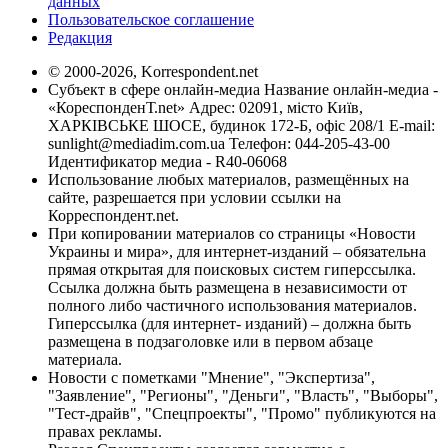
данных
Пользовательское соглашение
Редакция
© 2000-2026, Korrespondent.net
Субъект в сфере онлайн-медиа Название онлайн-медиа -
«КореспонденТ.net» Адрес: 02091, місто Київ,
ХАРКІВСЬКЕ ШОСЕ, будинок 172-Б, офіс 208/1 E-mail:
sunlight@mediadim.com.ua
Телефон: 044-205-43-00
Идентификатор медиа - R40-06068
Использование любых материалов, размещённых на
сайте, разрешается при условии ссылки на
Корреспондент.net.
При копировании материалов со страницы «Новости
Украины и мира», для интернет-изданий – обязательна
прямая открытая для поисковых систем гиперссылка.
Ссылка должна быть размещена в независимости от
полного либо частичного использования материалов.
Гиперссылка (для интернет- изданий) – должна быть
размещена в подзаголовке или в первом абзаце
материала.
Новости с пометками "Мнение", "Экспертиза",
"Заявление", "Регионы", "Деньги", "Власть", "Выборы",
"Тест-драйв", "Спецпроекты", "Промо" публикуются на
правах рекламы.