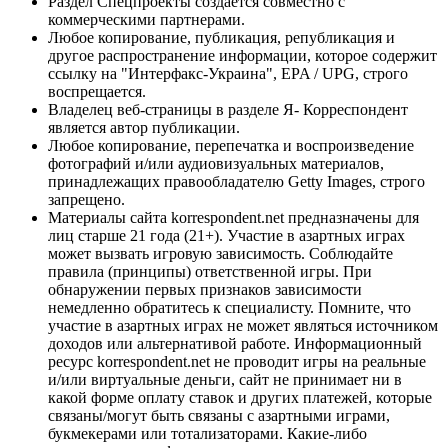
Раздел Спецпроекты создается совместно с
коммерческими партнерами.
Любое копирование, публикация, републикация и
другое распространение информации, которое содержит
ссылку на "Интерфакс-Украина", EPA / UPG, строго
воспрещается.
Владелец веб-страницы в разделе Я- Корреспондент
является автор публикации.
Любое копирование, перепечатка и воспроизведение
фотографий и/или аудиовизуальных материалов,
принадлежащих правообладателю Getty Images, строго
запрещено.
Материалы сайта korrespondent.net предназначены для
лиц старше 21 года (21+). Участие в азартных играх
может вызвать игровую зависимость. Соблюдайте
правила (принципы) ответственной игры. При
обнаружении первых признаков зависимости
немедленно обратитесь к специалисту. Помните, что
участие в азартных играх не может являться источником
доходов или альтернативой работе. Информационный
ресурс korrespondent.net не проводит игры на реальные
и/или виртуальные деньги, сайт не принимает ни в
какой форме оплату ставок и других платежей, которые
связаны/могут быть связаны с азартными играми,
букмекерами или тотализаторами. Какие-либо