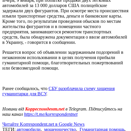
Вчера, 9 января, при попытке продажи двух легковых
автомобилей за 13 000 долларов США полицейские
задержали двух фигурантов. При осмотре места происшествия
изъяли транспортные средства, деньги и банковские карты.
Кроме того, по результатам проведения обысков по местам
жительства фигурантов и в помещении частного
предприятия, занимавшегося ремонтом транспортных
средств, была обнаружена документация о ввозе автомобилей
в Украину, - говорится в сообщении.
Решается вопрос об объявлении задержанным подозрений в
незаконном использовании в целях получения прибыли
гуманитарной помощи, благотворительных пожертвований
или безвозмездной помощи.
Ранее сообщалось, что
СБУ разоблачила схему хищения
гуманитарки для ВСУ
.
Новини від
Корреспондент.net
в Telegram. Підписуйтесь на
наш канал
https://t.me/korrespondentnet
Читайте Korrespondent.net в Google News
ТЕГИ:
автомобили
,
мошенничество
,
Гуманитарная помощь
,