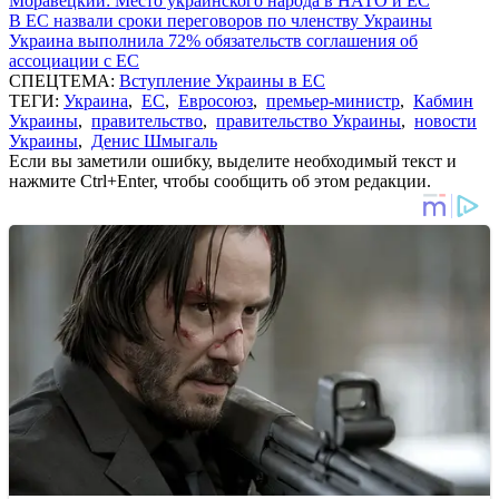
Моравецкий: Место украинского народа в НАТО и ЕС
В ЕС назвали сроки переговоров по членству Украины
Украина выполнила 72% обязательств соглашения об
ассоциации с ЕС
СПЕЦТЕМА:
Вступление Украины в ЕС
ТЕГИ:
Украина
,
ЕС
,
Евросоюз
,
премьер-министр
,
Кабмин
Украины
,
правительство
,
правительство Украины
,
новости
Украины
,
Денис Шмыгаль
Если вы заметили ошибку, выделите необходимый текст и
нажмите Ctrl+Enter, чтобы сообщить об этом редакции.