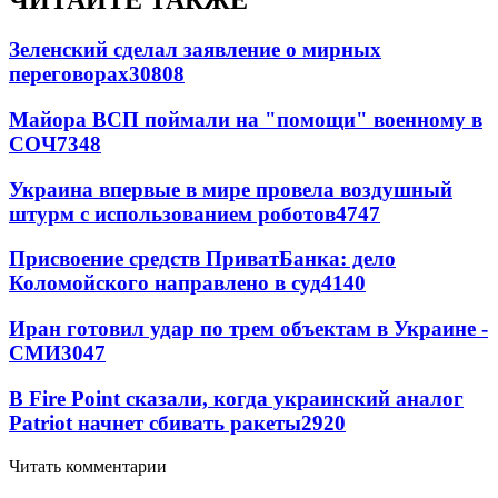
ЧИТАЙТЕ ТАКЖЕ
Зеленский сделал заявление о мирных
переговорах
30808
Майора ВСП поймали на "помощи" военному в
СОЧ
7348
Украина впервые в мире провела воздушный
штурм с использованием роботов
4747
Присвоение средств ПриватБанка: дело
Коломойского направлено в суд
4140
Иран готовил удар по трем объектам в Украине -
СМИ
3047
В Fire Point сказали, когда украинский аналог
Patriot начнет сбивать ракеты
2920
Читать комментарии