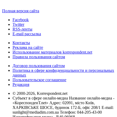
Полная версия сайта
Facebook
Twitter
RSS-ленты
E-mail рассылка
Контакты
Реклама на сайте
Использование материалов korrespondent.net
Правила пользования сайтом
Договор пользования сайтом
Политика в сфере конфиденциальности и персональных
данных
Пользовательское соглашение
Редакция
© 2000-2026, Korrespondent.net
Субъект в сфере онлайн-медиа Название онлайн-медиа -
«КореспонденТ.net» Адрес: 02091, місто Київ,
ХАРКІВСЬКЕ ШОСЕ, будинок 172-Б, офіс 208/1 E-mail:
sunlight@mediadim.com.ua
Телефон: 044-205-43-00
Идентификатор медиа - R40-06068