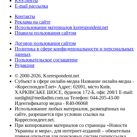
RSS-ленты
E-mail рассылка
Контакты
Реклама на сайте
Использование материалов korrespondent.net
Правила пользования сайтом
Договор пользования сайтом
Политика в сфере конфиденциальности и персональных
данных
Пользовательское соглашение
Редакция
© 2000-2026, Korrespondent.net
Субъект в сфере онлайн-медиа Название онлайн-медиа -
«КореспонденТ.net» Адрес: 02091, місто Київ,
ХАРКІВСЬКЕ ШОСЕ, будинок 172-Б, офіс 208/1 E-mail:
sunlight@mediadim.com.ua
Телефон: 044-205-43-00
Идентификатор медиа - R40-06068
Использование любых материалов, размещённых на
сайте, разрешается при условии ссылки на
Корреспондент.net.
При копировании материалов со страницы «Новости
Украины и мира», для интернет-изданий – обязательна
прямая открытая для поисковых систем гиперссылка.