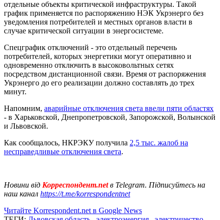
отдельные объекты критической инфраструктуры. Такой
график применяется по распоряжению НЭК Укрэнерго без
уведомления потребителей и местных органов власти в
случае критической ситуации в энергосистеме.
Спецграфик отключений - это отдельный перечень
потребителей, которых энергетики могут оперативно и
одновременно отключить в высоковольтных сетях
посредством дистанционной связи. Время от распоряжения
Укрэнерго до его реализации должно составлять до трех
минут.
Напомним,
аварийные отключения света ввели пяти областях
- в Харьковской, Днепропетровской, Запорожской, Волынской
и Львовской.
Как сообщалось, НКРЭКУ получила
2,5 тыс. жалоб на
несправедливые отключения света
.
Новини від
Корреспондент.net
в Telegram. Підписуйтесь на
наш канал
https://t.me/korrespondentnet
Читайте Korrespondent.net в Google News
ТЕГИ:
Львовская область
,
электроэнергия
,
электричество
,