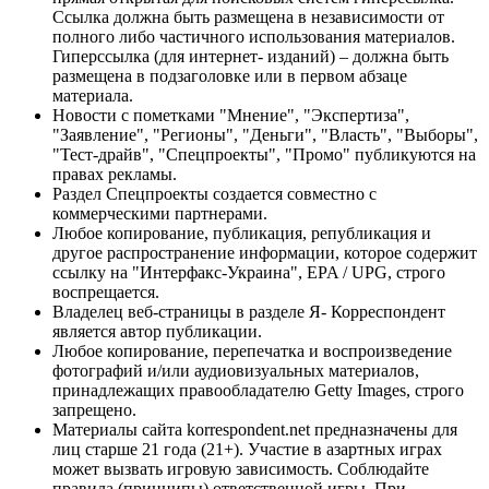
Ссылка должна быть размещена в независимости от
полного либо частичного использования материалов.
Гиперссылка (для интернет- изданий) – должна быть
размещена в подзаголовке или в первом абзаце
материала.
Новости с пометками "Мнение", "Экспертиза",
"Заявление", "Регионы", "Деньги", "Власть", "Выборы",
"Тест-драйв", "Спецпроекты", "Промо" публикуются на
правах рекламы.
Раздел Спецпроекты создается совместно с
коммерческими партнерами.
Любое копирование, публикация, републикация и
другое распространение информации, которое содержит
ссылку на "Интерфакс-Украина", EPA / UPG, строго
воспрещается.
Владелец веб-страницы в разделе Я- Корреспондент
является автор публикации.
Любое копирование, перепечатка и воспроизведение
фотографий и/или аудиовизуальных материалов,
принадлежащих правообладателю Getty Images, строго
запрещено.
Материалы сайта korrespondent.net предназначены для
лиц старше 21 года (21+). Участие в азартных играх
может вызвать игровую зависимость. Соблюдайте
правила (принципы) ответственной игры. При