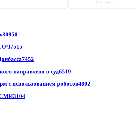
х
30950
 СОЧ
7515
Донбасса
7452
кого направлено в суд
6519
рм с использованием роботов
4802
- СМИ
3104