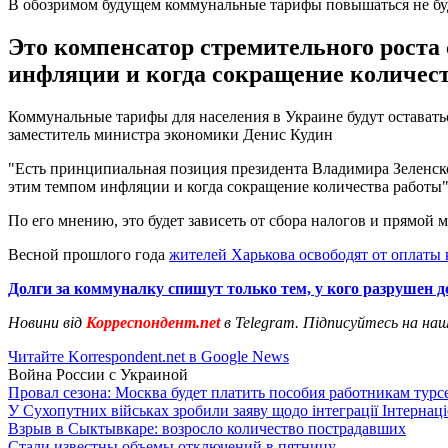
В обозримом будущем коммунальные тарифы повышаться не бу
Это компенсатор стремительного роста с
инфляции и когда сокращение количест
Коммунальные тарифы для населения в Украине будут остават
заместитель министра экономики Денис Кудин
"Есть принципиальная позиция президента Владимира Зеленского
этим темпом инфляции и когда сокращение количества работы",
По его мнению, это будет зависеть от сбора налогов и прямой
Весной прошлого года
жителей Харькова освободят от оплаты
Долги за коммуналку спишут только тем, у кого разрушен д
Новини від
Корреспондент.net
в Telegram. Підписуйтесь на на
Читайте Korrespondent.net в Google News
Война России с Украиной
Провал сезона: Москва будет платить пособия работникам тур
У Сухопутних військах зробили заяву щодо інтеграції Інтернац
Взрыв в Сыктывкаре: возросло количество пострадавших
Стали известны объемы отключений в пятницу