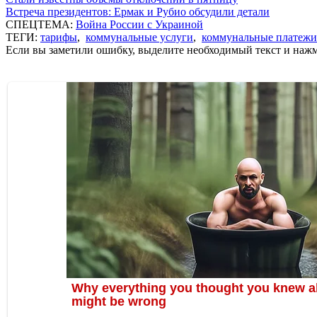
Встреча президентов: Ермак и Рубио обсудили детали
СПЕЦТЕМА:
Война России с Украиной
ТЕГИ:
тарифы
,
коммунальные услуги
,
коммунальные платежи
Если вы заметили ошибку, выделите необходимый текст и нажми