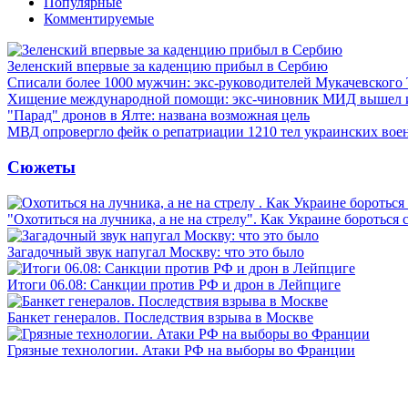
Популярные
Комментируемые
Зеленский впервые за каденцию прибыл в Сербию
Списали более 1000 мужчин: экс-руководителей Мукачевского
Хищение международной помощи: экс-чиновник МИД вышел
"Парад" дронов в Ялте: названа возможная цель
МВД опровергло фейк о репатриации 1210 тел украинских во
Сюжеты
"Охотиться на лучника, а не на стрелу". Как Украине бороться 
Загадочный звук напугал Москву: что это было
Итоги 06.08: Санкции против РФ и дрон в Лейпциге
Банкет генералов. Последствия взрыва в Москве
Грязные технологии. Атаки РФ на выборы во Франции