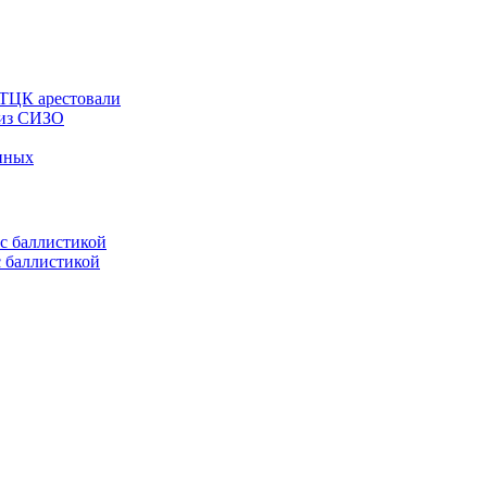
 ТЦК арестовали
 из СИЗО
енных
с баллистикой