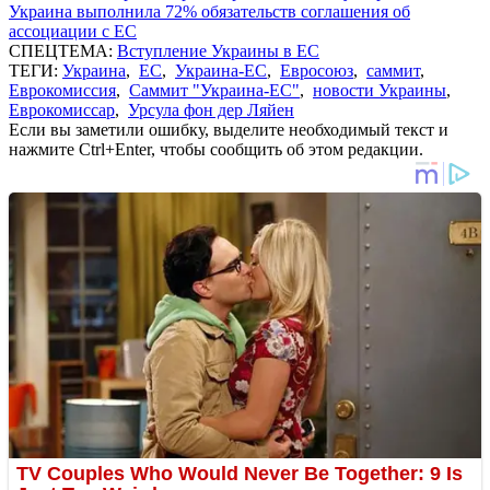
Украина выполнила 72% обязательств соглашения об
ассоциации с ЕС
СПЕЦТЕМА:
Вступление Украины в ЕС
ТЕГИ:
Украина
,
ЕС
,
Украина-ЕС
,
Евросоюз
,
саммит
,
Еврокомиссия
,
Саммит "Украина-ЕС"
,
новости Украины
,
Еврокомиссар
,
Урсула фон дер Ляйен
Если вы заметили ошибку, выделите необходимый текст и
нажмите Ctrl+Enter, чтобы сообщить об этом редакции.