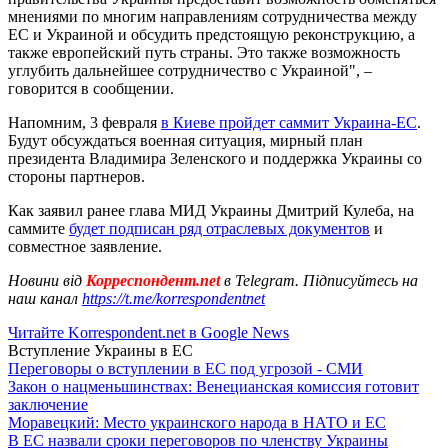
мнениями по многим направлениям сотрудничества между
ЕС и Украиной и обсудить предстоящую реконструкцию, а
также европейский путь страны. Это также возможность
углубить дальнейшее сотрудничество с Украиной", –
говорится в сообщении.
Напомним, 3 февраля
в Киеве пройдет саммит Украина-ЕС
.
Будут обсуждаться военная ситуация, мирный план
президента Владимира Зеленского и поддержка Украины со
стороны партнеров.
Как заявил ранее глава МИД Украины Дмитрий Кулеба, на
саммите
будет подписан ряд отраслевых документов
и
совместное заявление.
Новини від
Корреспондент.net
в Telegram. Підписуйтесь на
наш канал
https://t.me/korrespondentnet
Читайте Korrespondent.net в Google News
Вступление Украины в ЕС
Переговоры о вступлении в ЕС под угрозой - СМИ
Закон о нацменьшинствах: Венецианская комиссия готовит
заключение
Моравецкий: Место украинского народа в НАТО и ЕС
В ЕС назвали сроки переговоров по членству Украины