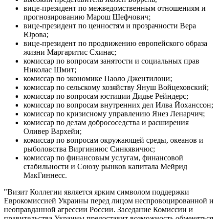
вице-президент по межведомственным отношениям и
прогнозированию Марош Шефчович;
вице-президент по ценностям и прозрачности Вера
Юрова;
вице-президент по продвижению европейского образа
жизни Маргаритис Схинас;
комиссар по вопросам занятости и социальных прав
Николас Шмит;
комиссар по экономике Паоло Джентилони;
комиссар по сельскому хозяйству Януш Войцеховский;
комиссар по вопросам юстиции Дидье Рейндерс;
комиссар по вопросам внутренних дел Илва Йоханссон;
комиссар по кризисному управлению Янез Ленарчич;
комиссар по делам добрососедства и расширения
Оливер Вархейи;
комиссар по вопросам окружающей среды, океанов и
рыболовства Виргиниюс Синкявичюс;
комиссар по финансовым услугам, финансовой
стабильности и Союзу рынков капитала Мейрид
МакГиннесс.
"Визит Коллегии является ярким символом поддержки
Еврокомиссией Украины перед лицом неспровоцированной и
неоправданной агрессии России. Заседание Комиссии и
правительства Украины предоставит возможность обменяться