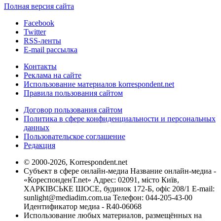
Полная версия сайта
Facebook
Twitter
RSS-ленты
E-mail рассылка
Контакты
Реклама на сайте
Использование материалов korrespondent.net
Правила пользования сайтом
Договор пользования сайтом
Политика в сфере конфиденциальности и персональных
данных
Пользовательское соглашение
Редакция
© 2000-2026, Korrespondent.net
Субъект в сфере онлайн-медиа Название онлайн-медиа -
«КореспонденТ.net» Адрес: 02091, місто Київ,
ХАРКІВСЬКЕ ШОСЕ, будинок 172-Б, офіс 208/1 E-mail:
sunlight@mediadim.com.ua
Телефон: 044-205-43-00
Идентификатор медиа - R40-06068
Использование любых материалов, размещённых на