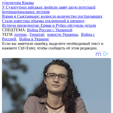
турсектора Крыма
У Сухопутних військах зробили заяву щодо інтеграції
Інтернаціональних легіонів
Взрыв в Сыктывкаре: возросло количество пострадавших
Стали известны объемы отключений в пятницу
Встреча президентов: Ермак и Рубио обсудили детали
СПЕЦТЕМА:
Война России с Украиной
ТЕГИ:
потери
,
Генштаб
,
новости Украины
,
Война с
Россией
,
Война в Украине
Если вы заметили ошибку, выделите необходимый текст и
нажмите Ctrl+Enter, чтобы сообщить об этом редакции.