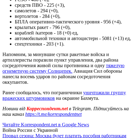
средств ПВО - 225 (+3),
самолетов - 294 (+0),
вертолетов - 284 (+0),
БПЛА оперативно-тактического уровня - 956 (+4),
крылатых ракет - 796 (+0),
кораблей /катеров - 18 (+0) ед,
автомобильной техники и автоцистерн - 5081 (+13) ед,
спецтехники - 203 (+1).
Напомним, за минувшие сутки ракетные войска и
артиллеристы поразили пункт управления, два района
сосредоточения живой силы противника и одну
тяжелую
огнеметную систему Солнцепек.
Авиация Сил обороны
нанесла восемь ударов по районам сосредоточения
оккупантов.
Ранее сообщалось, что пограничники
уничтожили группу
вражеских штурмовиков
на окраине Бахмута.
Новини від
Корреспондент.net
в Telegram. Підписуйтесь на
наш канал
https://t.me/korrespondentnet
Читайте Korrespondent.net в Google News
Война России с Украиной
Провал сезона: Москва будет платить пособия работникам