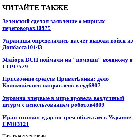
ЧИТАЙТЕ ТАКЖЕ
Зеленский сделал заявление о мирных
переговорах
30975
Украинцы определились насчет вывода войск из
Донбасса
10143
Майора ВСП поймали на "помощи" военному в
СОЧ
7529
Присвоение средств ПриватБанка: дело
Коломойского направлено в суд
6807
Украина впервые в мире провела воздушный
штурм с использованием роботов
4809
Иран готовил удар по трем объектам в Украине -
СМИ
3121
Читать комментарии