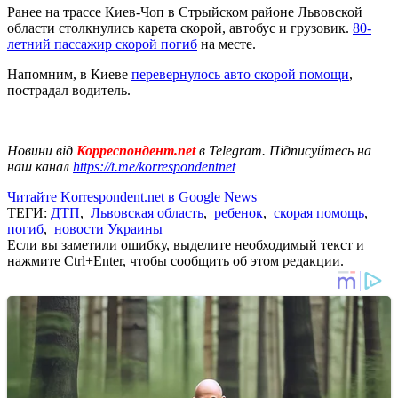
Ранее на трассе Киев-Чоп в Стрыйском районе Львовской
области столкнулись карета скорой, автобус и грузовик.
80-
летний пассажир скорой погиб
на месте.
Напомним, в Киеве
перевернулось авто скорой помощи
,
пострадал водитель.
Новини від
Корреспондент.net
в Telegram. Підписуйтесь на
наш канал
https://t.me/korrespondentnet
Читайте Korrespondent.net в Google News
ТЕГИ:
ДТП
,
Львовская область
,
ребенок
,
скорая помощь
,
погиб
,
новости Украины
Если вы заметили ошибку, выделите необходимый текст и
нажмите Ctrl+Enter, чтобы сообщить об этом редакции.