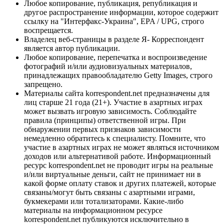
Любое копирование, публикация, републикация и
другое распространение информации, которое содержит
ссылку на "Интерфакс-Украина", EPA / UPG, строго
воспрещается.
Владелец веб-страницы в разделе Я- Корреспондент
является автор публикации.
Любое копирование, перепечатка и воспроизведение
фотографий и/или аудиовизуальных материалов,
принадлежащих правообладателю Getty Images, строго
запрещено.
Материалы сайта korrespondent.net предназначены для
лиц старше 21 года (21+). Участие в азартных играх
может вызвать игровую зависимость. Соблюдайте
правила (принципы) ответственной игры. При
обнаружении первых признаков зависимости
немедленно обратитесь к специалисту. Помните, что
участие в азартных играх не может являться источником
доходов или альтернативой работе. Информационный
ресурс korrespondent.net не проводит игры на реальные
и/или виртуальные деньги, сайт не принимает ни в
какой форме оплату ставок и других платежей, которые
связаны/могут быть связаны с азартными играми,
букмекерами или тотализаторами. Какие-либо
материалы на информационном ресурсе
korrespondent.net публикуются исключительно в