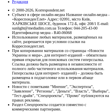
Редакция
© 2000-2026, Korrespondent.net
Субъект в сфере онлайн-медиа Название онлайн-медиа -
«КореспонденТ.net» Адрес: 02091, місто Київ,
ХАРКІВСЬКЕ ШОСЕ, будинок 172-Б, офіс 208/1 E-mail:
sunlight@mediadim.com.ua
Телефон: 044-205-43-00
Идентификатор медиа - R40-06068
Использование любых материалов, размещённых на
сайте, разрешается при условии ссылки на
Корреспондент.net.
При копировании материалов со страницы «Новости
Украины и мира», для интернет-изданий – обязательна
прямая открытая для поисковых систем гиперссылка.
Ссылка должна быть размещена в независимости от
полного либо частичного использования материалов.
Гиперссылка (для интернет- изданий) – должна быть
размещена в подзаголовке или в первом абзаце
материала.
Новости с пометками "Мнение", "Экспертиза",
"Заявление", "Регионы", "Деньги", "Власть", "Выборы",
"Тест-драйв", "Спецпроекты", "Промо" публикуются на
правах рекламы.
Раздел Спецпроекты создается совместно с
коммерческими партнерами.