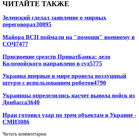
ЧИТАЙТЕ ТАКЖЕ
Зеленский сделал заявление о мирных
переговорах
30895
Майора ВСП поймали на "помощи" военному в
СОЧ
7477
Присвоение средств ПриватБанка: дело
Коломойского направлено в суд
5775
Украина впервые в мире провела воздушный
штурм с использованием роботов
4790
Украинцы определились насчет вывода войск из
Донбасса
3640
Иран готовил удар по трем объектам в Украине -
СМИ
3086
Читать комментарии