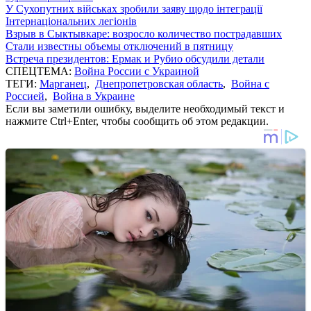
У Сухопутних військах зробили заяву щодо інтеграції
Інтернаціональних легіонів
Взрыв в Сыктывкаре: возросло количество пострадавших
Стали известны объемы отключений в пятницу
Встреча президентов: Ермак и Рубио обсудили детали
СПЕЦТЕМА:
Война России с Украиной
ТЕГИ:
Марганец
,
Днепропетровская область
,
Война с
Россией
,
Война в Украине
Если вы заметили ошибку, выделите необходимый текст и
нажмите Ctrl+Enter, чтобы сообщить об этом редакции.