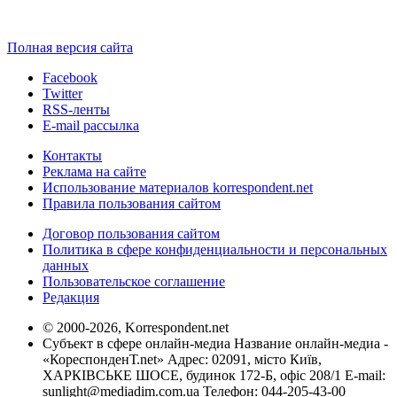
Полная версия сайта
Facebook
Twitter
RSS-ленты
E-mail рассылка
Контакты
Реклама на сайте
Использование материалов korrespondent.net
Правила пользования сайтом
Договор пользования сайтом
Политика в сфере конфиденциальности и персональных
данных
Пользовательское соглашение
Редакция
© 2000-2026, Korrespondent.net
Субъект в сфере онлайн-медиа Название онлайн-медиа -
«КореспонденТ.net» Адрес: 02091, місто Київ,
ХАРКІВСЬКЕ ШОСЕ, будинок 172-Б, офіс 208/1 E-mail:
sunlight@mediadim.com.ua
Телефон: 044-205-43-00