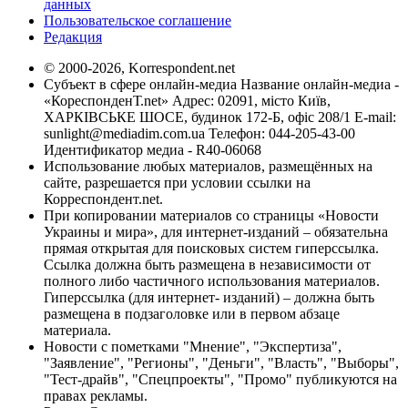
данных
Пользовательское соглашение
Редакция
© 2000-2026, Korrespondent.net
Субъект в сфере онлайн-медиа Название онлайн-медиа -
«КореспонденТ.net» Адрес: 02091, місто Київ,
ХАРКІВСЬКЕ ШОСЕ, будинок 172-Б, офіс 208/1 E-mail:
sunlight@mediadim.com.ua
Телефон: 044-205-43-00
Идентификатор медиа - R40-06068
Использование любых материалов, размещённых на
сайте, разрешается при условии ссылки на
Корреспондент.net.
При копировании материалов со страницы «Новости
Украины и мира», для интернет-изданий – обязательна
прямая открытая для поисковых систем гиперссылка.
Ссылка должна быть размещена в независимости от
полного либо частичного использования материалов.
Гиперссылка (для интернет- изданий) – должна быть
размещена в подзаголовке или в первом абзаце
материала.
Новости с пометками "Мнение", "Экспертиза",
"Заявление", "Регионы", "Деньги", "Власть", "Выборы",
"Тест-драйв", "Спецпроекты", "Промо" публикуются на
правах рекламы.