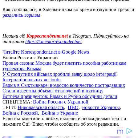
Как сообщалось, в Хмельницком во время воздушной тревоги
раздались взрывы
.
Новини від
Корреспондент.net
в Telegram. Підписуйтесь на
наш канал
https://t.me/korrespondentnet
Читайте Korrespondent.net в Google News
Война России с Украиной
Провал сезона: Москва будет платить пособия работникам
турсектора Крыма
У Сухопутних військах зробили заяву щодо інтеграції
Інтернаціональних легіонів
Взрыв в Сыктывкаре: возросло количество пострадавших
Стали известны объемы отключений в пятницу
Встреча президентов: Ермак и Рубио обсудили детали
СПЕЦТЕМА:
Война России с Украиной
ТЕГИ:
Николаевская область
,
ПВО
,
новости Украины
,
Война с Россией
,
Война в Украине
Если вы заметили ошибку, выделите необходимый текст и
нажмите Ctrl+Enter, чтобы сообщить об этом редакции.