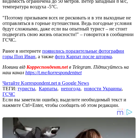
видимость ограничена до 50 метров. Ветер западный 8 м/с,
температура воздуха -5°С.
"Поэтому призываем всех не рисковать и в эти выходные не
отправляться в горные путешествия. Ведь погодные условия
будут сложными, даже если вы опытный турист – не стоит
подвергать свою жизнь опасности!" – говорится в сообщении
ГСЧС.
Ранее в интернете
появились поразительные фотографии
горы Поп Иван
, а также
фото Карпат после шторма
.
Новини від
Корреспондент.net
в Telegram. Підписуйтесь на
наш канал
https://t.me/korrespondentnet
Читайте Korrespondent.net в Google News
ТЕГИ:
туристы
,
Карпаты
,
непогода
,
новости Украины
,
ГСЧС
Если вы заметили ошибку, выделите необходимый текст и
нажмите Ctrl+Enter, чтобы сообщить об этом редакции.