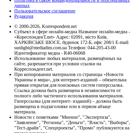
Политика в сфере конфиденциальности и персональных
данных
Пользовательское соглашение
Редакция
© 2000-2026, Korrespondent.net
Субъект в сфере онлайн-медиа Название онлайн-медиа -
«КореспонденТ.net» Адрес: 02091, місто Київ,
ХАРКІВСЬКЕ ШОСЕ, будинок 172-Б, офіс 208/1 E-mail:
sunlight@mediadim.com.ua
Телефон: 044-205-43-00
Идентификатор медиа - R40-06068
Использование любых материалов, размещённых на
сайте, разрешается при условии ссылки на
Корреспондент.net.
При копировании материалов со страницы «Новости
Украины и мира», для интернет-изданий – обязательна
прямая открытая для поисковых систем гиперссылка.
Ссылка должна быть размещена в независимости от
полного либо частичного использования материалов.
Гиперссылка (для интернет- изданий) – должна быть
размещена в подзаголовке или в первом абзаце
материала.
Новости с пометками "Мнение", "Экспертиза",
"Заявление", "Регионы", "Деньги", "Власть", "Выборы",
"Тест-драйв", "Спецпроекты", "Промо" публикуются на