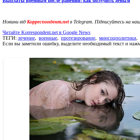
Выплаты военным после ранения: как получить деньги
Новини від
Корреспондент.net
в Telegram. Підписуйтесь на на
Читайте Korrespondent.net в Google News
ТЕГИ:
лечение
,
военные
,
протезирование
,
минсоцполитики
,
Если вы заметили ошибку, выделите необходимый текст и нажми