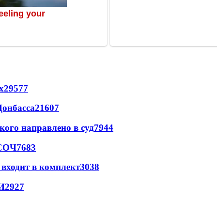
х
29577
Донбасса
21607
кого направлено в суд
7944
 СОЧ
7683
 входит в комплект
3038
И
2927