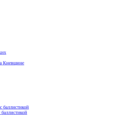
ких
на Киевщине
с баллистикой