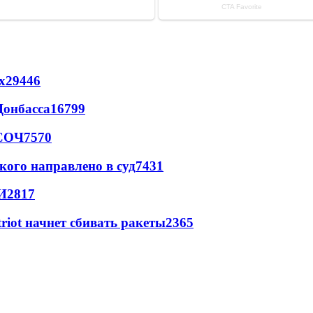
х
29446
Донбасса
16799
 СОЧ
7570
кого направлено в суд
7431
И
2817
triot начнет сбивать ракеты
2365