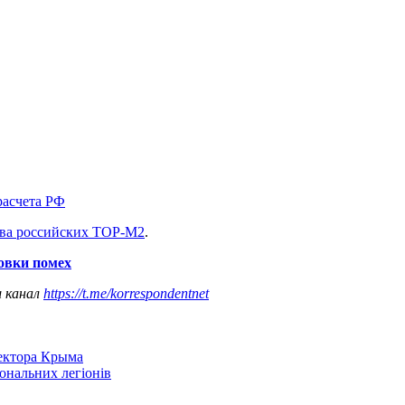
расчета РФ
ва российских ТОР-М2
.
овки помех
ш канал
https://t.me/korrespondentnet
сектора Крыма
іональних легіонів