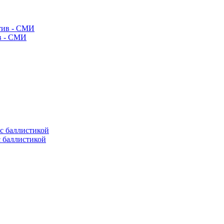
ив - СМИ
с баллистикой