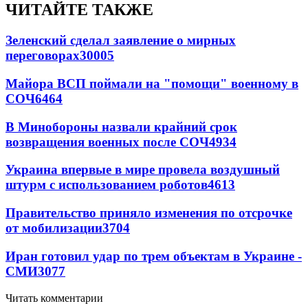
ЧИТАЙТЕ ТАКЖЕ
Зеленский сделал заявление о мирных
переговорах
30005
Майора ВСП поймали на "помощи" военному в
СОЧ
6464
В Минобороны назвали крайний срок
возвращения военных после СОЧ
4934
Украина впервые в мире провела воздушный
штурм с использованием роботов
4613
Правительство приняло изменения по отсрочке
от мобилизации
3704
Иран готовил удар по трем объектам в Украине -
СМИ
3077
Читать комментарии