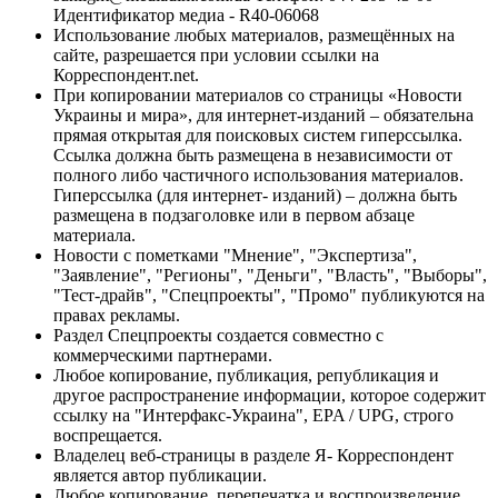
Идентификатор медиа - R40-06068
Использование любых материалов, размещённых на
сайте, разрешается при условии ссылки на
Корреспондент.net.
При копировании материалов со страницы «Новости
Украины и мира», для интернет-изданий – обязательна
прямая открытая для поисковых систем гиперссылка.
Ссылка должна быть размещена в независимости от
полного либо частичного использования материалов.
Гиперссылка (для интернет- изданий) – должна быть
размещена в подзаголовке или в первом абзаце
материала.
Новости с пометками "Мнение", "Экспертиза",
"Заявление", "Регионы", "Деньги", "Власть", "Выборы",
"Тест-драйв", "Спецпроекты", "Промо" публикуются на
правах рекламы.
Раздел Спецпроекты создается совместно с
коммерческими партнерами.
Любое копирование, публикация, републикация и
другое распространение информации, которое содержит
ссылку на "Интерфакс-Украина", EPA / UPG, строго
воспрещается.
Владелец веб-страницы в разделе Я- Корреспондент
является автор публикации.
Любое копирование, перепечатка и воспроизведение