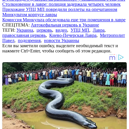
Столкновение в лавре: полиция задержала четырех человек
Прихожане УПЦ МП повредили роллеты на опечатанном
Минкультом корпусе лавры
Комиссия Минкульта обследовала еще три помещения в лавре
СПЕЦТЕМА:
Автокефальная церковь в Украине
ТЕГИ:
Украина
,
церковь
,
видео
,
УПЦ МП
,
Лавра
,
православная церковь
,
Киево-Печерская Лавра
,
Митрополит
Павел
,
подозрения
,
новости Украины
Если вы заметили ошибку, выделите необходимый текст и
нажмите Ctrl+Enter, чтобы сообщить об этом редакции.