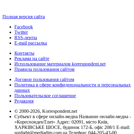
Полная версия сайта
Facebook
Twitter
RSS-ленты
E-mail рассылка
Контакты
Реклама на сайте
Использование материалов korrespondent.net
Правила пользования сайтом
Договор пользования сайтом
Политика в сфере конфиденциальности и персональных
данных
Пользовательское соглашение
Редакция
© 2000-2026, Korrespondent.net
Субъект в сфере онлайн-медиа Название онлайн-медиа -
«КореспонденТ.net» Адрес: 02091, місто Київ,
ХАРКІВСЬКЕ ШОСЕ, будинок 172-Б, офіс 208/1 E-mail:
sunlight@mediadim.com.ua
Телефон: 044-205-43-00