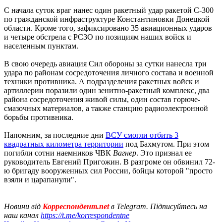
С начала суток враг нанес один ракетный удар ракетой С-300
по гражданской инфраструктуре Константиновки Донецкой
области. Кроме того, зафиксировано 35 авиационных ударов
и четыре обстрела с РСЗО по позициям наших войск и
населенным пунктам.
В свою очередь авиация Сил обороны за сутки нанесла три
удара по районам сосредоточения личного состава и военной
техники противника. А подразделения ракетных войск и
артиллерии поразили один зенитно-ракетный комплекс, два
района сосредоточения живой силы, один состав горюче-
смазочных материалов, а также станцию радиоэлектронной
борьбы противника.
Напомним, за последние дни
ВСУ смогли отбить 3
квадратных километра территории
под Бахмутом. При этом
погибли сотни наемников ЧВК
Вагнер
. Это признал ее
руководитель Евгений Пригожин. В разгроме он обвинил 72-
ю бригаду вооруженных сил России, бойцы которой "просто
взяли и царапанули".
Новини від
Корреспондент.net
в Telegram. Підписуйтесь на
наш канал
https://t.me/korrespondentne