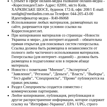
Субъект в сфере онлайн-медиа Название онлайн-медиа -
«КореспонденТ.net» Адрес: 02091, місто Київ,
ХАРКІВСЬКЕ ШОСЕ, будинок 172-Б, офіс 208/1 E-mail:
sunlight@mediadim.com.ua
Телефон: 044-205-43-00
Идентификатор медиа - R40-06068
Использование любых материалов, размещённых на
сайте, разрешается при условии ссылки на
Корреспондент.net.
При копировании материалов со страницы «Новости
Украины и мира», для интернет-изданий – обязательна
прямая открытая для поисковых систем гиперссылка.
Ссылка должна быть размещена в независимости от
полного либо частичного использования материалов.
Гиперссылка (для интернет- изданий) – должна быть
размещена в подзаголовке или в первом абзаце
материала.
Новости с пометками "Мнение", "Экспертиза",
"Заявление", "Регионы", "Деньги", "Власть", "Выборы",
"Тест-драйв", "Спецпроекты", "Промо" публикуются на
правах рекламы.
Раздел Спецпроекты создается совместно с
коммерческими партнерами.
Любое копирование, публикация, републикация и
другое распространение информации, которое содержит
ссылку на "Интерфакс-Украина", EPA / UPG, строго