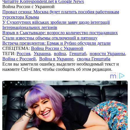
Читайте Korrespondent.net в Google News
Война России с Украиной
Провал сезона: Москва будет платить пособия работникам
турсектора Крыма
У Сухопутних військах зробили заяву щодо інтеграції
Інтернаціональних легіонів
Взрыв в Сыктывкаре: возросло количество пострадавших
Стали известны объемы отключений в пятницу
Встреча президентов: Ермак и Рубио обсудили детали
СПЕЦТЕМА:
Война России с Украиной
ТЕГИ:
Россия
,
Украина
,
война
,
Генштаб
,
новости Украины
,
Война с Россией
,
Война в Украине
,
сводка Генштаба
Если вы заметили ошибку, выделите необходимый текст и
нажмите Ctrl+Enter, чтобы сообщить об этом редакции.