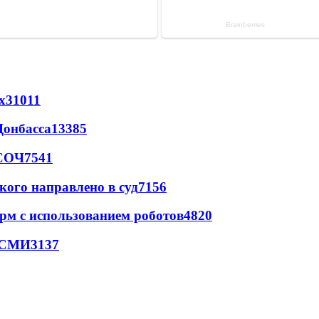
х
31011
Донбасса
13385
 СОЧ
7541
кого направлено в суд
7156
рм с использованием роботов
4820
- СМИ
3137