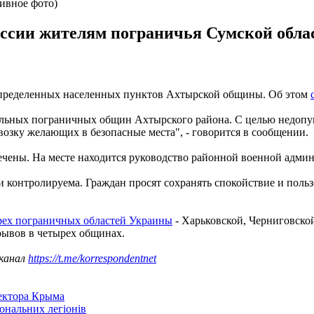
ивное фото)
оссии жителям пограничья Сумской облас
определенных населенных пунктов Ахтырской общины. Об этом
дельных пограничных общин Ахтырского района. С целью недопу
возку желающих в безопасные места", - говорится в сообщении.
чены. На месте находится руководство районной военной админ
и контролируема. Граждан просят сохранять спокойствие и пол
рех пограничных областей Украины
- Харьковской, Черниговской
рывов в четырех общинах.
 канал
https://t.me/korrespondentnet
сектора Крыма
іональних легіонів