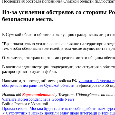
Последствия обстрела пограничья Сумской области (иллюстрат
Из-за усиления обстрелов со стороны Р
безопасные места.
В Сумской области объявили эвакуацию гражданских лиц из 
"Враг значительно усилил огневое влияние на территории от
тем, чтобы обезопасить жителей, в том числе осуществить пере
Отмечается, что транспортными средствами эти общины обеспе
В военной администрации подчеркнули, что ситуация в област
распространять слухи и фейки.
Напомним, за последний месяц войска РФ
усилили обстрелы т
обстреляли пограничье Сумской области
. Зафиксировано 56 вз
Новини від
Кореспондент.net
у Telegram. Підписуйтесь на наш
Читайте Korrespondent.net в Google News
Война России с Украиной
Провал сезона: Москва будет платить пособия работникам тур
У Сухопутних військах зробили заяву щодо інтеграції Інтернац