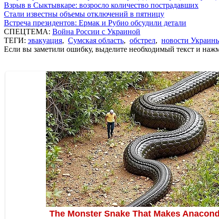
Взрыв в Сыктывкаре: возросло количество пострадавших
Стали известны объемы отключений в пятницу
Встреча президентов: Ермак и Рубио обсудили детали
СПЕЦТЕМА:
Война России с Украиной
ТЕГИ:
эвакуация
,
Сумская область
,
обстрел
,
новости Украин
Если вы заметили ошибку, выделите необходимый текст и нажми