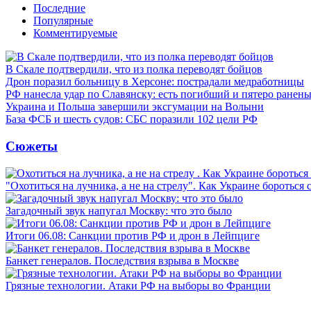
Последние
Популярные
Комментируемые
В Скале подтвердили, что из полка переводят бойцов
Дрон поразил больницу в Херсоне: пострадали медработницы
РФ нанесла удар по Славянску: есть погибший и пятеро ранен
Украина и Польша завершили эксгумации на Волыни
База ФСБ и шесть судов: СБС поразили 102 цели РФ
Сюжеты
"Охотиться на лучника, а не на стрелу". Как Украине бороться 
Загадочный звук напугал Москву: что это было
Итоги 06.08: Санкции против РФ и дрон в Лейпциге
Банкет генералов. Последствия взрыва в Москве
Грязные технологии. Атаки РФ на выборы во Франции