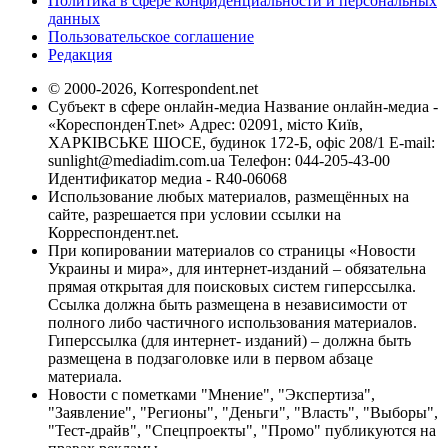
Политика в сфере конфиденциальности и персональных
данных
Пользовательское соглашение
Редакция
© 2000-2026, Korrespondent.net
Субъект в сфере онлайн-медиа Название онлайн-медиа -
«КореспонденТ.net» Адрес: 02091, місто Київ,
ХАРКІВСЬКЕ ШОСЕ, будинок 172-Б, офіс 208/1 E-mail:
sunlight@mediadim.com.ua
Телефон: 044-205-43-00
Идентификатор медиа - R40-06068
Использование любых материалов, размещённых на
сайте, разрешается при условии ссылки на
Корреспондент.net.
При копировании материалов со страницы «Новости
Украины и мира», для интернет-изданий – обязательна
прямая открытая для поисковых систем гиперссылка.
Ссылка должна быть размещена в независимости от
полного либо частичного использования материалов.
Гиперссылка (для интернет- изданий) – должна быть
размещена в подзаголовке или в первом абзаце
материала.
Новости с пометками "Мнение", "Экспертиза",
"Заявление", "Регионы", "Деньги", "Власть", "Выборы",
"Тест-драйв", "Спецпроекты", "Промо" публикуются на