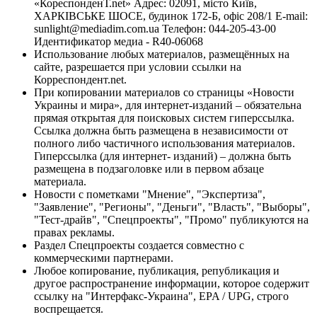
«КореспонденТ.net» Адрес: 02091, місто Київ,
ХАРКІВСЬКЕ ШОСЕ, будинок 172-Б, офіс 208/1 E-mail:
sunlight@mediadim.com.ua
Телефон: 044-205-43-00
Идентификатор медиа - R40-06068
Использование любых материалов, размещённых на
сайте, разрешается при условии ссылки на
Корреспондент.net.
При копировании материалов со страницы «Новости
Украины и мира», для интернет-изданий – обязательна
прямая открытая для поисковых систем гиперссылка.
Ссылка должна быть размещена в независимости от
полного либо частичного использования материалов.
Гиперссылка (для интернет- изданий) – должна быть
размещена в подзаголовке или в первом абзаце
материала.
Новости с пометками "Мнение", "Экспертиза",
"Заявление", "Регионы", "Деньги", "Власть", "Выборы",
"Тест-драйв", "Спецпроекты", "Промо" публикуются на
правах рекламы.
Раздел Спецпроекты создается совместно с
коммерческими партнерами.
Любое копирование, публикация, републикация и
другое распространение информации, которое содержит
ссылку на "Интерфакс-Украина", EPA / UPG, строго
воспрещается.