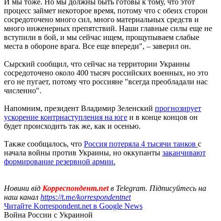
И мы тоже. Но мы должны быть готовы к тому, что этот
процесс займет некоторое время, потому что с обеих сторон
сосредоточено много сил, много материальных средств и
много инженерных препятствий. Наши главные силы еще не
вступили в бой, и мы сейчас ищем, прощупываем слабые
места в обороне врага. Все еще впереди", – заверил он.
Сырский сообщил, что сейчас на территории Украины
сосредоточено около 400 тысяч российских военных, но это
его не пугает, потому что россияне "всегда преобладали нас
численно".
Напомним, президент Владимир Зеленский
прогнозирует
ускорение контрнаступления на юге
и в конце концов он
будет происходить так же, как и осенью.
Также сообщалось, что
Россия потеряла 4 тысячи танков
с
начала войны против Украины, но оккупанты
заканчивают
формирование резервной армии.
Новини від
Корреспондент.net
в Telegram. Підписуйтесь на
наш канал
https://t.me/korrespondentnet
Читайте Korrespondent.net в Google News
Война России с Украиной