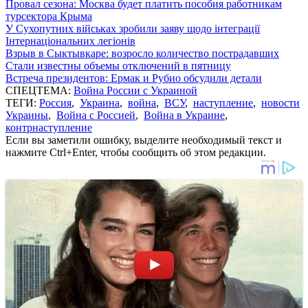
Провал сезона: Москва будет платить пособия работникам
турсектора Крыма
У Сухопутних військах зробили заяву щодо інтеграції
Інтернаціональних легіонів
Взрыв в Сыктывкаре: возросло количество пострадавших
Стали известны объемы отключений в пятницу
Встреча президентов: Ермак и Рубио обсудили детали
СПЕЦТЕМА:
Война России с Украиной
ТЕГИ:
Россия
,
Украина
,
война
,
ВСУ
,
наступление
,
новости
Украины
,
Война с Россией
,
Война в Украине
,
контрнаступление
Если вы заметили ошибку, выделите необходимый текст и
нажмите Ctrl+Enter, чтобы сообщить об этом редакции.