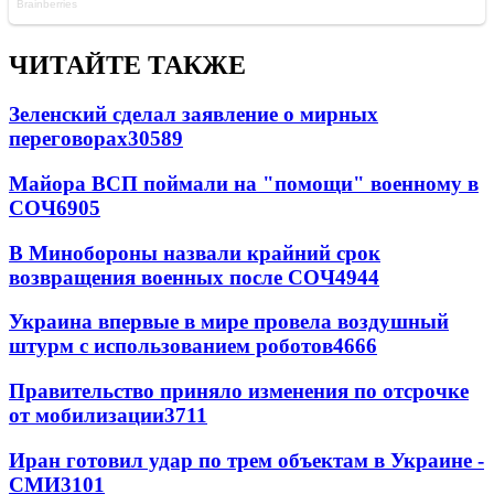
ЧИТАЙТЕ ТАКЖЕ
Зеленский сделал заявление о мирных
переговорах
30589
Майора ВСП поймали на "помощи" военному в
СОЧ
6905
В Минобороны назвали крайний срок
возвращения военных после СОЧ
4944
Украина впервые в мире провела воздушный
штурм с использованием роботов
4666
Правительство приняло изменения по отсрочке
от мобилизации
3711
Иран готовил удар по трем объектам в Украине -
СМИ
3101