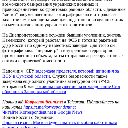
возможного базирования украинских военных и
правоохранителей во фронтовых районах области. Сделанные
"метки" злоумышленница фотографировала и отправляла
захватчикам с координатами для подготовки воздушных атак
на места дислокации украинских защитников.
На Днепропетровщине осужден бывший уголовник, житель
Каменского, который работал на ФСБ и готовил ракетный
удар России по одному из местных заводов. Для этого он
фотографировал "периметр" и внутреннюю территорию
промышленного объекта, затем отправлял агрессору готовые
снимки с привязкой к местности.
Напомним, СБУ
задержала предателя, который шпионил за
ВСУ в Сумской области
. Служба безопасности также
задержала еще одного участника агентурной сети ФСБ,
которая на 9 мая
готовила покушение на командование Сил
обороны в Запорожской области
.
Новини від
Корреспондент.net
в Telegram. Підписуйтесь на
наш канал
https://t.me/korrespondentnet
Читайте Korrespondent.net в Google News
Война России с Украиной
Провал сезона: Москва будет платить пособия работникам
турсектора Крыма