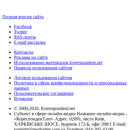
Полная версия сайта
Facebook
Twitter
RSS-ленты
E-mail рассылка
Контакты
Реклама на сайте
Использование материалов korrespondent.net
Правила пользования сайтом
Договор пользования сайтом
Политика в сфере конфиденциальности и персональных
данных
Пользовательское соглашение
Редакция
© 2000-2026, Korrespondent.net
Субъект в сфере онлайн-медиа Название онлайн-медиа -
«КореспонденТ.net» Адрес: 02091, місто Київ,
ХАРКІВСЬКЕ ШОСЕ, будинок 172-Б, офіс 208/1 E-mail:
sunlight@mediadim.com.ua
Телефон: 044-205-43-00