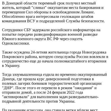
В Донецкой области тюремный срок получил местный
житель, который "сливал" оккупантам места базирования и
перемещения Сил обороны в освобожденном Лимане.
Обособленно врага интересовали геолокации штабов
командования ВСУ и подразделений Службы безопасности.
Сотрудники СБУ задержали российского информатора на
попытке передачи развединформации военной разведке
Южного военного округа ВС РФ через соцсеть
Одноклассники.
Также осуждена 24-летняя жительница города Новогродовка
Покровского района, которую спецслужбы России вовлекли в
сотрудничество еще до начала полномасштабного вторжения
в Украину.
Тогда злоумышленница ездила во временно оккупированный
Донецк, где прошла курс диверсионной подготовки в
полевых лагерях боевиков террористической организации
"ДНР". После этого ее перевели в режим "ожидания" и
отправили домой, а после 24 февраля 2022 года
"активировали" для выполнения задач разведывательно-
подрывной деятельности против Украины.
По указаниям агрессора, она ставила метки вблизи мест