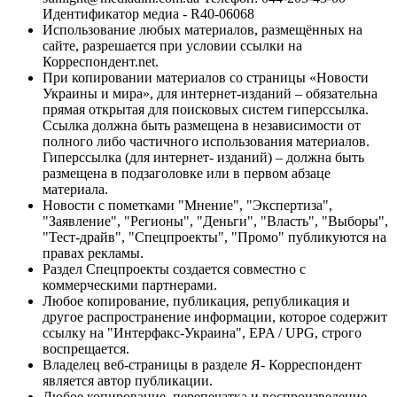
Идентификатор медиа - R40-06068
Использование любых материалов, размещённых на
сайте, разрешается при условии ссылки на
Корреспондент.net.
При копировании материалов со страницы «Новости
Украины и мира», для интернет-изданий – обязательна
прямая открытая для поисковых систем гиперссылка.
Ссылка должна быть размещена в независимости от
полного либо частичного использования материалов.
Гиперссылка (для интернет- изданий) – должна быть
размещена в подзаголовке или в первом абзаце
материала.
Новости с пометками "Мнение", "Экспертиза",
"Заявление", "Регионы", "Деньги", "Власть", "Выборы",
"Тест-драйв", "Спецпроекты", "Промо" публикуются на
правах рекламы.
Раздел Спецпроекты создается совместно с
коммерческими партнерами.
Любое копирование, публикация, републикация и
другое распространение информации, которое содержит
ссылку на "Интерфакс-Украина", EPA / UPG, строго
воспрещается.
Владелец веб-страницы в разделе Я- Корреспондент
является автор публикации.
Любое копирование, перепечатка и воспроизведение