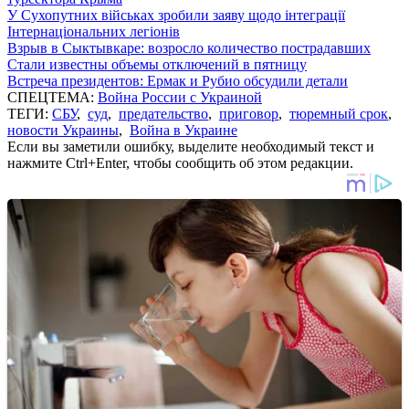
У Сухопутних військах зробили заяву щодо інтеграції
Інтернаціональних легіонів
Взрыв в Сыктывкаре: возросло количество пострадавших
Стали известны объемы отключений в пятницу
Встреча президентов: Ермак и Рубио обсудили детали
СПЕЦТЕМА:
Война России с Украиной
ТЕГИ:
СБУ
,
суд
,
предательство
,
приговор
,
тюремный срок
,
новости Украины
,
Война в Украине
Если вы заметили ошибку, выделите необходимый текст и
нажмите Ctrl+Enter, чтобы сообщить об этом редакции.