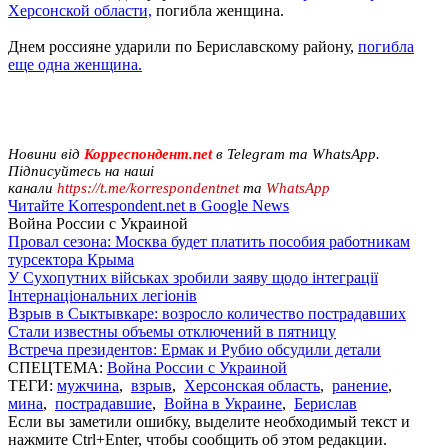
Херсонской области,
погибла женщина.
Днем россияне ударили по Бериславскому району,
погибла
еще одна женщина.
Новини від
Корреспондент.net
в Telegram та WhatsApp.
Підписуйтесь на наші
канали
https://t.me/korrespondentnet
та
WhatsApp
Читайте Korrespondent.net в Google News
Война России с Украиной
Провал сезона: Москва будет платить пособия работникам
турсектора Крыма
У Сухопутних військах зробили заяву щодо інтеграції
Інтернаціональних легіонів
Взрыв в Сыктывкаре: возросло количество пострадавших
Стали известны объемы отключений в пятницу
Встреча президентов: Ермак и Рубио обсудили детали
СПЕЦТЕМА:
Война России с Украиной
ТЕГИ:
мужчина
,
взрыв
,
Херсонская область
,
ранение
,
мина
,
пострадавшие
,
Война в Украине
,
Берислав
Если вы заметили ошибку, выделите необходимый текст и
нажмите Ctrl+Enter, чтобы сообщить об этом редакции.