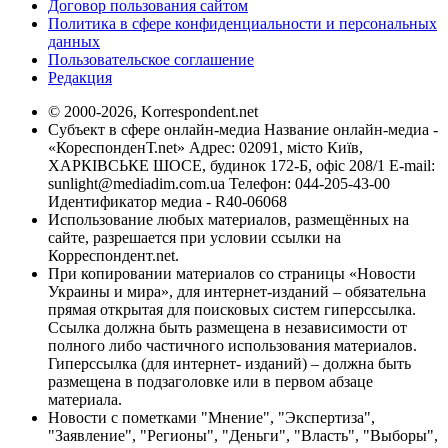
Договор пользования сайтом
Политика в сфере конфиденциальности и персональных
данных
Пользовательское соглашение
Редакция
© 2000-2026, Korrespondent.net
Субъект в сфере онлайн-медиа Название онлайн-медиа -
«КореспонденТ.net» Адрес: 02091, місто Київ,
ХАРКІВСЬКЕ ШОСЕ, будинок 172-Б, офіс 208/1 E-mail:
sunlight@mediadim.com.ua
Телефон: 044-205-43-00
Идентификатор медиа - R40-06068
Использование любых материалов, размещённых на
сайте, разрешается при условии ссылки на
Корреспондент.net.
При копировании материалов со страницы «Новости
Украины и мира», для интернет-изданий – обязательна
прямая открытая для поисковых систем гиперссылка.
Ссылка должна быть размещена в независимости от
полного либо частичного использования материалов.
Гиперссылка (для интернет- изданий) – должна быть
размещена в подзаголовке или в первом абзаце
материала.
Новости с пометками "Мнение", "Экспертиза",
"Заявление", "Регионы", "Деньги", "Власть", "Выборы",