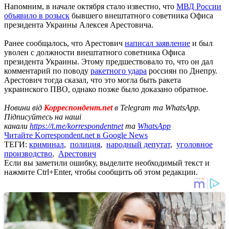
Напомним, в начале октября стало известно, что
МВД России
объявило в розыск
бывшего внештатного советника Офиса
президента Украины Алексея Арестовича.
Ранее сообщалось, что Арестович
написал заявление
и был
уволен с должности внештатного советника Офиса
президента Украины. Этому предшествовало то, что он дал
комментарий по поводу
ракетного удара
россиян по Днепру.
Арестович тогда сказал, что это могла быть ракета
украинского ПВО, однако позже было доказано обратное.
Новини від
Корреспондент.net
в Telegram та WhatsApp.
Підписуйтесь на наші
канали
https://t.me/korrespondentnet
та
WhatsApp
Читайте Korrespondent.net в Google News
ТЕГИ:
криминал
,
полиция
,
народный депутат
,
уголовное
производство
,
Арестович
Если вы заметили ошибку, выделите необходимый текст и
нажмите Ctrl+Enter, чтобы сообщить об этом редакции.