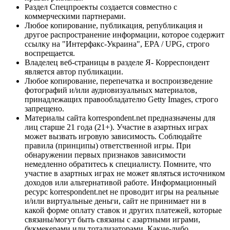
Раздел Спецпроекты создается совместно с
коммерческими партнерами.
Любое копирование, публикация, републикация и
другое распространение информации, которое содержит
ссылку на "Интерфакс-Украина", EPA / UPG, строго
воспрещается.
Владелец веб-страницы в разделе Я- Корреспондент
является автор публикации.
Любое копирование, перепечатка и воспроизведение
фотографий и/или аудиовизуальных материалов,
принадлежащих правообладателю Getty Images, строго
запрещено.
Материалы сайта korrespondent.net предназначены для
лиц старше 21 года (21+). Участие в азартных играх
может вызвать игровую зависимость. Соблюдайте
правила (принципы) ответственной игры. При
обнаружении первых признаков зависимости
немедленно обратитесь к специалисту. Помните, что
участие в азартных играх не может являться источником
доходов или альтернативой работе. Информационный
ресурс korrespondent.net не проводит игры на реальные
и/или виртуальные деньги, сайт не принимает ни в
какой форме оплату ставок и других платежей, которые
связаны/могут быть связаны с азартными играми,
букмекерами или тотализаторами. Какие-либо