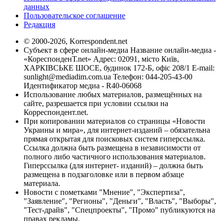
данных
Пользовательское соглашение
Редакция
© 2000-2026, Korrespondent.net
Субъект в сфере онлайн-медиа Название онлайн-медиа -
«КореспонденТ.net» Адрес: 02091, місто Київ,
ХАРКІВСЬКЕ ШОСЕ, будинок 172-Б, офіс 208/1 E-mail:
sunlight@mediadim.com.ua
Телефон: 044-205-43-00
Идентификатор медиа - R40-06068
Использование любых материалов, размещённых на
сайте, разрешается при условии ссылки на
Корреспондент.net.
При копировании материалов со страницы «Новости
Украины и мира», для интернет-изданий – обязательна
прямая открытая для поисковых систем гиперссылка.
Ссылка должна быть размещена в независимости от
полного либо частичного использования материалов.
Гиперссылка (для интернет- изданий) – должна быть
размещена в подзаголовке или в первом абзаце
материала.
Новости с пометками "Мнение", "Экспертиза",
"Заявление", "Регионы", "Деньги", "Власть", "Выборы",
"Тест-драйв", "Спецпроекты", "Промо" публикуются на
правах рекламы.