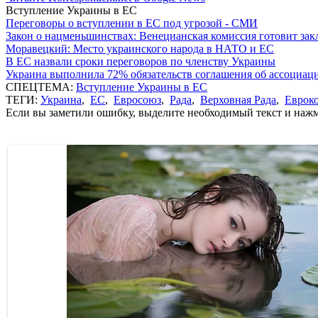
Вступление Украины в ЕС
Переговоры о вступлении в ЕС под угрозой - СМИ
Закон о нацменьшинствах: Венецианская комиссия готовит за
Моравецкий: Место украинского народа в НАТО и ЕС
В ЕС назвали сроки переговоров по членству Украины
Украина выполнила 72% обязательств соглашения об ассоциац
СПЕЦТЕМА:
Вступление Украины в ЕС
ТЕГИ:
Украина
,
ЕС
,
Евросоюз
,
Рада
,
Верховная Рада
,
Еврок
Если вы заметили ошибку, выделите необходимый текст и нажми