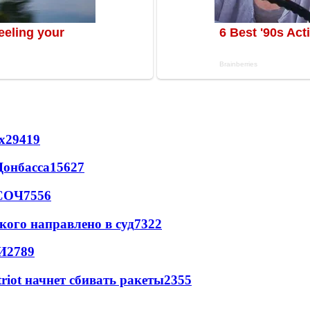
х
29419
Донбасса
15627
 СОЧ
7556
кого направлено в суд
7322
И
2789
triot начнет сбивать ракеты
2355