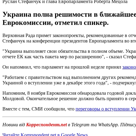
Руслан Стефанчук и глава Европарламента Роберта Мецола
Украина полна решимости в ближайшее 
Еврокомиссии, отметил спикер.
Верховная Рада примет законопроекты, рекомендованные в отч
Стефанчук на конференции президентов Европарламента во вто
"Украина выполняет свои обязательства в полном объеме. Укр
отчете ЕК как часть пакета мер по расширению", - сказал Стеф
Он напомнил, что парламент на прошлой неделе принял
закон
"Работаем с правительством над выполнением других рекоменд
Украиной о вступлении уже в декабре этого года", - подчеркну
Напомним, 8 ноября Еврокомиссия обнародовала годовой докл
Молдовой. Окончательное решение должно быть принято в сер
Вместе с тем, СМИ сообщили, что
переговоры о вступлении У
Новини від
Корреспондент.net
в Telegram та WhatsApp. Підпис
Читайте Korrespondent.net в Google News