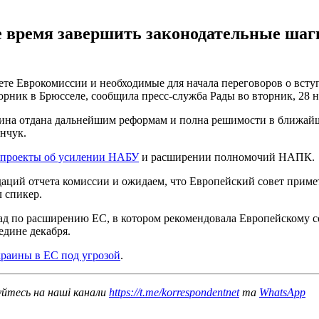
время завершить законодательные шаги
ете Еврокомиссии и необходимые для начала переговоров о всту
рник в Брюсселе, сообщила пресс-служба Рады во вторник, 28 н
аина отдана дальнейшим реформам и полна решимости в ближайш
анчук.
опроекты об усилении НАБУ
и расширении полномочий НАПК.
аций отчета комиссии и ожидаем, что Европейский совет приме
л спикер.
ад по расширению ЕС, в котором рекомендовала Европейскому 
едине декабря.
краины в ЕС под угрозой
.
уйтесь на наші канали
https://t.me/korrespondentnet
та
WhatsApp