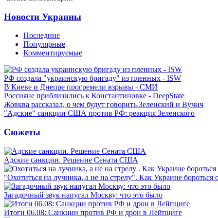
Новости Украины
Последние
Популярные
Комментируемые
РФ создала "украинскую бригаду" из пленных - ISW
В Киеве и Днепре прогремели взрывы - СМИ
Россияне приблизились к Константиновке - DeepState
Жовква рассказал, о чем будут говорить Зеленский и Вучич
"Адские" санкции США против РФ: реакция Зеленского
Сюжеты
Адские санкции. Решение Сената США
"Охотиться на лучника, а не на стрелу". Как Украине бороться 
Загадочный звук напугал Москву: что это было
Итоги 06.08: Санкции против РФ и дрон в Лейпциге