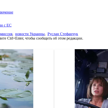
ключение
ии с ЕС
омиссия
,
новости Украины
,
Руслан Стефанчук
те Ctrl+Enter, чтобы сообщить об этом редакции.