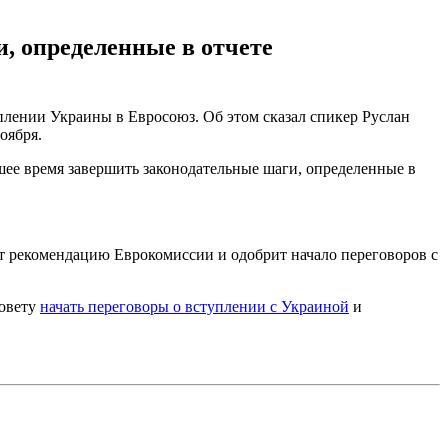
, определенные в отчете
плении Украины в Евросоюз. Об этом сказал спикер Руслан
оября.
ее время завершить законодательные шаги, определенные в
т рекомендацию Еврокомиссии и одобрит начало переговоров с
совету
начать переговоры о вступлении с Украиной
и