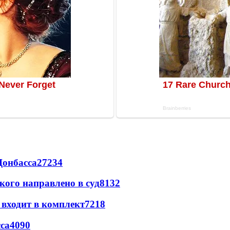
Донбасса
27234
кого направлено в суд
8132
 входит в комплект
7218
са
4090