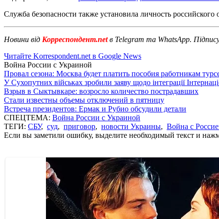
Служба безопасности также установила личность российского 
Новини від
Корреспондент.net
в Telegram та WhatsApp. Підпис
Читайте Korrespondent.net в Google News
Война России с Украиной
Провал сезона: Москва будет платить пособия работникам тур
У Сухопутних військах зробили заяву щодо інтеграції Інтернац
Взрыв в Сыктывкаре: возросло количество пострадавших
Стали известны объемы отключений в пятницу
Встреча президентов: Ермак и Рубио обсудили детали
СПЕЦТЕМА:
Война России с Украиной
ТЕГИ:
СБУ
,
суд
,
приговор
,
новости Украины
,
Война с Росси
Если вы заметили ошибку, выделите необходимый текст и нажми