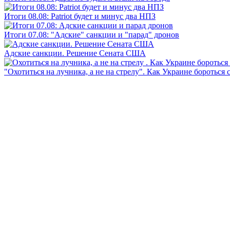
Итоги 08.08: Patriot будет и минус два НПЗ
Итоги 07.08: "Адские" санкции и "парад" дронов
Адские санкции. Решение Сената США
"Охотиться на лучника, а не на стрелу". Как Украине бороться 