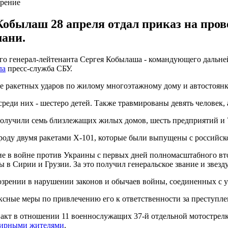
зрение
Кобылаш 28 апреля отдал приказ на пров
мани.
ого генерал-лейтенанта Сергея Кобылаша - командующего дальн
ла
пресс-служба СБУ.
е ракетных ударов по жилому многоэтажному дому и автостоянке
среди них - шестеро детей. Также травмированы девять человек, 
олучили семь близлежащих жилых домов, шесть предприятий и 
ороду двумя ракетами Х-101, которые были выпущены с россий
ие в войне против Украины с первых дней полномасштабного вт
в Сирии и Грузии. За это получил генеральское звание и звезду
зрении в нарушении законов и обычаев войны, соединенных с
ксные меры по привлечению его к ответственности за преступл
 акт в отношении 11 военнослужащих 37-й отдельной мотострел
 мирными жителями
.