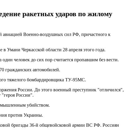
едение ракетных ударов по жилому
ей авиацией Военно-воздушных сил РФ, причастного к
 в Умани Черкасской области 28 апреля этого года.
а один человек до сих пор считается пропавшим без вести.
70 гражданских автомобилей.
ского тяжелого бомбардировщика ТУ-95МС.
оржения России. До этого военный преступник "отличился",
 "героя России".
 умышленным убийством.
ения против Украины.
ковой бригады 36-й общевойсковой армии ВС РФ. Россиян