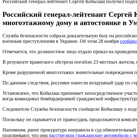
Российский генерал-лейтенант Сергей Кобылаш получил подо
Российский генерал-лейтенант Сергей 
многоэтажному дому и автостоянке в У
Служба безопасности собрала доказательную базу на российск
военным преступлениям в Украине. Об этом 28 ноября
сообщи
Отмечается, что должностное лицо отдало приказ на проведени
В результате вражеского обстрела погибли 23 местных жителя, 
Кроме разрушенной многоэтажки значительные повреждения п
По данным следствия, россияне нанесли воздушный удар по г
Установлено, что Кобылаш принимает непосредственное участ
когда командовал бомбардировкой гражданской инфраструктуры 
Следователи Службы безопасности сообщили Кобылашу о подо
Поскольку он скрывается от правосудия, продолжаются компле
Напомним, ранее прокуратура направила в суд обвинительный
подозревают, что они
расстреляли гражданские автомобили с