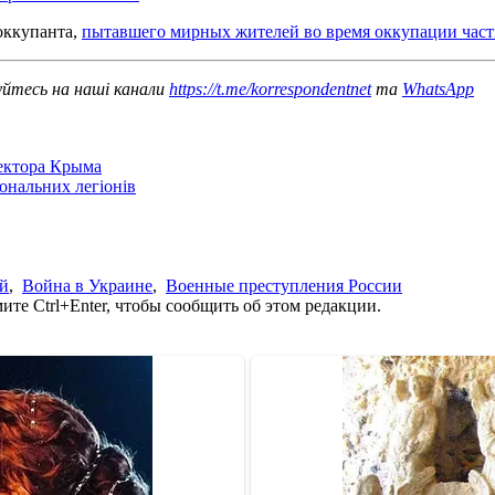
оккупанта,
пытавшего мирных жителей во время оккупации час
уйтесь на наші канали
https://t.me/korrespondentnet
та
WhatsApp
сектора Крыма
іональних легіонів
ей
,
Война в Украине
,
Военные преступления России
те Ctrl+Enter, чтобы сообщить об этом редакции.