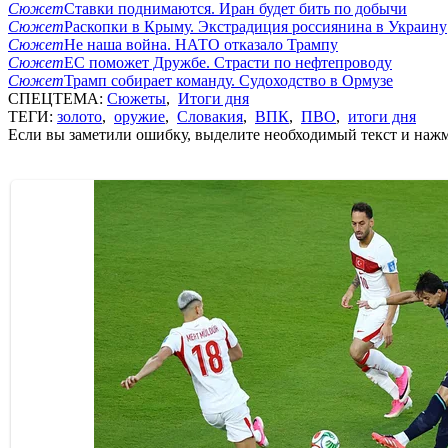
Сюжет
Ставки поднимаются. Иран будет бить по добычи
Сюжет
Раскопки в Крыму. Экстрадиция россиянина в Украину
Сюжет
Не наша война. НАТО отказало Трампу
Сюжет
ЕС поможет Дружбе. Страсти по нефтепроводу
Сюжет
Трамп собирает команду. Судоходство в Ормузе
СПЕЦТЕМА:
Сюжеты
,
Итоги дня
ТЕГИ:
золото
,
оружие
,
Словакия
,
ВПК
,
ПВО
,
итоги дня
Если вы заметили ошибку, выделите необходимый текст и нажми