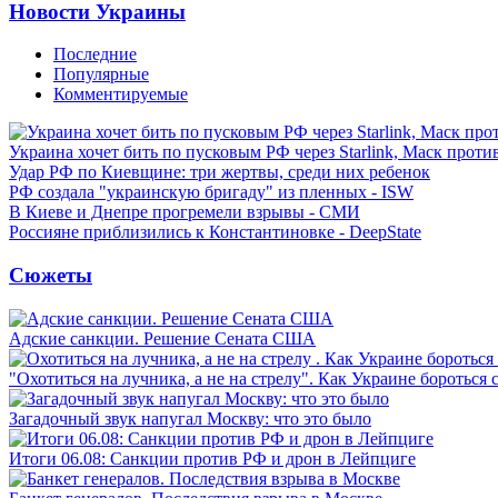
Новости Украины
Последние
Популярные
Комментируемые
Украина хочет бить по пусковым РФ через Starlink, Маск прот
Удар РФ по Киевщине: три жертвы, среди них ребенок
РФ создала "украинскую бригаду" из пленных - ISW
В Киеве и Днепре прогремели взрывы - СМИ
Россияне приблизились к Константиновке - DeepState
Сюжеты
Адские санкции. Решение Сената США
"Охотиться на лучника, а не на стрелу". Как Украине бороться 
Загадочный звук напугал Москву: что это было
Итоги 06.08: Санкции против РФ и дрон в Лейпциге