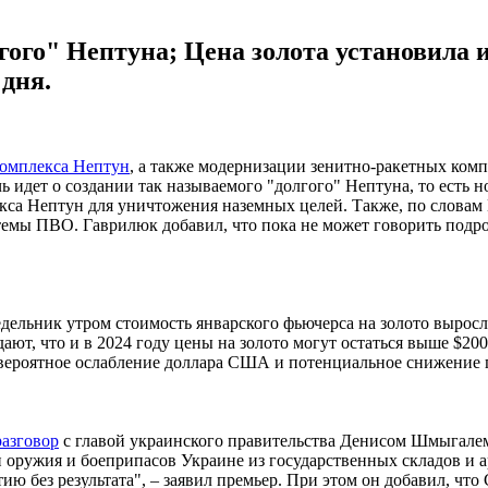
ого" Нептуна; Цена золота установила и
дня.
комплекса Нептун
, а также модернизации зенитно-ракетных комп
чь идет о создании так называемого "долгого" Нептуна, то ест
екса Нептун для уничтожения наземных целей. Также, по словам
мы ПВО. Гаврилюк добавил, что пока не может говорить подробн
едельник утром стоимость январского фьючерса на золото выросл
ают, что и в 2024 году цены на золото могут остаться выше $2
, вероятное ослабление доллара США и потенциальное снижение 
азговор
с главой украинского правительства Денисом Шмыгалем
и оружия и боеприпасов Украине из государственных складов и 
ю без результата", – заявил премьер. При этом он добавил, что 