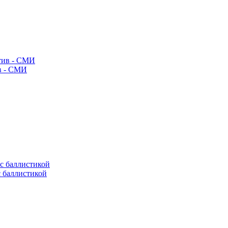
ив - СМИ
с баллистикой