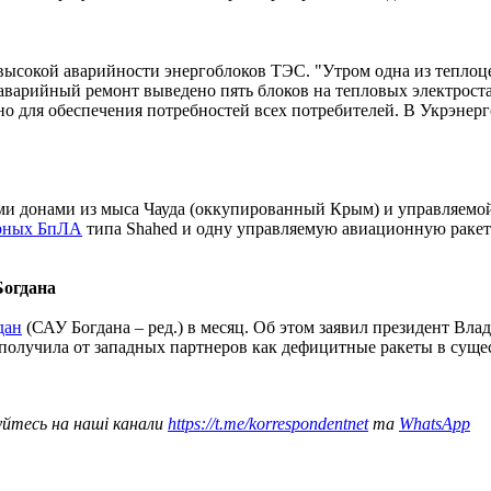
 высокой аварийности энергоблоков ТЭС. "Утром одна из тепло
аварийный ремонт выведено пять блоков на тепловых электроста
о для обеспечения потребностей всех потребителей. В Укрэнерг
ми донами из мыса Чауда (оккупированный Крым) и управляемой
рных БпЛА
типа Shahed и одну управляемую авиационную ракету
Богдана
дан
(САУ Богдана – ред.) в месяц. Об этом заявил президент Вла
ина получила от западных партнеров как дефицитные ракеты в су
уйтесь на наші канали
https://t.me/korrespondentnet
та
WhatsApp