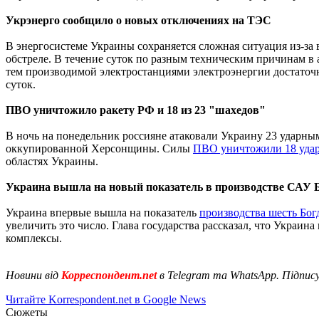
Укрэнерго сообщило о новых отключениях на ТЭС
В энергосистеме Украины сохраняется сложная ситуация из-за
обстреле. В течение суток по разным техническим причинам в 
тем производимой электростанциями электроэнергии достаточн
суток.
ПВО уничтожило ракету РФ и 18 из 23 "шахедов"
В ночь на понедельник россияне атаковали Украину 23 ударны
оккупированной Херсонщины. Силы
ПВО уничтожили 18 уда
областях Украины.
Украина вышла на новый показатель в производстве САУ 
Украина впервые вышла на показатель
производства шесть Бог
увеличить это число. Глава государства рассказал, что Укра
комплексы.
Новини від
Корреспондент.net
в Telegram та WhatsApp. Підпис
Читайте Korrespondent.net в Google News
Сюжеты