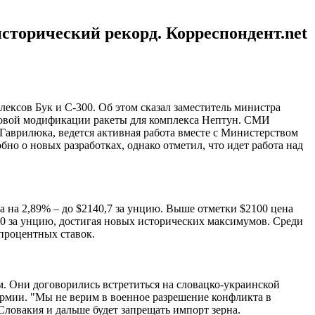
сторический рекорд. Корреспондент.net
лексов Бук и С-300. Об этом сказал заместитель министра
ь новой модификации ракеты для комплекса Нептун. СМИ
 Гаврилюка, ведется активная работа вместе с Министерством
о о новых разработках, однако отметил, что идет работа над
а на 2,89% – до $2140,7 за унцию. Выше отметки $2100 цена
000 за унцию, достигая новых исторических максимумов. Среди
процентных ставок.
. Они договорились встретиться на словацко-украинской
армии. "Мы не верим в военное разрешение конфликта в
Словакия и дальше будет запрещать импорт зерна.