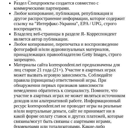
Раздел Спецпроекты создается совместно с
коммерческими партнерами.
Любое копирование, публикация, републикация и
другое распространение информации, которое содержит
ссылку на "Интерфакс-Украина", EPA / UPG, строго
воспрещается.
Владелец веб-страницы в разделе Я- Корреспондент
является автор публикации.
Любое копирование, перепечатка и воспроизведение
фотографий и/или аудиовизуальных материалов,
принадлежащих правообладателю Getty Images, строго
запрещено.
Материалы сайта korrespondent.net предназначены для
лиц старше 21 года (21+). Участие в азартных играх
может вызвать игровую зависимость. Соблюдайте
правила (принципы) ответственной игры. При
обнаружении первых признаков зависимости
немедленно обратитесь к специалисту. Помните, что
участие в азартных играх не может являться источником
доходов или альтернативой работе. Информационный
ресурс korrespondent.net не проводит игры на реальные
и/или виртуальные деньги, сайт не принимает ни в
какой форме оплату ставок и других платежей, которые
связаны/могут быть связаны с азартными играми,
букмекерами или тотализаторами. Какие-либо