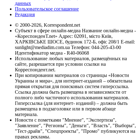
данных
Пользовательское соглашение
Редакция
© 2000-2026, Korrespondent.net
Субъект в сфере онлайн-медиа Название онлайн-медиа -
«КореспонденТ.net» Адрес: 02091, місто Київ,
ХАРКІВСЬКЕ ШОСЕ, будинок 172-Б, офіс 208/1 E-mail:
sunlight@mediadim.com.ua
Телефон: 044-205-43-00
Идентификатор медиа - R40-06068
Использование любых материалов, размещённых на
сайте, разрешается при условии ссылки на
Корреспондент.net.
При копировании материалов со страницы «Новости
Украины и мира», для интернет-изданий – обязательна
прямая открытая для поисковых систем гиперссылка.
Ссылка должна быть размещена в независимости от
полного либо частичного использования материалов.
Гиперссылка (для интернет- изданий) – должна быть
размещена в подзаголовке или в первом абзаце
материала.
Новости с пометками "Мнение", "Экспертиза",
"Заявление", "Регионы", "Деньги", "Власть", "Выборы",
"Тест-драйв", "Спецпроекты", "Промо" публикуются на
правах рекламы.