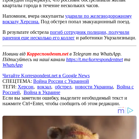
кварталы города в течение нескольких часов.
Напомним, вчера оккупанты
ударили по железнодорожному
вокзалу Херсона.
Под обстрел попал эвакуационный поезд.
В результате обстрела
погиб сотрудник полиции, получили
ранения еще несколько его коллег
и работники Укрзализныци.
Новини від
Корреспондент.net
в Telegram та WhatsApp.
Підписуйтесь на наші канали
https://t.me/korrespondentnet
та
WhatsApp
Читайте Korrespondent.net в Google News
СПЕЦТЕМА:
Война России с Украиной
ТЕГИ:
Херсон
,
вокзал
,
обстрел
,
новости Украины
,
Война с
Россией
,
Война в Украине
Если вы заметили ошибку, выделите необходимый текст и
нажмите Ctrl+Enter, чтобы сообщить об этом редакции.