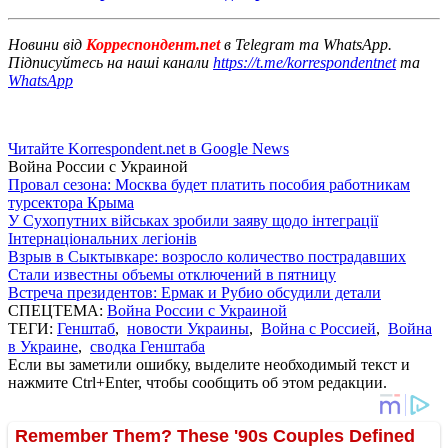
Новини від
Корреспондент.net
в Telegram та WhatsApp.
Підписуйтесь на наші канали
https://t.me/korrespondentnet
та
WhatsApp
Читайте Korrespondent.net в Google News
Война России с Украиной
Провал сезона: Москва будет платить пособия работникам
турсектора Крыма
У Сухопутних військах зробили заяву щодо інтеграції
Інтернаціональних легіонів
Взрыв в Сыктывкаре: возросло количество пострадавших
Стали известны объемы отключений в пятницу
Встреча президентов: Ермак и Рубио обсудили детали
СПЕЦТЕМА:
Война России с Украиной
ТЕГИ:
Генштаб
,
новости Украины
,
Война с Россией
,
Война
в Украине
,
сводка Генштаба
Если вы заметили ошибку, выделите необходимый текст и
нажмите Ctrl+Enter, чтобы сообщить об этом редакции.