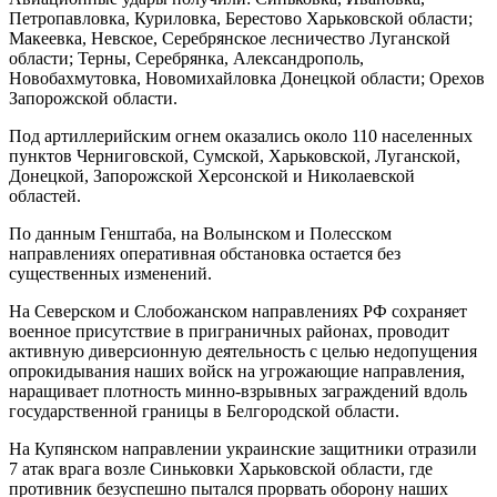
Петропавловка, Куриловка, Берестово Харьковской области;
Макеевка, Невское, Серебрянское лесничество Луганской
области; Терны, Серебрянка, Александрополь,
Новобахмутовка, Новомихайловка Донецкой области; Орехов
Запорожской области.
Под артиллерийским огнем оказались около 110 населенных
пунктов Черниговской, Сумской, Харьковской, Луганской,
Донецкой, Запорожской Херсонской и Николаевской
областей.
По данным Генштаба, на Волынском и Полесском
направлениях оперативная обстановка остается без
существенных изменений.
На Северском и Слобожанском направлениях РФ сохраняет
военное присутствие в приграничных районах, проводит
активную диверсионную деятельность с целью недопущения
опрокидывания наших войск на угрожающие направления,
наращивает плотность минно-взрывных заграждений вдоль
государственной границы в Белгородской области.
На Купянском направлении украинские защитники отразили
7 атак врага возле Синьковки Харьковской области, где
противник безуспешно пытался прорвать оборону наших