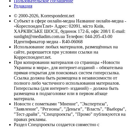
Пользовательское соглашение
Редакция
© 2000-2026, Korrespondent.net
Субъект в сфере онлайн-медиа Название онлайн-медиа -
«КореспонденТ.net» Адрес: 02091, місто Київ,
ХАРКІВСЬКЕ ШОСЕ, будинок 172-Б, офіс 208/1 E-mail:
sunlight@mediadim.com.ua
Телефон: 044-205-43-00
Идентификатор медиа - R40-06068
Использование любых материалов, размещённых на
сайте, разрешается при условии ссылки на
Корреспондент.net.
При копировании материалов со страницы «Новости
Украины и мира», для интернет-изданий – обязательна
прямая открытая для поисковых систем гиперссылка.
Ссылка должна быть размещена в независимости от
полного либо частичного использования материалов.
Гиперссылка (для интернет- изданий) – должна быть
размещена в подзаголовке или в первом абзаце
материала.
Новости с пометками "Мнение", "Экспертиза",
"Заявление", "Регионы", "Деньги", "Власть", "Выборы",
"Тест-драйв", "Спецпроекты", "Промо" публикуются на
правах рекламы.
Раздел Спецпроекты создается совместно с