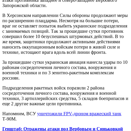
атаки противника западнее и северо-западнее Вербового
Запорожской области.
В Херсонском направлении Силы обороны продолжают меры
по расширению плацдарма. Несмотря на большие потери,
враг не оставляет попыток выбить украинские подразделения
с занимаемых позиций. Так за прошедшие сутки противник
совершил более 10 безуспешных штурмовых действий. В то
же время, защитники продолжают активными действиями
наносить оккупационным войскам потери в живой силе и
технике, истощают врага вдоль всей линии фронта.
За прошедшие сутки украинская авиация нанесла удары по 10
районам сосредоточения личного состава, вооружения и
военной техники и по 3 зенитно-ракетным комплексам
россиян.
Подразделения ракетных войск поразили 2 района
сосредоточения личного состава, вооружения и военной
техники, 3 артиллерийских средства, 5 складов боеприпасов и
еще 2 другие важные цели противника.
Напомним, ВСУ
уничтожили FPV-дроном вражеский танк
Т-90М.
Генштаб: Отражены атаки под Вербовым и Синьковкой