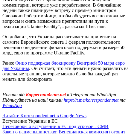
комментарии, которые уже прорабатываем. В ближайшие
недели также планируем встречу с премьер-министром
Словакии Робертом Фицо, чтобы обсудить все неотложные
вопросы и снять возможные препятствия на пути к
реализации Ukraine Facility", - рассказал Шмыгаль.
Он добавил, что Украина рассчитывает на принятие на
саммите Европейского совета 1 февраля положительного
решения о выделении финансовой поддержки в размере 50
млрд евро по программе Ukraine Facility.
Ранее
Фицо поддержал блокировку Венгрией 50 млрд евро
для Украины
. Он считает, что эти деньги нужно разделить на
отдельные транши, которые можно было бы каждый раз
менять или блокировать.
Новини від
Корреспондент.net
в Telegram та WhatsApp.
Підписуйтесь на наші канали
https://t.me/korrespondentnet
та
WhatsApp
Читайте Korrespondent.net в Google News
Вступление Украины в ЕС
Переговоры о вступлении в ЕС под угрозой - СМИ
Закон о нацменьшинствах: Венецианская комиссия готовит