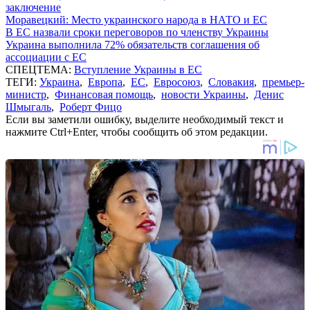
заключение
Моравецкий: Место украинского народа в НАТО и ЕС
В ЕС назвали сроки переговоров по членству Украины
Украина выполнила 72% обязательств соглашения об
ассоциации с ЕС
СПЕЦТЕМА:
Вступление Украины в ЕС
ТЕГИ:
Украина
,
Европа
,
ЕС
,
Евросоюз
,
Словакия
,
премьер-
министр
,
Финансовая помощь
,
новости Украины
,
Денис
Шмыгаль
,
Роберт Фицо
Если вы заметили ошибку, выделите необходимый текст и
нажмите Ctrl+Enter, чтобы сообщить об этом редакции.