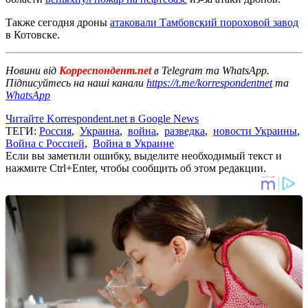
Также сегодня дроны
атаковали Тамбовский пороховой завод
в Котовске.
Новини від
Корреспондент.net
в Telegram та WhatsApp.
Підписуйтесь на наші канали
https://t.me/korrespondentnet
та
WhatsApp
Читайте Korrespondent.net в Google News
ТЕГИ:
Россия
,
Украина
,
война
,
разведка
,
новости Украины
,
Война с Россией
,
Война в Украине
Если вы заметили ошибку, выделите необходимый текст и
нажмите Ctrl+Enter, чтобы сообщить об этом редакции.