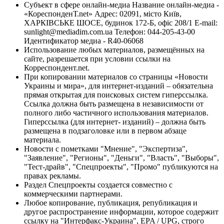
Субъект в сфере онлайн-медиа Название онлайн-медиа -
«КореспонденТ.net» Адрес: 02091, місто Київ,
ХАРКІВСЬКЕ ШОСЕ, будинок 172-Б, офіс 208/1 E-mail:
sunlight@mediadim.com.ua
Телефон: 044-205-43-00
Идентификатор медиа - R40-06068
Использование любых материалов, размещённых на
сайте, разрешается при условии ссылки на
Корреспондент.net.
При копировании материалов со страницы «Новости
Украины и мира», для интернет-изданий – обязательна
прямая открытая для поисковых систем гиперссылка.
Ссылка должна быть размещена в независимости от
полного либо частичного использования материалов.
Гиперссылка (для интернет- изданий) – должна быть
размещена в подзаголовке или в первом абзаце
материала.
Новости с пометками "Мнение", "Экспертиза",
"Заявление", "Регионы", "Деньги", "Власть", "Выборы",
"Тест-драйв", "Спецпроекты", "Промо" публикуются на
правах рекламы.
Раздел Спецпроекты создается совместно с
коммерческими партнерами.
Любое копирование, публикация, републикация и
другое распространение информации, которое содержит
ссылку на "Интерфакс-Украина", EPA / UPG, строго