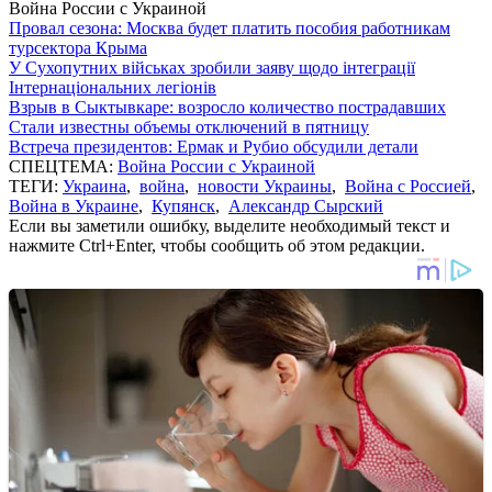
Война России с Украиной
Провал сезона: Москва будет платить пособия работникам
турсектора Крыма
У Сухопутних військах зробили заяву щодо інтеграції
Інтернаціональних легіонів
Взрыв в Сыктывкаре: возросло количество пострадавших
Стали известны объемы отключений в пятницу
Встреча президентов: Ермак и Рубио обсудили детали
СПЕЦТЕМА:
Война России с Украиной
ТЕГИ:
Украина
,
война
,
новости Украины
,
Война с Россией
,
Война в Украине
,
Купянск
,
Александр Сырский
Если вы заметили ошибку, выделите необходимый текст и
нажмите Ctrl+Enter, чтобы сообщить об этом редакции.