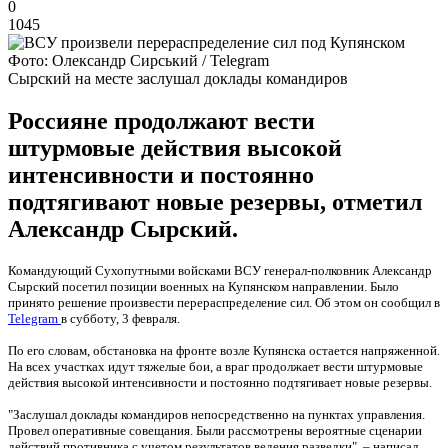
0
1045
Фото: Олександр Сирський / Telegram
Сырский на месте заслушал доклады командиров
Россияне продолжают вести
штурмовые действия высокой
интенсивности и постоянно
подтягивают новые резервы, отметил
Александр Сырский.
Командующий Сухопутными войсками ВСУ генерал-полковник Александр
Сырский посетил позиции военных на Купянском направлении. Было
принято решение произвести перераспределение сил. Об этом он сообщил в
Telegram
в субботу, 3 февраля.
По его словам, обстановка на фронте возле Купянска остается напряженной.
На всех участках идут тяжелые бои, а враг продолжает вести штурмовые
действия высокой интенсивности и постоянно подтягивает новые резервы.
"Заслушал доклады командиров непосредственно на пунктах управления.
Провел оперативные совещания. Были рассмотрены вероятные сценарии
действий противника с учетом результатов ведения разведки", – написал