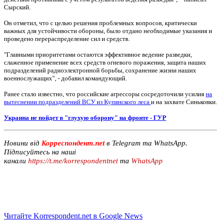
Сырский.
Он отметил, что с целью решения проблемных вопросов, критически
важных для устойчивости обороны, было отдано необходимые указания и
проведено перераспределение сил и средств.
"Главными приоритетами остаются эффективное ведение разведки,
слаженное применение всех средств огневого поражения, защита наших
подразделений радиоэлектронной борьбы, сохранение жизни наших
военнослужащих", - добавил командующий.
Ранее стало известно, что российские агрессоры сосредоточили усилия
на
вытеснении подразделений ВСУ из Купянского леса
и на захвате Синьковки.
Украина не пойдет в "глухую оборону" на фронте - ГУР
Новини від
Корреспондент.net
в Telegram та WhatsApp.
Підписуйтесь на наші
канали
https://t.me/korrespondentnet
та
WhatsApp
Читайте Korrespondent.net в Google News