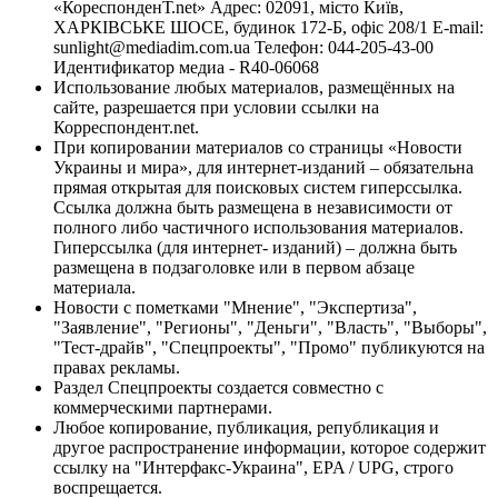
«КореспонденТ.net» Адрес: 02091, місто Київ,
ХАРКІВСЬКЕ ШОСЕ, будинок 172-Б, офіс 208/1 E-mail:
sunlight@mediadim.com.ua
Телефон: 044-205-43-00
Идентификатор медиа - R40-06068
Использование любых материалов, размещённых на
сайте, разрешается при условии ссылки на
Корреспондент.net.
При копировании материалов со страницы «Новости
Украины и мира», для интернет-изданий – обязательна
прямая открытая для поисковых систем гиперссылка.
Ссылка должна быть размещена в независимости от
полного либо частичного использования материалов.
Гиперссылка (для интернет- изданий) – должна быть
размещена в подзаголовке или в первом абзаце
материала.
Новости с пометками "Мнение", "Экспертиза",
"Заявление", "Регионы", "Деньги", "Власть", "Выборы",
"Тест-драйв", "Спецпроекты", "Промо" публикуются на
правах рекламы.
Раздел Спецпроекты создается совместно с
коммерческими партнерами.
Любое копирование, публикация, републикация и
другое распространение информации, которое содержит
ссылку на "Интерфакс-Украина", EPA / UPG, строго
воспрещается.