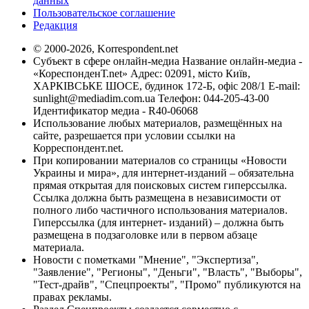
данных
Пользовательское соглашение
Редакция
© 2000-2026, Korrespondent.net
Субъект в сфере онлайн-медиа Название онлайн-медиа -
«КореспонденТ.net» Адрес: 02091, місто Київ,
ХАРКІВСЬКЕ ШОСЕ, будинок 172-Б, офіс 208/1 E-mail:
sunlight@mediadim.com.ua
Телефон: 044-205-43-00
Идентификатор медиа - R40-06068
Использование любых материалов, размещённых на
сайте, разрешается при условии ссылки на
Корреспондент.net.
При копировании материалов со страницы «Новости
Украины и мира», для интернет-изданий – обязательна
прямая открытая для поисковых систем гиперссылка.
Ссылка должна быть размещена в независимости от
полного либо частичного использования материалов.
Гиперссылка (для интернет- изданий) – должна быть
размещена в подзаголовке или в первом абзаце
материала.
Новости с пометками "Мнение", "Экспертиза",
"Заявление", "Регионы", "Деньги", "Власть", "Выборы",
"Тест-драйв", "Спецпроекты", "Промо" публикуются на
правах рекламы.