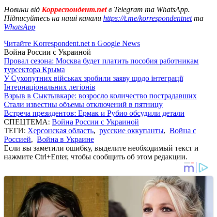
Новини від
Корреспондент.net
в Telegram та WhatsApp.
Підписуйтесь на наші канали
https://t.me/korrespondentnet
та
WhatsApp
Читайте Korrespondent.net в Google News
Война России с Украиной
Провал сезона: Москва будет платить пособия работникам
турсектора Крыма
У Сухопутних військах зробили заяву щодо інтеграції
Інтернаціональних легіонів
Взрыв в Сыктывкаре: возросло количество пострадавших
Стали известны объемы отключений в пятницу
Встреча президентов: Ермак и Рубио обсудили детали
СПЕЦТЕМА:
Война России с Украиной
ТЕГИ:
Херсонская область
,
русские оккупанты
,
Война с
Россией
,
Война в Украине
Если вы заметили ошибку, выделите необходимый текст и
нажмите Ctrl+Enter, чтобы сообщить об этом редакции.