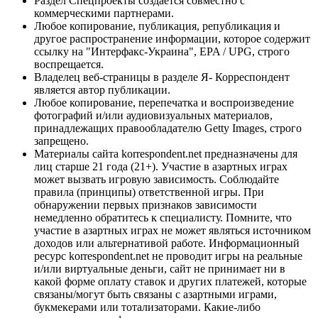
Раздел Спецпроекты создается совместно с
коммерческими партнерами.
Любое копирование, публикация, републикация и
другое распространение информации, которое содержит
ссылку на "Интерфакс-Украина", EPA / UPG, строго
воспрещается.
Владелец веб-страницы в разделе Я- Корреспондент
является автор публикации.
Любое копирование, перепечатка и воспроизведение
фотографий и/или аудиовизуальных материалов,
принадлежащих правообладателю Getty Images, строго
запрещено.
Материалы сайта korrespondent.net предназначены для
лиц старше 21 года (21+). Участие в азартных играх
может вызвать игровую зависимость. Соблюдайте
правила (принципы) ответственной игры. При
обнаружении первых признаков зависимости
немедленно обратитесь к специалисту. Помните, что
участие в азартных играх не может являться источником
доходов или альтернативой работе. Информационный
ресурс korrespondent.net не проводит игры на реальные
и/или виртуальные деньги, сайт не принимает ни в
какой форме оплату ставок и других платежей, которые
связаны/могут быть связаны с азартными играми,
букмекерами или тотализаторами. Какие-либо