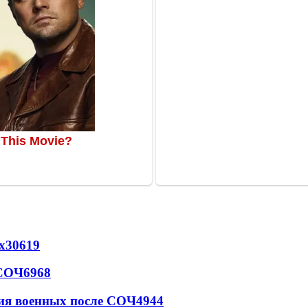
х
30619
 СОЧ
6968
ия военных после СОЧ
4944