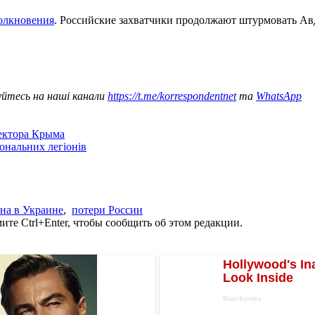
толкновения
. Российские захватчики продолжают штурмовать Ав
уйтесь на наші канали
https://t.me/korrespondentnet
та
WhatsApp
сектора Крыма
іональних легіонів
на в Украине
,
потери России
те Ctrl+Enter, чтобы сообщить об этом редакции.