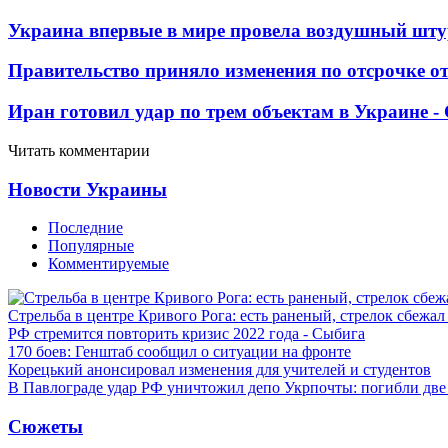
Украина впервые в мире провела воздушный шту
Правительство приняло изменения по отсрочке о
Иран готовил удар по трем объектам в Украине 
Читать комментарии
Новости Украины
Последние
Популярные
Комментируемые
Стрельба в центре Кривого Рога: есть раненый, стрелок сбежа
РФ стремится повторить кризис 2022 года - Сыбига
170 боев: Генштаб сообщил о ситуации на фронте
Корецький анонсировал изменения для учителей и студентов
В Павлограде удар РФ уничтожил депо Укрпочты: погибли дв
Сюжеты