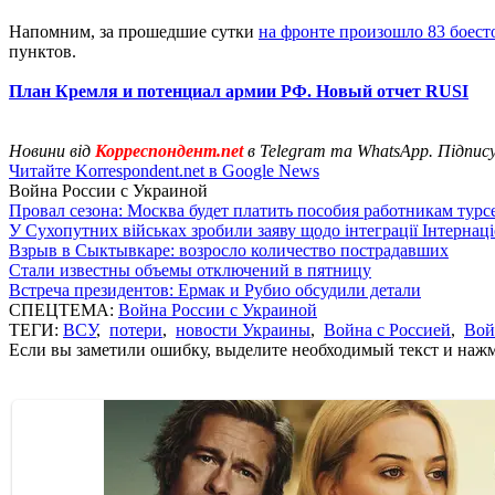
Напомним, за прошедшие сутки
на фронте произошло 83 боес
пунктов.
План Кремля и потенциал армии РФ. Новый отчет RUSI
Новини від
Корреспондент.net
в Telegram та WhatsApp. Підпис
Читайте Korrespondent.net в Google News
Война России с Украиной
Провал сезона: Москва будет платить пособия работникам тур
У Сухопутних військах зробили заяву щодо інтеграції Інтернац
Взрыв в Сыктывкаре: возросло количество пострадавших
Стали известны объемы отключений в пятницу
Встреча президентов: Ермак и Рубио обсудили детали
СПЕЦТЕМА:
Война России с Украиной
ТЕГИ:
ВСУ
,
потери
,
новости Украины
,
Война с Россией
,
Вой
Если вы заметили ошибку, выделите необходимый текст и нажми