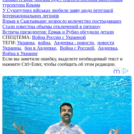
турсектора Крыма
У Сухопутних військах зробили заяву щодо інтеграції
Інтернаціональних легіонів
Взрыв в Сыктывкаре: возросло количество пострадавших
Стали известны объемы отключений в пятницу
Встреча президентов: Ермак и Рубио обсудили детали
СПЕЦТЕМА:
Война России с Украиной
ТЕГИ:
Украина
,
война
,
Авдеевка - новости
,
новости
Украины
,
бои в Авдеевке
,
Война с Россией
,
Авдеевка
,
Война в Украине
Если вы заметили ошибку, выделите необходимый текст и
нажмите Ctrl+Enter, чтобы сообщить об этом редакции.