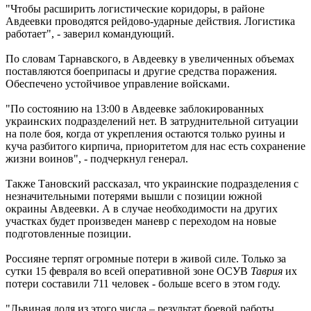
"Чтобы расширить логистические коридоры, в районе
Авдеевки проводятся рейдово-ударные действия. Логистика
работает", - заверил командующий.
По словам Тарнавского, в Авдеевку в увеличенных объемах
поставляются боеприпасы и другие средства поражения.
Обеспечено устойчивое управление войсками.
"По состоянию на 13:00 в Авдеевке заблокированных
украинских подразделений нет. В затруднительной ситуации
на поле боя, когда от укрепления остаются только руины и
куча разбитого кирпича, приоритетом для нас есть сохранение
жизни воинов", - подчеркнул генерал.
Также Тановский рассказал, что украинские подразделения с
незначительными потерями вышли с позиции южной
окраины Авдеевки. А в случае необходимости на других
участках будет произведен маневр с переходом на новые
подготовленные позиции.
Россияне терпят огромные потери в живой силе. Только за
сутки 15 февраля во всей оперативной зоне ОСУВ
Таврия
их
потери составили 711 человек - больше всего в этом году.
"Львиная доля из этого числа – результат боевой работы