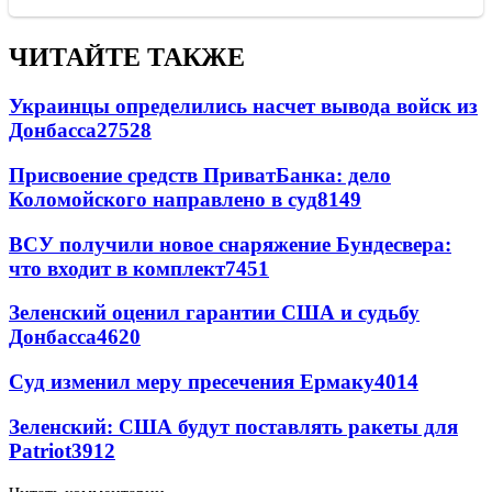
ЧИТАЙТЕ ТАКЖЕ
Украинцы определились насчет вывода войск из
Донбасса
27528
Присвоение средств ПриватБанка: дело
Коломойского направлено в суд
8149
ВСУ получили новое снаряжение Бундесвера:
что входит в комплект
7451
Зеленский оценил гарантии США и судьбу
Донбасса
4620
Суд изменил меру пресечения Ермаку
4014
Зеленский: США будут поставлять ракеты для
Patriot
3912