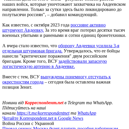
наших войск, которые уничтожают захватчика на Авдеевском
направлении. Только за сутки здесь было ликвидировано до
полутысячи россиян", – добавил командующий.
Как известно, с октября 2023 года
россияне активно
штурмуют Авдеевку.
За это время враг потерял десятки тысяч
военных убитыми и ранеными и сотни единиц бронетехники.
А вчера стало известно, что
оборону Авдеевки усилила 3-я
отдельная штурмовая бригада.
Утверждалось, что ее бойцы
нанесли "критические поражения" двум российским
бригадам. Кроме того, ВСУ
задействовали запасную
логистическую артерию в Авдеевке.
Вместе с тем, ВСУ
вынуждены понемногу отступать к
окрестностям города
– сегодня была оставлена важная
позиция Зенит.
Новини від
Корреспондент.net
в Telegram та WhatsApp.
Підписуйтесь на наші
канали
https://t.me/korrespondentnet
та
WhatsApp
Читайте Korrespondent.net в Google News
Война России с Украиной
Провал сезона: Москва будет платить пособия работникам