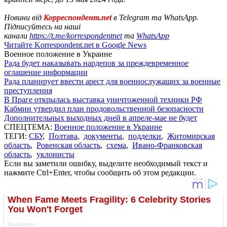
Новини від
Корреспондент.net
в Telegram та WhatsApp.
Підписуйтесь на наші
канали
https://t.me/korrespondentnet
та
WhatsApp
Читайте Korrespondent.net в Google News
Военное положение в Украине
Рада будет наказывать нардепов за преждевременное
оглашение информации
Рада планирует ввести арест для военнослужащих за военные
преступления
В Праге открылась выставка уничтоженной техники РФ
Кабмин утвердил план продовольственной безопасности
Дополнительных выходных дней в апреле-мае не будет
СПЕЦТЕМА:
Военное положение в Украине
ТЕГИ:
СБУ
,
Полтава
,
документы
,
подделки
,
Житомирская
область
,
Ровенская область
,
схема
,
Ивано-Франковская
область
,
уклонисты
Если вы заметили ошибку, выделите необходимый текст и
нажмите Ctrl+Enter, чтобы сообщить об этом редакции.