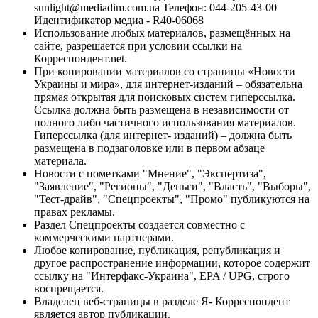
sunlight@mediadim.com.ua
Телефон: 044-205-43-00
Идентификатор медиа - R40-06068
Использование любых материалов, размещённых на
сайте, разрешается при условии ссылки на
Корреспондент.net.
При копировании материалов со страницы «Новости
Украины и мира», для интернет-изданий – обязательна
прямая открытая для поисковых систем гиперссылка.
Ссылка должна быть размещена в независимости от
полного либо частичного использования материалов.
Гиперссылка (для интернет- изданий) – должна быть
размещена в подзаголовке или в первом абзаце
материала.
Новости с пометками "Мнение", "Экспертиза",
"Заявление", "Регионы", "Деньги", "Власть", "Выборы",
"Тест-драйв", "Спецпроекты", "Промо" публикуются на
правах рекламы.
Раздел Спецпроекты создается совместно с
коммерческими партнерами.
Любое копирование, публикация, републикация и
другое распространение информации, которое содержит
ссылку на "Интерфакс-Украина", EPA / UPG, строго
воспрещается.
Владелец веб-страницы в разделе Я- Корреспондент
является автор публикации.