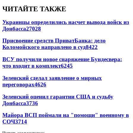
ЧИТАЙТЕ ТАКЖЕ
Украинцы определились насчет вывода войск из
Донбасса
27028
Присвоение средств ПриватБанка: дело
Коломойского направлено в суд
8422
ВСУ получили новое снаряжение Бундесвера:
что входит в комплект
6245
Зеленский сделал заявление о мирных
переговорах
4626
Зеленский оценил гарантии США и судьбу
Донбасса
3736
Майора ВСП поймали на "помощи" военному в
СОЧ
3714