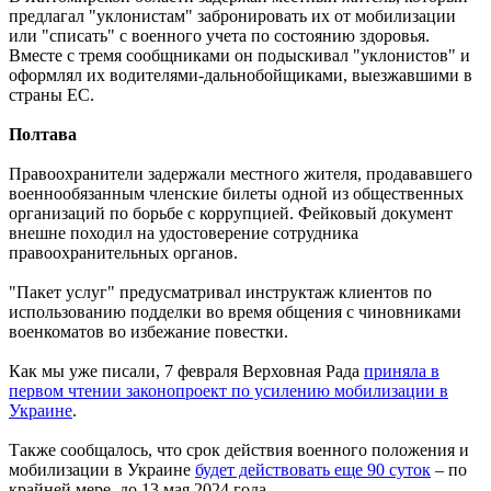
предлагал "уклонистам" забронировать их от мобилизации
или "списать" с военного учета по состоянию здоровья.
Вместе с тремя сообщниками он подыскивал "уклонистов" и
оформлял их водителями-дальнобойщиками, выезжавшими в
страны ЕС.
Полтава
Правоохранители задержали местного жителя, продававшего
военнообязанным членские билеты одной из общественных
организаций по борьбе с коррупцией. Фейковый документ
внешне походил на удостоверение сотрудника
правоохранительных органов.
"Пакет услуг" предусматривал инструктаж клиентов по
использованию подделки во время общения с чиновниками
военкоматов во избежание повестки.
Как мы уже писали, 7 февраля Верховная Рада
приняла в
первом чтении законопроект по усилению мобилизации в
Украине
.
Также сообщалось, что срок действия военного положения и
мобилизации в Украине
будет действовать еще 90 суток
– по
крайней мере, до 13 мая 2024 года.