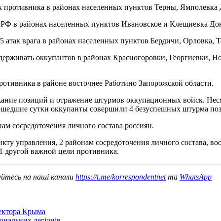
противника в районах населенных пунктов Терны, Ямполевка Д
 РФ в районах населенных пунктов Ивановское и Клещиевка Дон
атак врага в районах населенных пунктов Бердичи, Орловка, То
рживать оккупантов в районах Красногоровки, Георгиевки, Но
ротивника в районе восточнее Работино Запорожской области.
ие позиций и отражение штурмов оккупационных войск. Несмот
рошедшие сутки оккупанты совершили 4 безуспешных штурма по
нам сосредоточения личного состава россиян.
кту управления, 2 районам сосредоточения личного состава, во
1 другой важной цели противника.
уйтесь на наші канали
https://t.me/korrespondentnet
та
WhatsApp
сектора Крыма
іональних легіонів