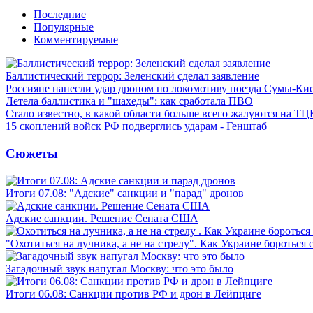
Последние
Популярные
Комментируемые
Баллистический террор: Зеленский сделал заявление
Россияне нанесли удар дроном по локомотиву поезда Сумы-Ки
Летела баллистика и "шахеды": как сработала ПВО
Стало известно, в какой области больше всего жалуются на ТЦ
15 скоплений войск РФ подверглись ударам - Генштаб
Сюжеты
Итоги 07.08: "Адские" санкции и "парад" дронов
Адские санкции. Решение Сената США
"Охотиться на лучника, а не на стрелу". Как Украине бороться 
Загадочный звук напугал Москву: что это было
Итоги 06.08: Санкции против РФ и дрон в Лейпциге