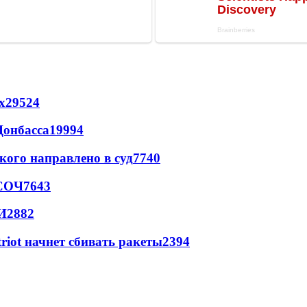
х
29524
Донбасса
19994
кого направлено в суд
7740
 СОЧ
7643
И
2882
triot начнет сбивать ракеты
2394