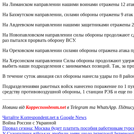
На Лиманском направлении нашими воинами отражены 12 атак 
На Бахмутском направлении, силами обороны отражены 9 атак
На Авдеевском направлении нашими защитниками отражены 25 
На Новопавловском направлении силы обороны продолжают сде
раз пытался прорвать оборону ВСУ.
На Ореховском направлении силами обороны отражена атака п
На Херсонском направлении Силы обороны продолжают удержан
выбить наши подразделения с занимаемых позиций. Так, за п
В течение суток авиация сил обороны нанесла удары по 8 райо
Подразделениями ракетных войск нанесено поражение по 1 пун
средству противовоздушной обороны, 1 станции РЭБ и еще по 
Новини від
Корреспондент.net
в Telegram та WhatsApp. Підпис
Читайте Korrespondent.net в Google News
Война России с Украиной
Провал сезона: Москва будет платить пособия работникам тур
У Сухопутних військах зробили заяву щодо інтеграції Інтернац