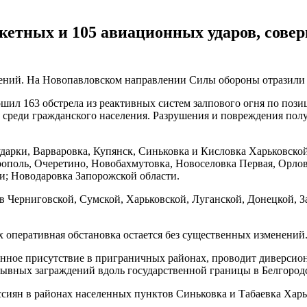
акетных и 105 авиационных ударов, сове
ений. На Новопавловском направлении Силы обороны отразили 
ршил 163 обстрела из реактивных систем залпового огня по поз
 среди гражданского населения. Разрушения и повреждения полу
арки, Варваровка, Купянск, Синьковка и Кисловка Харьковской
рополь, Очеретино, Новобахмутовка, Новоселовка Первая, Орлов
и; Новодаровка Запорожской области.
в Черниговской, Сумской, Харьковской, Луганской, Донецкой, 
 оперативная обстановка остается без существенных изменений
енное присутствие в приграничных районах, проводит диверси
ывных заграждений вдоль государственной границы в Белгородс
сиян в районах населенных пунктов Синьковка и Табаевка Харь