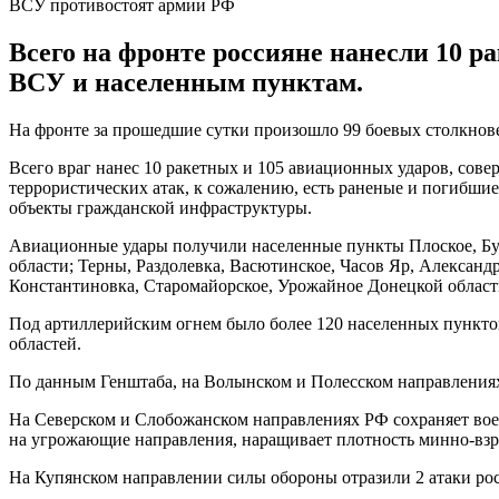
ВСУ противостоят армии РФ
Всего на фронте россияне нанесли 10 р
ВСУ и населенным пунктам.
На фронте за прошедшие сутки произошло 99 боевых столкнов
Всего враг нанес 10 ракетных и 105 авиационных ударов, сове
террористических атак, к сожалению, есть раненые и погибшие
объекты гражданской инфраструктуры.
Авиационные удары получили населенные пункты Плоское, Буд
области; Терны, Раздолевка, Васютинское, Часов Яр, Александ
Константиновка, Старомайорское, Урожайное Донецкой област
Под артиллерийским огнем было более 120 населенных пункто
областей.
По данным Генштаба, на Волынском и Полесском направлениях
На Северском и Слобожанском направлениях РФ сохраняет во
на угрожающие направления, наращивает плотность минно-взр
На Купянском направлении силы обороны отразили 2 атаки рос