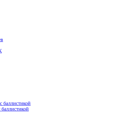
ев
К
с баллистикой