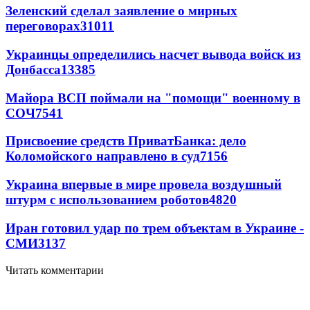
Зеленский сделал заявление о мирных
переговорах
31011
Украинцы определились насчет вывода войск из
Донбасса
13385
Майора ВСП поймали на "помощи" военному в
СОЧ
7541
Присвоение средств ПриватБанка: дело
Коломойского направлено в суд
7156
Украина впервые в мире провела воздушный
штурм с использованием роботов
4820
Иран готовил удар по трем объектам в Украине -
СМИ
3137
Читать комментарии