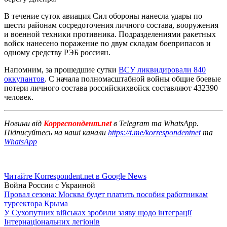
В течение суток авиация Сил обороны нанесла удары по
шести районам сосредоточения личного состава, вооружения
и военной техники противника. Подразделениями ракетных
войск нанесено поражение по двум складам боеприпасов и
одному средству РЭБ россиян.
Напомним, за прошедшие сутки
ВСУ ликвидировали 840
оккупантов
. С начала полномасштабной войны общие боевые
потери личного состава российскихвойск составляют 432390
человек.
Новини від
Корреспондент.net
в Telegram та WhatsApp.
Підписуйтесь на наші канали
https://t.me/korrespondentnet
та
WhatsApp
Читайте Korrespondent.net в Google News
Война России с Украиной
Провал сезона: Москва будет платить пособия работникам
турсектора Крыма
У Сухопутних військах зробили заяву щодо інтеграції
Інтернаціональних легіонів