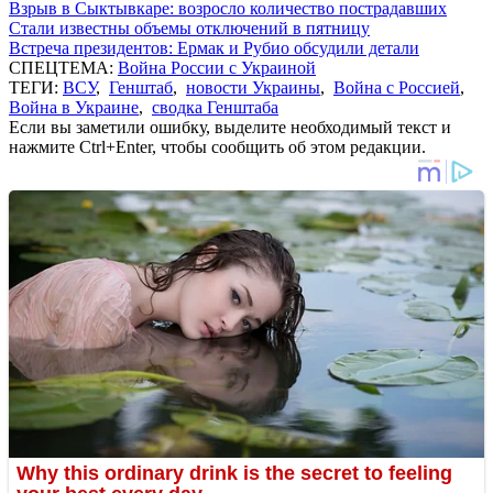
Взрыв в Сыктывкаре: возросло количество пострадавших
Стали известны объемы отключений в пятницу
Встреча президентов: Ермак и Рубио обсудили детали
СПЕЦТЕМА:
Война России с Украиной
ТЕГИ:
ВСУ
,
Генштаб
,
новости Украины
,
Война с Россией
,
Война в Украине
,
сводка Генштаба
Если вы заметили ошибку, выделите необходимый текст и
нажмите Ctrl+Enter, чтобы сообщить об этом редакции.