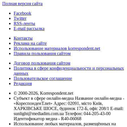
Полная версия сайта
Facebook
Twitter
RSS-ленты
E-mail рассылка
Контакты
Реклама на сайте
Использование материалов korrespondent.net
Правила пользования сайтом
Договор пользования сайтом
Политика в сфере конфиденциальности и персональных
данных
Пользовательское соглашение
Редакция
© 2000-2026, Korrespondent.net
Субъект в сфере онлайн-медиа Название онлайн-медиа -
«КореспонденТ.net» Адрес: 02091, місто Київ,
ХАРКІВСЬКЕ ШОСЕ, будинок 172-Б, офіс 208/1 E-mail:
sunlight@mediadim.com.ua
Телефон: 044-205-43-00
Идентификатор медиа - R40-06068
Использование любых материалов, размещённых на