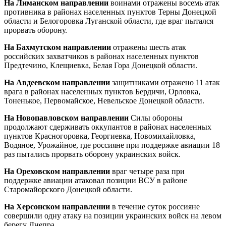
На Лиманском направлении
воинами отражены восемь атак
противника в районах населенных пунктов Терны Донецкой
области и Белогоровка Луганской области, где враг пытался
прорвать оборону.
На Бахмутском направлении
отражены шесть атак
российских захватчиков в районах населенных пунктов
Предтечино, Клещиевка, Белая Гора Донецкой области.
На Авдеевском направлении
защитниками отражено 11 атак
врага в районах населенных пунктов Бердичи, Орловка,
Тоненькое, Первомайское, Невельское Донецкой области.
На Новопавловском направлении
Силы обороны
продолжают сдерживать оккупантов в районах населенных
пунктов Красногоровка, Георгиевка, Новомихайловка,
Водяное, Урожайное, где россияне при поддержке авиации 18
раз пытались прорвать оборону украинских войск.
На Ореховском направлении
враг четыре раза при
поддержке авиации атаковал позиции ВСУ в районе
Старомайорского Донецкой области.
На Херсонском направлении
в течение суток россияне
совершили одну атаку на позиции украинских войск на левом
берегу Днепра.