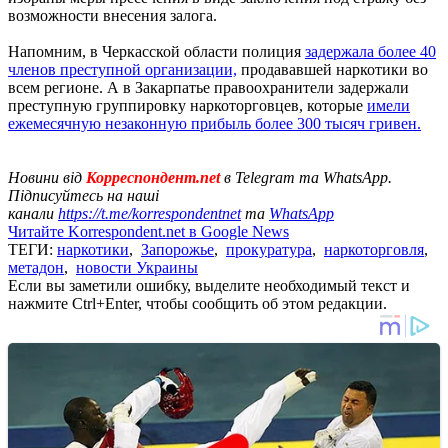
возможности внесения залога.
Напомним, в Черкасской области полиция
задержала более 40
членов преступной организации,
продававшей наркотики во
всем регионе. А в Закарпатье правоохранители задержали
преступную группировку наркоторговцев, которые
имели
ежемесячную незаконную прибыль более 300 тысяч гривен.
Новини від
Корреспондент.net
в Telegram та WhatsApp.
Підписуйтесь на наші
канали
https://t.me/korrespondentnet
та
WhatsApp
Читайте Korrespondent.net в Google News
ТЕГИ:
наркотики
,
Запорожье
,
прокуратура
,
наркоторговля
,
метадон
,
новости Украины
Если вы заметили ошибку, выделите необходимый текст и
нажмите Ctrl+Enter, чтобы сообщить об этом редакции.