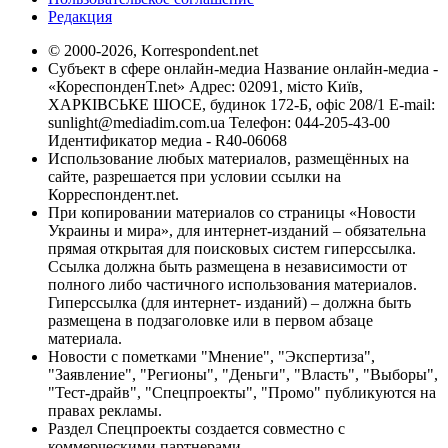
Редакция
© 2000-2026, Korrespondent.net
Субъект в сфере онлайн-медиа Название онлайн-медиа -
«КореспонденТ.net» Адрес: 02091, місто Київ,
ХАРКІВСЬКЕ ШОСЕ, будинок 172-Б, офіс 208/1 E-mail:
sunlight@mediadim.com.ua
Телефон: 044-205-43-00
Идентификатор медиа - R40-06068
Использование любых материалов, размещённых на
сайте, разрешается при условии ссылки на
Корреспондент.net.
При копировании материалов со страницы «Новости
Украины и мира», для интернет-изданий – обязательна
прямая открытая для поисковых систем гиперссылка.
Ссылка должна быть размещена в независимости от
полного либо частичного использования материалов.
Гиперссылка (для интернет- изданий) – должна быть
размещена в подзаголовке или в первом абзаце
материала.
Новости с пометками "Мнение", "Экспертиза",
"Заявление", "Регионы", "Деньги", "Власть", "Выборы",
"Тест-драйв", "Спецпроекты", "Промо" публикуются на
правах рекламы.
Раздел Спецпроекты создается совместно с
коммерческими партнерами.