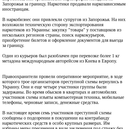
Запорожья за границу. Наркотики продавали наркозависимым
иностранцам.
В наркобизнес они привлекли супругов из Запорожья. На них
возложили техническую сторону экспортирования
наркотиков из Украины: закупку "товара" у поставщиков из
нескольких регионов страны, поиск наркокурьеров,
приобретение билетов и оформление документов для выезда
за границу.
Один из курьеров был разоблачен при перевозке более 1 кг
метадона международным авторейсом из Киева в Европу.
Правоохранители провели оперативное мероприятие, в ходе
которого трое организаторов преступной схемы вернулись в
Украину. Они и еще четыре участники группы были
задержаны. Во время обысков в квартирах и автомобилях
участников схемы изъяты компьютерная техника, мобильные
телефоны, черновые записи, денежные средства.
В настоящее время семь участников преступной схемы
сообщены о подозрении в покушении на контрабанду
наркотических средств в особо крупных размерах. Им
избраны меры пресечения в виде заключения под стражу без