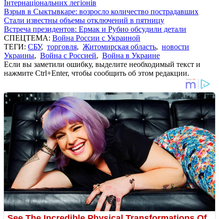
Інтернаціональних легіонів
Взрыв в Сыктывкаре: возросло количество пострадавших
Стали известны объемы отключений в пятницу
Встреча президентов: Ермак и Рубио обсудили детали
СПЕЦТЕМА:
Война России с Украиной
ТЕГИ:
СБУ
,
торговля
,
Житомирская область
,
новости
Украины
,
Война с Россией
,
Война в Украине
Если вы заметили ошибку, выделите необходимый текст и
нажмите Ctrl+Enter, чтобы сообщить об этом редакции.