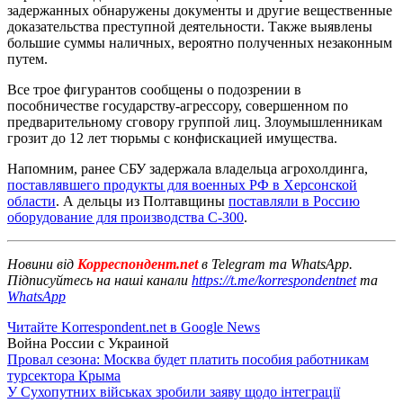
задержанных обнаружены документы и другие вещественные
доказательства преступной деятельности. Также выявлены
большие суммы наличных, вероятно полученных незаконным
путем.
Все трое фигурантов сообщены о подозрении в
пособничестве государству-агрессору, совершенном по
предварительному сговору группой лиц. Злоумышленникам
грозит до 12 лет тюрьмы с конфискацией имущества.
Напомним, ранее СБУ задержала владельца агрохолдинга,
поставлявшего продукты для военных РФ в Херсонской
области
. А дельцы из Полтавщины
поставляли в Россию
оборудование для производства С-300
.
Новини від
Корреспондент.net
в Telegram та WhatsApp.
Підписуйтесь на наші канали
https://t.me/korrespondentnet
та
WhatsApp
Читайте Korrespondent.net в Google News
Война России с Украиной
Провал сезона: Москва будет платить пособия работникам
турсектора Крыма
У Сухопутних військах зробили заяву щодо інтеграції