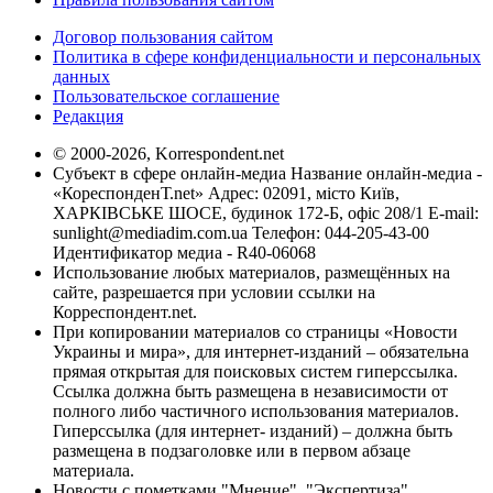
Договор пользования сайтом
Политика в сфере конфиденциальности и персональных
данных
Пользовательское соглашение
Редакция
© 2000-2026, Korrespondent.net
Субъект в сфере онлайн-медиа Название онлайн-медиа -
«КореспонденТ.net» Адрес: 02091, місто Київ,
ХАРКІВСЬКЕ ШОСЕ, будинок 172-Б, офіс 208/1 E-mail:
sunlight@mediadim.com.ua
Телефон: 044-205-43-00
Идентификатор медиа - R40-06068
Использование любых материалов, размещённых на
сайте, разрешается при условии ссылки на
Корреспондент.net.
При копировании материалов со страницы «Новости
Украины и мира», для интернет-изданий – обязательна
прямая открытая для поисковых систем гиперссылка.
Ссылка должна быть размещена в независимости от
полного либо частичного использования материалов.
Гиперссылка (для интернет- изданий) – должна быть
размещена в подзаголовке или в первом абзаце
материала.
Новости с пометками "Мнение", "Экспертиза",