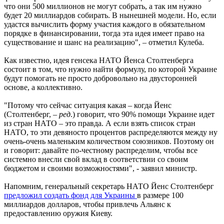
что они 500 миллионов не могут собрать, а так им нужно
будет 20 миллиардов собирать. В нынешней модели. Но, если
удастся вычислить форму участия каждого в обязательном
порядке в финансировании, тогда эта идея имеет право на
существование и шанс на реализацию", – отметил Кулеба.
Как известно, идея генсека НАТО Йенса Столтенберга
состоит в том, что нужно найти формулу, по которой Украине
будут помогать не просто добровольно на двусторонней
основе, а коллективно.
"Потому что сейчас ситуация какая – когда Йенс
(Столтенберг, –
ред
.) говорит, что 90% помощи Украине идет
из стран НАТО – это правда. А если взять список стран
НАТО, то эти девяносто процентов распределяются между ну
очень-очень маленьким количеством союзников. Поэтому он
и говорит: давайте по-честному распределим, чтобы все
системно внесли свой вклад в соответствии со своим
бюджетом и своими возможностями", - заявил министр.
Напомним, генеральный секретарь НАТО Йенс Столтенберг
предложил создать фонд для Украины
в размере 100
миллиардов долларов, чтобы привлечь Альянс к
предоставлению оружия Киеву.