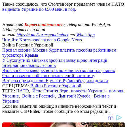
Также сообщалось, что Столтенберг предлагает членам НАТО
выделять Украине по €500 млн. в год.
Новини від
Корреспондент.net
в Telegram та WhatsApp.
Підписуйтесь на наші
канали
https://t.me/korrespondentnet
та
WhatsApp
Читайте Korrespondent.net в Google News
Война России с Украиной
Провал сезона: Москва будет платить пособия работникам
турсектора Крыма
У Сухопутних військах зробили заяву щодо інтеграції
Інтернаціональних легіонів
Взрыв в Сыктывкаре: возросло количество пострадавших
Стали известны объемы отключений в пятницу
Встреча президентов: Ермак и Рубио обсудили детали
СПЕЦТЕМА:
Война России с Украиной
ТЕГИ:
НАТО
,
Йенс Столтенберг
,
новости Украины
,
помощь
Украине
,
Война с Россией
,
Дмитрий Кулеба
,
Война в
Украине
Если вы заметили ошибку, выделите необходимый текст и
нажмите Ctrl+Enter, чтобы сообщить об этом редакции.