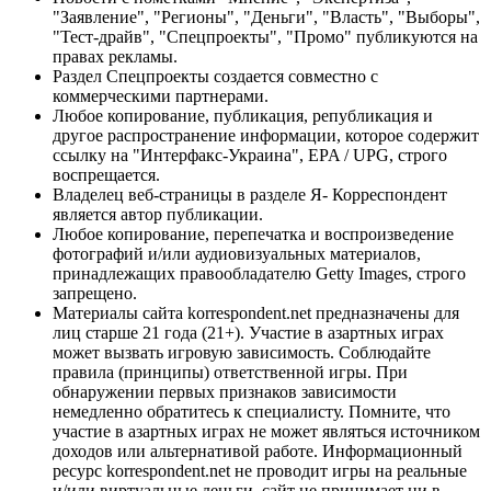
"Заявление", "Регионы", "Деньги", "Власть", "Выборы",
"Тест-драйв", "Спецпроекты", "Промо" публикуются на
правах рекламы.
Раздел Спецпроекты создается совместно с
коммерческими партнерами.
Любое копирование, публикация, републикация и
другое распространение информации, которое содержит
ссылку на "Интерфакс-Украина", EPA / UPG, строго
воспрещается.
Владелец веб-страницы в разделе Я- Корреспондент
является автор публикации.
Любое копирование, перепечатка и воспроизведение
фотографий и/или аудиовизуальных материалов,
принадлежащих правообладателю Getty Images, строго
запрещено.
Материалы сайта korrespondent.net предназначены для
лиц старше 21 года (21+). Участие в азартных играх
может вызвать игровую зависимость. Соблюдайте
правила (принципы) ответственной игры. При
обнаружении первых признаков зависимости
немедленно обратитесь к специалисту. Помните, что
участие в азартных играх не может являться источником
доходов или альтернативой работе. Информационный
ресурс korrespondent.net не проводит игры на реальные
и/или виртуальные деньги, сайт не принимает ни в