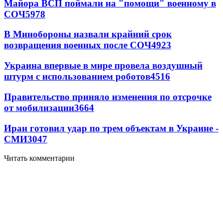
Майора ВСП поймали на "помощи" военному в
СОЧ
5978
В Минобороны назвали крайний срок
возвращения военных после СОЧ
4923
Украина впервые в мире провела воздушный
штурм с использованием роботов
4516
Правительство приняло изменения по отсрочке
от мобилизации
3664
Иран готовил удар по трем объектам в Украине -
СМИ
3047
Читать комментарии