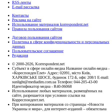
RSS-ленты
E-mail рассылка
Контакты
Реклама на сайте
Использование материалов korrespondent.net
Правила пользования сайтом
Договор пользования сайтом
Политика в сфере конфиденциальности и персональных
данных
Пользовательское соглашение
Редакция
© 2000-2026, Korrespondent.net
Субъект в сфере онлайн-медиа Название онлайн-медиа -
«КореспонденТ.net» Адрес: 02091, місто Київ,
ХАРКІВСЬКЕ ШОСЕ, будинок 172-Б, офіс 208/1 E-mail:
sunlight@mediadim.com.ua
Телефон: 044-205-43-00
Идентификатор медиа - R40-06068
Использование любых материалов, размещённых на
сайте, разрешается при условии ссылки на
Корреспондент.net.
При копировании материалов со страницы «Новости
Украины и мира», для интернет-изданий – обязательна