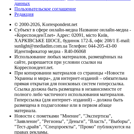
данных
Пользовательское соглашение
Редакция
© 2000-2026, Korrespondent.net
Субъект в сфере онлайн-медиа Название онлайн-медиа -
«КореспонденТ.net» Адрес: 02091, місто Київ,
ХАРКІВСЬКЕ ШОСЕ, будинок 172-Б, офіс 208/1 E-mail:
sunlight@mediadim.com.ua
Телефон: 044-205-43-00
Идентификатор медиа - R40-06068
Использование любых материалов, размещённых на
сайте, разрешается при условии ссылки на
Корреспондент.net.
При копировании материалов со страницы «Новости
Украины и мира», для интернет-изданий – обязательна
прямая открытая для поисковых систем гиперссылка.
Ссылка должна быть размещена в независимости от
полного либо частичного использования материалов.
Гиперссылка (для интернет- изданий) – должна быть
размещена в подзаголовке или в первом абзаце
материала.
Новости с пометками "Мнение", "Экспертиза",
"Заявление", "Регионы", "Деньги", "Власть", "Выборы",
"Тест-драйв", "Спецпроекты", "Промо" публикуются на
правах рекламы.