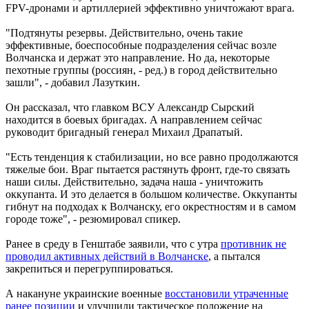
FPV-дронами и артиллерией эффективно уничтожают врага.
"Подтянуты резервы. Действительно, очень такие
эффективные, боеспособные подразделения сейчас возле
Волчанска и держат это направление. Но да, некоторые
пехотные группы (россиян, - ред.) в город действительно
зашли", - добавил Лазуткин.
Он рассказал, что главком ВСУ Александр Сырский
находится в боевых бригадах. А направлением сейчас
руководит бригадный генерал Михаил Драпатый.
"Есть тенденция к стабилизации, но все равно продолжаются
тяжелые бои. Враг пытается растянуть фронт, где-то связать
наши силы. Действительно, задача наша - уничтожить
оккупанта. И это делается в большом количестве. Оккупанты
гибнут на подходах к Волчанску, его окрестностям и в самом
городе тоже", - резюмировал спикер.
Ранее в среду в Генштабе заявили, что с утра
противник не
проводил активных действий в Волчанске
, а пытался
закрепиться и перегруппироваться.
А накануне украинские военные
восстановили утраченные
ранее позиции
и улучшили тактическое положение на