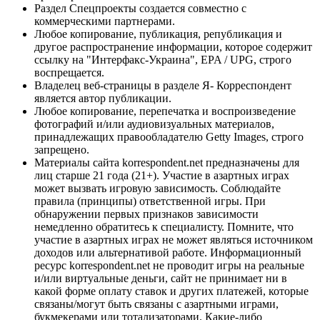
Раздел Спецпроекты создается совместно с
коммерческими партнерами.
Любое копирование, публикация, републикация и
другое распространение информации, которое содержит
ссылку на "Интерфакс-Украина", EPA / UPG, строго
воспрещается.
Владелец веб-страницы в разделе Я- Корреспондент
является автор публикации.
Любое копирование, перепечатка и воспроизведение
фотографий и/или аудиовизуальных материалов,
принадлежащих правообладателю Getty Images, строго
запрещено.
Материалы сайта korrespondent.net предназначены для
лиц старше 21 года (21+). Участие в азартных играх
может вызвать игровую зависимость. Соблюдайте
правила (принципы) ответственной игры. При
обнаружении первых признаков зависимости
немедленно обратитесь к специалисту. Помните, что
участие в азартных играх не может являться источником
доходов или альтернативой работе. Информационный
ресурс korrespondent.net не проводит игры на реальные
и/или виртуальные деньги, сайт не принимает ни в
какой форме оплату ставок и других платежей, которые
связаны/могут быть связаны с азартными играми,
букмекерами или тотализаторами. Какие-либо