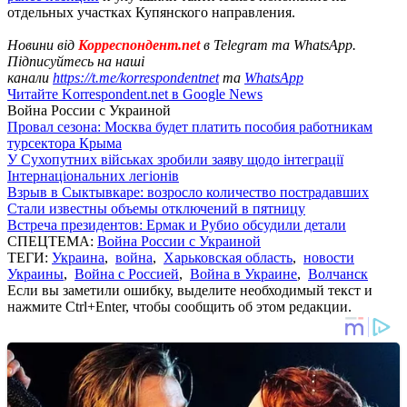
отдельных участках Купянского направления.
Новини від
Корреспондент.net
в Telegram та WhatsApp.
Підписуйтесь на наші
канали
https://t.me/korrespondentnet
та
WhatsApp
Читайте Korrespondent.net в Google News
Война России с Украиной
Провал сезона: Москва будет платить пособия работникам
турсектора Крыма
У Сухопутних військах зробили заяву щодо інтеграції
Інтернаціональних легіонів
Взрыв в Сыктывкаре: возросло количество пострадавших
Стали известны объемы отключений в пятницу
Встреча президентов: Ермак и Рубио обсудили детали
СПЕЦТЕМА:
Война России с Украиной
ТЕГИ:
Украина
,
война
,
Харьковская область
,
новости
Украины
,
Война с Россией
,
Война в Украине
,
Волчанск
Если вы заметили ошибку, выделите необходимый текст и
нажмите Ctrl+Enter, чтобы сообщить об этом редакции.