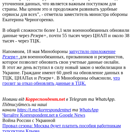
уточнения данных, что является важным поступком для
страны. Мы ценим это и продолжаем развивать удобные
сервисы для всех", - отметила заместитель министра обороны
Екатерина Черногоренко.
В общей сложности более 1,1 млн военнообязанных обновили
данные через
Резерв+
, почти 55 тысяч через ЦНАП и около 38
тысяч - через ТЦК.
Напомним, 18 мая Минобороны
запустило приложение
Резерв+
для военнообязанных, призывников и резервистов,
которое позволит обновить свои учетные данные онлайн.
В этот же день вступил в силу новый закон о мобилизации в
Украине. Граждане имеют 60 дней на обновление данных в
ТЦК, ЦНАПах и
Резерв+
. В Минобороны объяснили,
что
грозит за отказ обновлять данные в ТЦК.
Новини від
Корреспондент.net
в Telegram та WhatsApp.
Підписуйтесь на наші
канали
https://t.me/korrespondentnet
та
WhatsApp
Читайте Korrespondent.net в Google News
Война России с Украиной
Провал сезона: Москва будет платить пособия работникам
турсектора Крыма