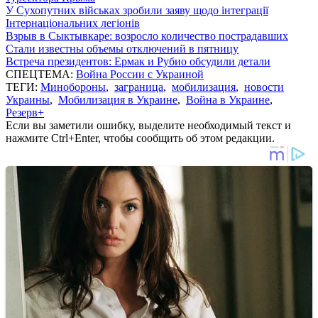
У Сухопутних військах зробили заяву щодо інтеграції
Інтернаціональних легіонів
Взрыв в Сыктывкаре: возросло количество пострадавших
Стали известны объемы отключений в пятницу
Встреча президентов: Ермак и Рубио обсудили детали
СПЕЦТЕМА:
Война России с Украиной
ТЕГИ:
Минобороны
,
заграница
,
мобилизация
,
новости
Украины
,
Мобилизация в Украине
,
Война в Украине
,
Резерв+
Если вы заметили ошибку, выделите необходимый текст и
нажмите Ctrl+Enter, чтобы сообщить об этом редакции.