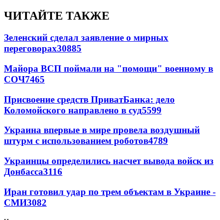
ЧИТАЙТЕ ТАКЖЕ
Зеленский сделал заявление о мирных
переговорах
30885
Майора ВСП поймали на "помощи" военному в
СОЧ
7465
Присвоение средств ПриватБанка: дело
Коломойского направлено в суд
5599
Украина впервые в мире провела воздушный
штурм с использованием роботов
4789
Украинцы определились насчет вывода войск из
Донбасса
3116
Иран готовил удар по трем объектам в Украине -
СМИ
3082