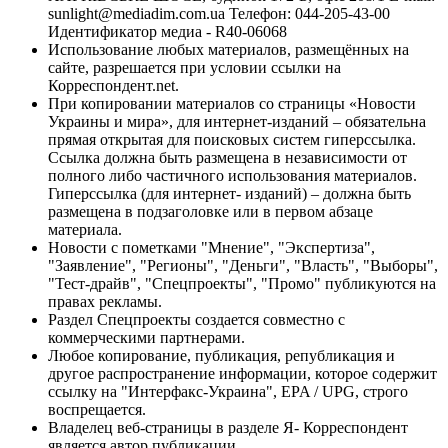
sunlight@mediadim.com.ua
Телефон: 044-205-43-00
Идентификатор медиа - R40-06068
Использование любых материалов, размещённых на
сайте, разрешается при условии ссылки на
Корреспондент.net.
При копировании материалов со страницы «Новости
Украины и мира», для интернет-изданий – обязательна
прямая открытая для поисковых систем гиперссылка.
Ссылка должна быть размещена в независимости от
полного либо частичного использования материалов.
Гиперссылка (для интернет- изданий) – должна быть
размещена в подзаголовке или в первом абзаце
материала.
Новости с пометками "Мнение", "Экспертиза",
"Заявление", "Регионы", "Деньги", "Власть", "Выборы",
"Тест-драйв", "Спецпроекты", "Промо" публикуются на
правах рекламы.
Раздел Спецпроекты создается совместно с
коммерческими партнерами.
Любое копирование, публикация, републикация и
другое распространение информации, которое содержит
ссылку на "Интерфакс-Украина", EPA / UPG, строго
воспрещается.
Владелец веб-страницы в разделе Я- Корреспондент
является автор публикации.