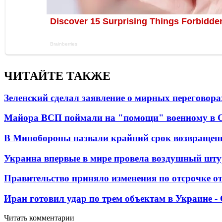
ЧИТАЙТЕ ТАКЖЕ
Зеленский сделал заявление о мирных переговора
Майора ВСП поймали на "помощи" военному в
В Минобороны назвали крайний срок возвращен
Украина впервые в мире провела воздушный шту
Правительство приняло изменения по отсрочке о
Иран готовил удар по трем объектам в Украине 
Читать комментарии