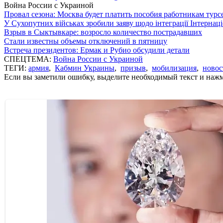
Война России с Украиной
Провал сезона: Москва будет платить пособия работникам тур
У Сухопутних військах зробили заяву щодо інтеграції Інтернац
Взрыв в Сыктывкаре: возросло количество пострадавших
Стали известны объемы отключений в пятницу
Встреча президентов: Ермак и Рубио обсудили детали
СПЕЦТЕМА:
Война России с Украиной
ТЕГИ:
армия
,
Кабмин Украины
,
призыв
,
мобилизация
,
новос
Если вы заметили ошибку, выделите необходимый текст и нажми