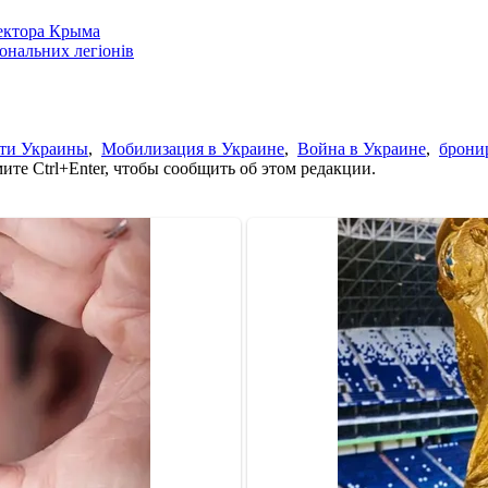
сектора Крыма
іональних легіонів
ти Украины
,
Мобилизация в Украине
,
Война в Украине
,
брони
те Ctrl+Enter, чтобы сообщить об этом редакции.