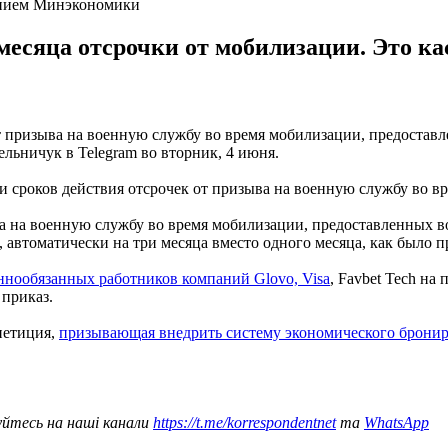
ением Минэкономики
месяца отсрочки от мобилизации. Это к
от призыва на военную службу во время мобилизации, предоста
льничук в Telegram во вторник, 4 июня.
и сроков действия отсрочек от призыва на военную службу во в
ыва на военную службу во время мобилизации, предоставленны
 автоматически на три месяца вместо одного месяца, как было п
ннообязанных работников компаний Glovo, Visa
, Favbet Tech н
приказ.
петиция,
призывающая внедрить систему экономического брони
уйтесь на наші канали
https://t.me/korrespondentnet
та
WhatsApp