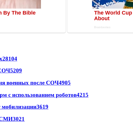
х
28104
 СОЧ
5209
ия военных после СОЧ
4905
рм с использованием роботов
4215
т мобилизации
3619
- СМИ
3021