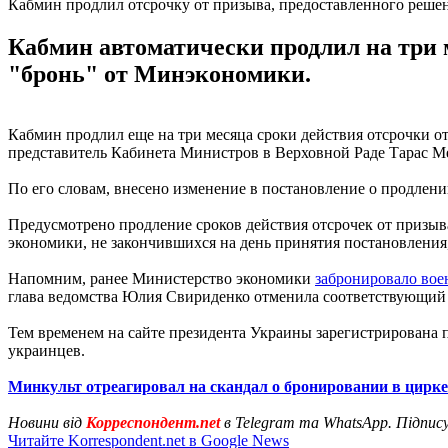
Кабмин продлил отсрочку от призыва, предоставленного реш
Кабмин автоматически продлил на три 
"бронь" от Минэкономики.
Кабмин продлил еще на три месяца сроки действия отсрочки 
представитель Кабинета Министров в Верховной Раде Тарас Ме
По его словам, внесено изменение в постановление о продлени
Предусмотрено продление сроков действия отсрочек от приз
экономики, не закончившихся на день принятия постановления,
Напомним, ранее Министерство экономики
забронировало вое
глава ведомства Юлия Свириденко отменила соответствующий 
Тем временем на сайте президента Украины зарегистрирована 
украинцев.
Минкульт отреагировал на скандал о бронировании в цирке
Новини від
Корреспондент.net
в Telegram та WhatsApp. Підпис
Читайте Korrespondent.net в Google News