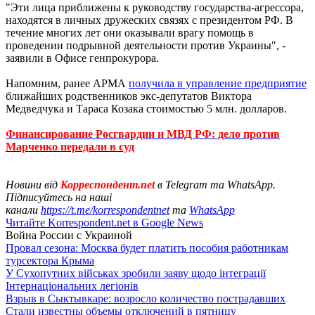
"Эти лица приближены к руководству государства-агрессора,
находятся в личных дружеских связях с президентом РФ. В
течение многих лет они оказывали врагу помощь в
проведении подрывной деятельности против Украины", -
заявили в Офисе генпрокурора.
Напомним, ранее АРМА
получила в управление предприятие
ближайших родственников экс-депутатов Виктора
Медведчука и Тараса Козака стоимостью 5 млн. долларов.
Финансирование Росгвардии и МВД РФ: дело против
Марченко передали в суд
Новини від
Корреспондент.net
в Telegram та WhatsApp.
Підписуйтесь на наші
канали
https://t.me/korrespondentnet
та
WhatsApp
Читайте Korrespondent.net в Google News
Война России с Украиной
Провал сезона: Москва будет платить пособия работникам
турсектора Крыма
У Сухопутних військах зробили заяву щодо інтеграції
Інтернаціональних легіонів
Взрыв в Сыктывкаре: возросло количество пострадавших
Стали известны объемы отключений в пятницу