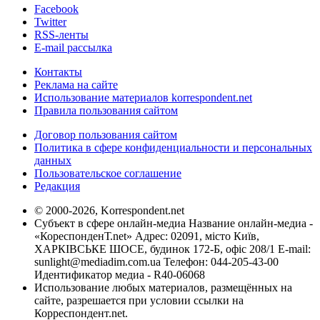
Facebook
Twitter
RSS-ленты
E-mail рассылка
Контакты
Реклама на сайте
Использование материалов korrespondent.net
Правила пользования сайтом
Договор пользования сайтом
Политика в сфере конфиденциальности и персональных
данных
Пользовательское соглашение
Редакция
© 2000-2026, Korrespondent.net
Субъект в сфере онлайн-медиа Название онлайн-медиа -
«КореспонденТ.net» Адрес: 02091, місто Київ,
ХАРКІВСЬКЕ ШОСЕ, будинок 172-Б, офіс 208/1 E-mail:
sunlight@mediadim.com.ua
Телефон: 044-205-43-00
Идентификатор медиа - R40-06068
Использование любых материалов, размещённых на
сайте, разрешается при условии ссылки на
Корреспондент.net.