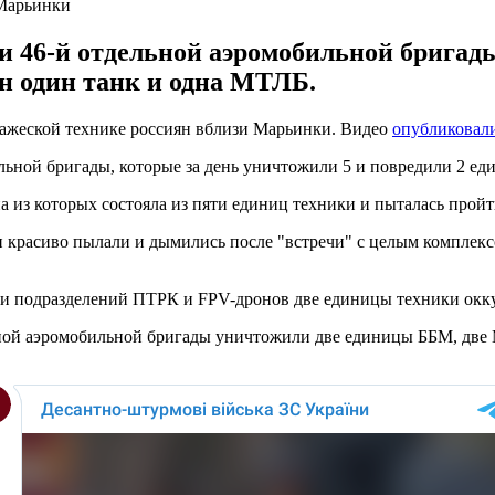
 Марьинки
ки 46-й отдельной аэромобильной брига
н один танк и одна МТЛБ.
ажеской технике россиян вблизи Марьинки. Видео
опубликовал
ильной бригады, которые за день уничтожили 5 и повредили 2 е
а из которых состояла из пяти единиц техники и пыталась прой
и красиво пылали и дымились после "встречи" с целым комплекс
ми подразделений ПТРК и FPV-дронов две единицы техники окку
льной аэромобильной бригады уничтожили две единицы ББМ, две