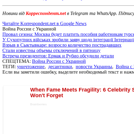
Новини від
Корреспондент.net
в Telegram та WhatsApp. Підпис
Читайте Korrespondent.net в Google News
Война России с Украиной
Провал сезона: Москва будет платить пособия работникам тур
У Сухопутних військах зробили заяву щодо інтеграції Інтернац
Взрыв в Сыктывкаре: возросло количество пострадавших
Стали известны объемы отключений в пятницу
Встреча президентов: Ермак и Рубио обсудили детали
СПЕЦТЕМА:
Война России с Украиной
ТЕГИ:
уничтожение
,
десантники
,
новости Украины
,
Война с
Если вы заметили ошибку, выделите необходимый текст и нажми