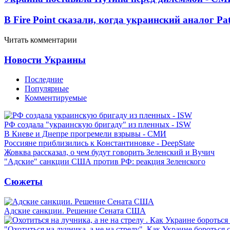
В Fire Point сказали, когда украинский аналог Pa
Читать комментарии
Новости Украины
Последние
Популярные
Комментируемые
РФ создала "украинскую бригаду" из пленных - ISW
В Киеве и Днепре прогремели взрывы - СМИ
Россияне приблизились к Константиновке - DeepState
Жовква рассказал, о чем будут говорить Зеленский и Вучич
"Адские" санкции США против РФ: реакция Зеленского
Сюжеты
Адские санкции. Решение Сената США
"Охотиться на лучника, а не на стрелу". Как Украине бороться 