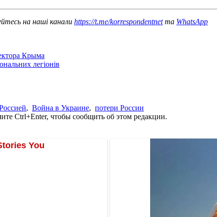
уйтесь на наші канали
https://t.me/korrespondentnet
та
WhatsApp
сектора Крыма
іональних легіонів
 Россией
,
Война в Украине
,
потери России
те Ctrl+Enter, чтобы сообщить об этом редакции.