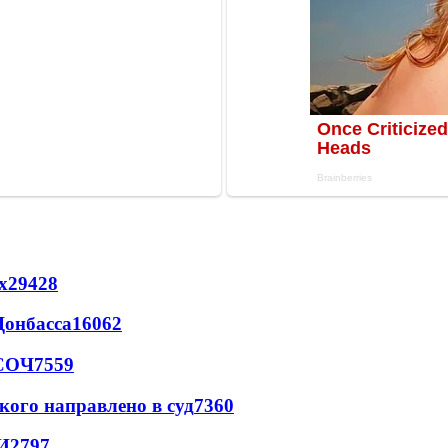
х
29428
Донбасса
16062
 СОЧ
7559
кого направлено в суд
7360
И
2797