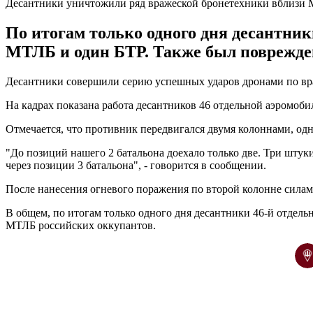
Десантники уничтожили ряд вражеской бронетехники вблизи
По итогам только одного дня десантни
МТЛБ и один БТР. Также был поврежде
Десантники совершили серию успешных ударов дронами по вр
На кадрах показана работа десантников 46 отдельной аэромоб
Отмечается, что противник передвигался двумя колоннами, одн
"До позиций нашего 2 батальона доехало только две. Три штук
через позиции 3 батальона", - говорится в сообщении.
После нанесения огневого поражения по второй колонне сила
В общем, по итогам только одного дня десантники 46-й отде
МТЛБ российских оккупантов.