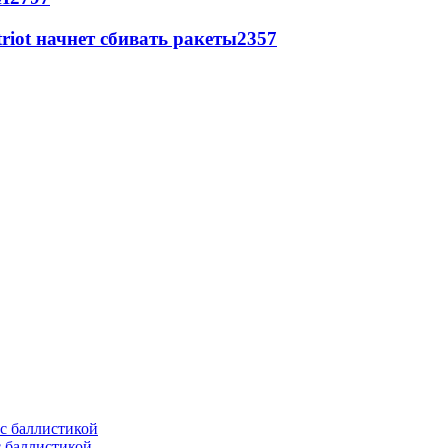
triot начнет сбивать ракеты
2357
с баллистикой