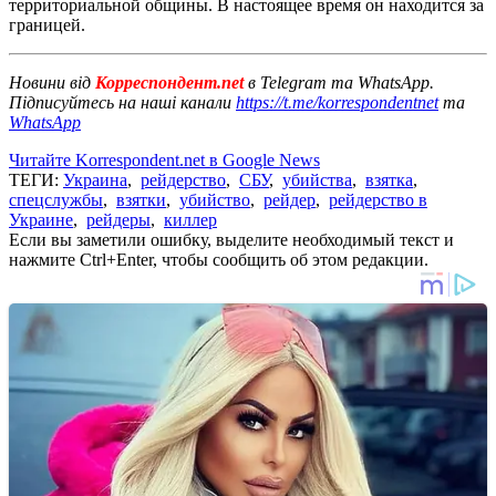
территориальной общины. В настоящее время он находится за
границей.
Новини від
Корреспондент.net
в Telegram та WhatsApp.
Підписуйтесь на наші канали
https://t.me/korrespondentnet
та
WhatsApp
Читайте Korrespondent.net в Google News
ТЕГИ:
Украина
,
рейдерство
,
СБУ
,
убийства
,
взятка
,
спецслужбы
,
взятки
,
убийство
,
рейдер
,
рейдерство в
Украине
,
рейдеры
,
киллер
Если вы заметили ошибку, выделите необходимый текст и
нажмите Ctrl+Enter, чтобы сообщить об этом редакции.