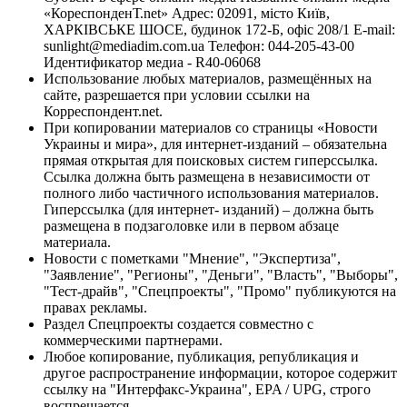
«КореспонденТ.net» Адрес: 02091, місто Київ,
ХАРКІВСЬКЕ ШОСЕ, будинок 172-Б, офіс 208/1 E-mail:
sunlight@mediadim.com.ua
Телефон: 044-205-43-00
Идентификатор медиа - R40-06068
Использование любых материалов, размещённых на
сайте, разрешается при условии ссылки на
Корреспондент.net.
При копировании материалов со страницы «Новости
Украины и мира», для интернет-изданий – обязательна
прямая открытая для поисковых систем гиперссылка.
Ссылка должна быть размещена в независимости от
полного либо частичного использования материалов.
Гиперссылка (для интернет- изданий) – должна быть
размещена в подзаголовке или в первом абзаце
материала.
Новости с пометками "Мнение", "Экспертиза",
"Заявление", "Регионы", "Деньги", "Власть", "Выборы",
"Тест-драйв", "Спецпроекты", "Промо" публикуются на
правах рекламы.
Раздел Спецпроекты создается совместно с
коммерческими партнерами.
Любое копирование, публикация, републикация и
другое распространение информации, которое содержит
ссылку на "Интерфакс-Украина", EPA / UPG, строго
воспрещается.