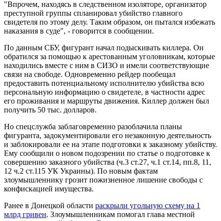
"Впрочем, находясь в следственном изоляторе, организатор
преступной группы спланировал убийство главного
свидетеля по этому делу. Таким образом, он пытался избежать
наказания в суде", - говорится в сообщении.
По данным СБУ, фигурант начал подыскивать киллера. Он
обратился за помощью к арестованным уголовникам, которые
находились вместе с ним в СИЗО и имели соответствующие
связи на свободе. Одновременно рейдер пообещал
предоставить потенциальному исполнителю убийства всю
персональную информацию о свидетеле, в частности адрес
его проживания и маршруты движения. Киллер должен был
получить 50 тыс. долларов.
Но спецслужба заблаговременно разоблачила планы
фигуранта, задокументировали его незаконную деятельность
и заблокировали ее на этапе подготовки к заказному убийству.
Ему сообщили о новом подозрении по статье о подготовке к
совершению заказного убийства (ч.3 ст.27, ч.1 ст.14, пп.8, 11,
12 ч.2 ст.115 УК Украины). По новым фактам
злоумышленнику грозит пожизненное лишение свободы с
конфискацией имущества.
Ранее в Донецкой области
раскрыли угольную схему на 1
млрд гривен
. Злоумышленникам помогал глава местной