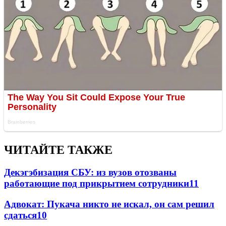
ЧИТАЙТЕ ТАКЖЕ
Декэгэбизация СБУ: из вузов отозваны
работающие под прикрытием сотрудники
11
Адвокат: Пукача никто не искал, он сам решил
сдаться
10