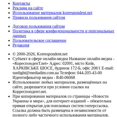
Контакты
Реклама на сайте
Использование материалов korrespondent.net
Правила пользования сайтом
Договор пользования сайтом
Политика в сфере конфиденциальности и персональных
данных
Пользовательское соглашение
Редакция
© 2000-2026, Korrespondent.net
Субъект в сфере онлайн-медиа Название онлайн-медиа -
«КореспонденТ.net» Адрес: 02091, місто Київ,
ХАРКІВСЬКЕ ШОСЕ, будинок 172-Б, офіс 208/1 E-mail:
sunlight@mediadim.com.ua
Телефон: 044-205-43-00
Идентификатор медиа - R40-06068
Использование любых материалов, размещённых на
сайте, разрешается при условии ссылки на
Корреспондент.net.
При копировании материалов со страницы «Новости
Украины и мира», для интернет-изданий – обязательна
прямая открытая для поисковых систем гиперссылка.
Ссылка должна быть размещена в независимости от
полного либо частичного использования материалов.