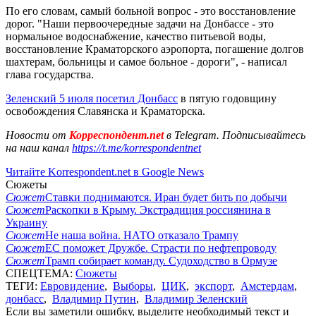
По его словам, самый больной вопрос - это восстановление
дорог. "Наши первоочередные задачи на Донбассе - это
нормальное водоснабжение, качество питьевой воды,
восстановление Краматорского аэропорта, погашение долгов
шахтерам, больницы и самое больное - дороги", - написал
глава государства.
Зеленский 5 июля посетил Донбасс
в пятую годовщину
освобождения Славянска и Краматорска.
Новости от
Корреспондент.net
в Telegram. Подписывайтесь
на наш канал
https://t.me/korrespondentnet
Читайте Korrespondent.net в Google News
Сюжеты
Сюжет
Ставки поднимаются. Иран будет бить по добычи
Сюжет
Раскопки в Крыму. Экстрадиция россиянина в
Украину
Сюжет
Не наша война. НАТО отказало Трампу
Сюжет
ЕС поможет Дружбе. Страсти по нефтепроводу
Сюжет
Трамп собирает команду. Судоходство в Ормузе
СПЕЦТЕМА:
Сюжеты
ТЕГИ:
Евровидение
,
Выборы
,
ЦИК
,
экспорт
,
Амстердам
,
донбасс
,
Владимир Путин
,
Владимир Зеленский
Если вы заметили ошибку, выделите необходимый текст и