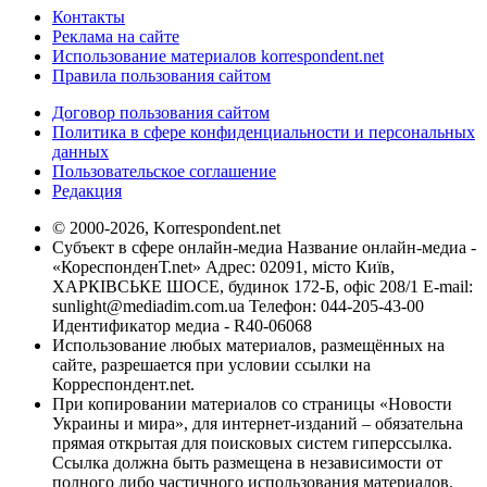
Контакты
Реклама на сайте
Использование материалов korrespondent.net
Правила пользования сайтом
Договор пользования сайтом
Политика в сфере конфиденциальности и персональных
данных
Пользовательское соглашение
Редакция
© 2000-2026, Korrespondent.net
Субъект в сфере онлайн-медиа Название онлайн-медиа -
«КореспонденТ.net» Адрес: 02091, місто Київ,
ХАРКІВСЬКЕ ШОСЕ, будинок 172-Б, офіс 208/1 E-mail:
sunlight@mediadim.com.ua
Телефон: 044-205-43-00
Идентификатор медиа - R40-06068
Использование любых материалов, размещённых на
сайте, разрешается при условии ссылки на
Корреспондент.net.
При копировании материалов со страницы «Новости
Украины и мира», для интернет-изданий – обязательна
прямая открытая для поисковых систем гиперссылка.
Ссылка должна быть размещена в независимости от
полного либо частичного использования материалов.