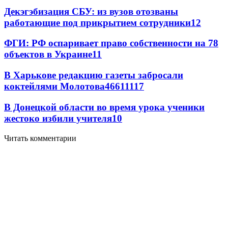
Декэгэбизация СБУ: из вузов отозваны
работающие под прикрытием сотрудники
12
ФГИ: РФ оспаривает право собственности на 78
объектов в Украине
11
В Харькове редакцию газеты забросали
коктейлями Молотова
466
11
117
В Донецкой области во время урока ученики
жестоко избили учителя
10
Читать комментарии