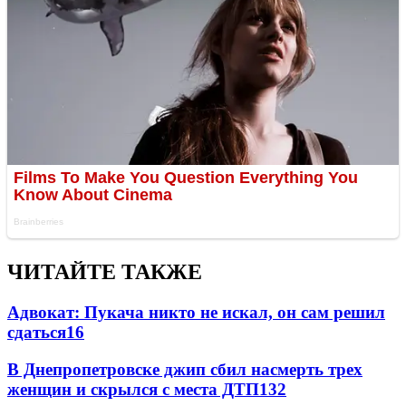
ЧИТАЙТЕ ТАКЖЕ
Адвокат: Пукача никто не искал, он сам решил
сдаться
16
В Днепропетровске джип сбил насмерть трех
женщин и скрылся с места ДТП
13
2