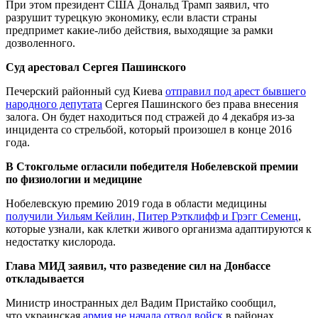
При этом президент США Дональд Трамп заявил, что
разрушит турецкую экономику, если власти страны
предпримет какие-либо действия, выходящие за рамки
дозволенного.
Суд арестовал Сергея Пашинского
Печерский районный суд Киева
отправил под арест бывшего
народного депутата
Сергея Пашинского без права внесения
залога. Он будет находиться под стражей до 4 декабря из-за
инцидента со стрельбой, который произошел в конце 2016
года.
В Стокгольме огласили победителя Нобелевской премии
по физиологии и медицине
Нобелевскую премию 2019 года в области медицины
получили Уильям Кейлин, Питер Рэтклифф и Грэгг Семенц
,
которые узнали, как клетки живого организма адаптируются к
недостатку кислорода.
Глава МИД заявил, что
разведение сил на Донбассе
откладывается
Министр иностранных дел Вадим Пристайко сообщил,
что украинская
армия не начала отвод войск
в районах