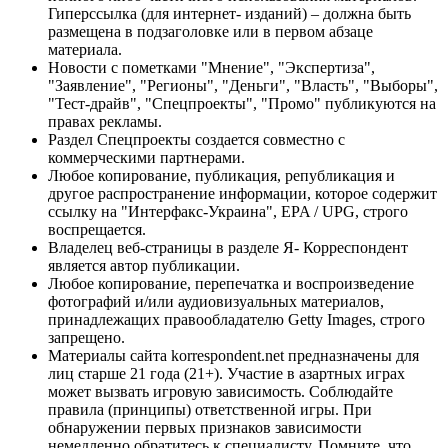
Гиперссылка (для интернет- изданий) – должна быть
размещена в подзаголовке или в первом абзаце
материала.
Новости с пометками "Мнение", "Экспертиза",
"Заявление", "Регионы", "Деньги", "Власть", "Выборы",
"Тест-драйв", "Спецпроекты", "Промо" публикуются на
правах рекламы.
Раздел Спецпроекты создается совместно с
коммерческими партнерами.
Любое копирование, публикация, републикация и
другое распространение информации, которое содержит
ссылку на "Интерфакс-Украина", EPA / UPG, строго
воспрещается.
Владелец веб-страницы в разделе Я- Корреспондент
является автор публикации.
Любое копирование, перепечатка и воспроизведение
фотографий и/или аудиовизуальных материалов,
принадлежащих правообладателю Getty Images, строго
запрещено.
Материалы сайта korrespondent.net предназначены для
лиц старше 21 года (21+). Участие в азартных играх
может вызвать игровую зависимость. Соблюдайте
правила (принципы) ответственной игры. При
обнаружении первых признаков зависимости
немедленно обратитесь к специалисту. Помните, что