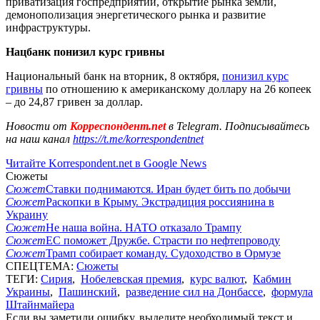
приватизация госпредприятий, открытие рынка земли,
демонополизация энергетического рынка и развитие
инфраструктуры.
Нацбанк понизил курс гривны
Национальный банк на вторник, 8 октября,
понизил курс
гривны
по отношению к американскому доллару на 26 копеек
– до 24,87 гривен за доллар.
Новости от
Корреспондент.net
в Telegram. Подписывайтесь
на наш канал
https://t.me/korrespondentnet
Читайте Korrespondent.net в Google News
Сюжеты
Сюжет
Ставки поднимаются. Иран будет бить по добычи
Сюжет
Раскопки в Крыму. Экстрадиция россиянина в
Украину
Сюжет
Не наша война. НАТО отказало Трампу
Сюжет
ЕС поможет Дружбе. Страсти по нефтепроводу
Сюжет
Трамп собирает команду. Судоходство в Ормузе
СПЕЦТЕМА:
Сюжеты
ТЕГИ:
Сирия
,
Нобелевская премия
,
курс валют
,
Кабмин
Украины
,
Пашинский
,
разведение сил на Донбассе
,
формула
Штайнмайера
Если вы заметили ошибку, выделите необходимый текст и